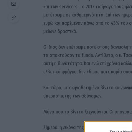
και των servicers. Το 2017 εισήγαγε τους ηλ
μετέτρεψε σε καθημερινότητα. Επί των ημερώ
ευρώ και παρέμεναν πάνω από το 43% του σ
μείωνε δραστικά.
Ο ίδιος δεν επέτρεψε ποτέ στους δανειολήπτ
τα αποκτούσαν τα funds. Αντίθετα, ο κ. Τσα
αυτή η δυνατότητα. Και ενώ επί χρόνια καλλι
ελβετικό φράγκο, δεν έδωσε ποτέ καμία ουσι
Και τώρα, με σκηνοθετημένα βίντεο κοινωνικ
υπερασπιστής των αδύναμων.
Μόνο που τα βίντεο ξεχνιούνται. Οι υπογραφ
Σήμερα, η εικόνα της χώρας δεν έχει καμία 