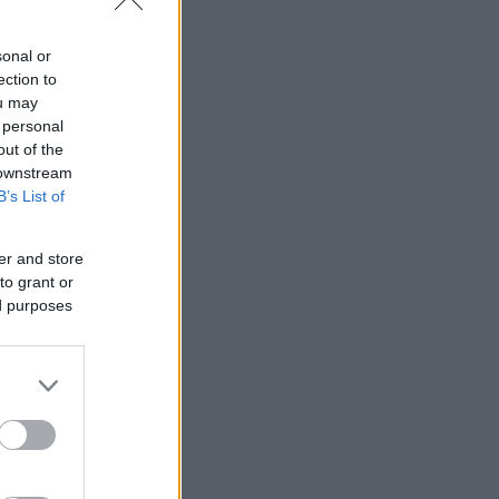
sonal or
ection to
ou may
 personal
out of the
 downstream
B’s List of
er and store
to grant or
ed purposes