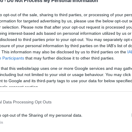
o -
Do Not Process My Personal Information
από 99,7 δισ. ευρώ το 2018 στα 72,6 δισ. ευρώ.
to opt-out of the sale, sharing to third parties, or processing of your per
formation for targeted advertising by us, please use the below opt-out s
ος εξυπηρετούμενα δάνεια έχει υποχωρήσει από το 101,3%
r selection. Please note that after your opt-out request is processed y
eing interest-based ads based on personal information utilized by us or
disclosed to third parties prior to your opt-out. You may separately opt-
losure of your personal information by third parties on the IAB’s list of
υπερδιπλάσιος του μη εξυπηρετούμενου: 179,2 δισ. ευρώ
. This information may also be disclosed by us to third parties on the
IA
Participants
that may further disclose it to other third parties.
 that this website/app uses one or more Google services and may gath
όκκινα» δάνεια στους ισολογισμούς τους, βρίσκονται πλέον
including but not limited to your visit or usage behaviour. You may click 
 to Google and its third-party tags to use your data for below specifi
ogle consent section.
εζικό σύστημα, συνέβαλε καθοριστικά στην ανάκτηση της
l Data Processing Opt Outs
άπεζες να επιστρέψουν στον βασικό τους ρόλο: τη
ν.
o opt-out of the Sharing of my personal data.
In
ύνται κατά μέσο όρο κάθε μήνα ρυθμίσεις οφειλών ύψους