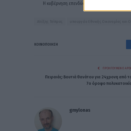
Η κυβέρνηση επενδύσει στις λύσεις»
Αλέξης Τσίπρας
υπουργείο Εθνικής Οικονομίας και 
ΚΟΙΝΟΠΟΊΗΣΗ
ΠΡΟΗΓΟΎΜΕΝΟ ΆΡΘ
Πειραιάς: Βουτιά θανάτου για 24χρονη από τ
7ο όροφο πολυκατοικί
gmylonas