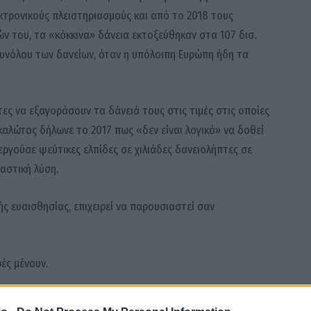
εκτρονικούς πλειστηριασμούς και από το 2018 τους
ν του, τα «κόκκινα» δάνεια εκτοξεύθηκαν στα 107 δισ.
υνόλου των δανείων, όταν η υπόλοιπη Ευρώπη ήδη τα
ες να εξαγοράσουν τα δάνειά τους στις τιμές στις οποίες
καλώτος δήλωνε το 2017 πως «δεν είναι λογικό» να δοθεί
εργούσε ψεύτικες ελπίδες σε χιλιάδες δανειολήπτες σε
αστική λύση.
ής ευαισθησίας, επιχειρεί να παρουσιαστεί σαν
ές μένουν.
σχέση με το χάος που παρέδωσε ο Αλέξης Τσίπρας.