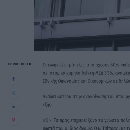
Οι ελληνικές τράπεζες, από σχεδόν 50% «κόκ
ΚΟΙΝΟΠΟΊΗΣΗ
σε ιστορικά χαμηλό δείκτη ΜΕΔ 3,3%, αναφέ
Εθνικής Οικονομίας και Οικονομικών σε δηλ
Αναλυτικότερα στην ανακοίνωση του υπουργε
εξής:
«Ο κ. Τσίπρας επιχειρεί ξανά το γνωστό πο
φωτιά που ο ίδιος άναψε. Ο κ. Τσίπρας , με