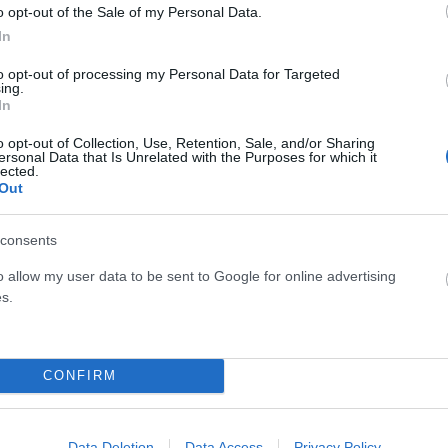
o opt-out of the Sale of my Personal Data.
ικά δάνεια.
In
to opt-out of processing my Personal Data for Targeted
λεται, ενώ στις κατοικίες οι κατακυρώσεις κινούνται
ing.
In
ν ακινήτων.
o opt-out of Collection, Use, Retention, Sale, and/or Sharing
ersonal Data that Is Unrelated with the Purposes for which it
ότητα προστασίας της κύριας κατοικίας μέσω του
lected.
μεγαλύτερου «κουρέματος» και χαμηλότερων δόσεων.
Out
consents
ηρωμένη λύση και για τους δανειολήπτες σε ελβετικό
ς ελάφρυνσης της οφειλής και μακροπρόθεσμες βιώσιμες
o allow my user data to be sent to Google for online advertising
s.
CONFIRM
η και σ αυτά που ο ίδιος δημιούργησε.
Data Deletion
Data Access
Privacy Policy