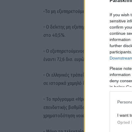
Paraskhni
•Τα μη εξυπηρετούμενα δάνεια έχουν μειωθεί 
If you wish 
sensitive in
• Ο δείκτης μη εξυπηρετούμενων δανείων πρ
confirm you
continue se
στο 40,5%.
information 
further disc
• Ο εξυπηρετούμενος δανεισμός πλέον είναι 
participants
Downstream 
έναντι 72,6 δισ. ευρώ
Please note
• Οι ελληνικές τράπεζες, από σχεδόν 50% «κ
information 
deny consent
σε ιστορικά χαμηλό δείκτη ΜΕΔ 3,3%.
in below Go
• Το πρόγραμμα «Ηρακλής» εξυγίανε το τραπ
Persona
επενδυτικής βαθμίδας και επέτρεψε στις τρ
χρηματοδότηση νοικοκυριών και επιχειρήσεω
I want t
Opted 
• Μόνο το τελευταίο εξάμηνο πραγματοποιο