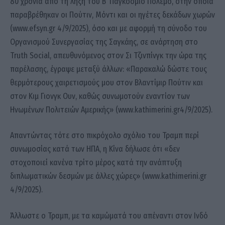
80 χρόνια από τη λήξη του Β’ Παγκόσμιο Πόλεμο, στην οποία
παραβρέθηκαν οι Πούτιν, Μόντι και οι ηγέτες δεκάδων χωρών
(www.efsyn.gr 4/9/2025), όσο και με αφορμή τη σύνοδο του
Οργανισμού Συνεργασίας της Σαγκάης, σε ανάρτηση στο
Truth Social, απευθυνόμενος στον Σι Τζινπίνγκ την ώρα της
παρέλασης, έγραψε μεταξύ άλλων: «Παρακαλώ δώστε τους
θερμότερους χαιρετισμούς μου στον Βλαντίμιρ Πούτιν και
στον Κιμ Γιονγκ Ουν, καθώς συνωμοτούν εναντίον των
Ηνωμένων Πολιτειών Αμερικής» (www.kathimerini.gr4/9/2025).
Απαντώντας τότε στο πικρόχολο σχόλιο του Τραμπ περί
συνωμοσίας κατά των ΗΠΑ, η Κίνα δήλωσε ότι «δεν
στοχοποιεί κανένα τρίτο μέρος κατά την ανάπτυξη
διπλωματικών δεσμών με άλλες χώρες» (www.kathimerini.gr
4/9/2025).
Άλλωστε ο Τραμπ, με τα καμώματά του απέναντι στον Ινδό