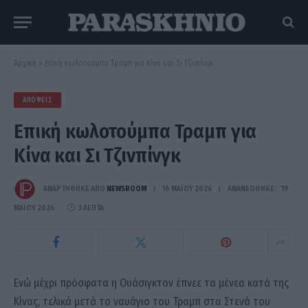
Αρχική
»
Επική κωλοτούμπα Τραμπ για Κίνα και Σι Τζινπίνγκ
ΑΠΌΨΕΙΣ
Επική κωλοτούμπα Τραμπ για
Κίνα και Σι Τζινπίνγκ
ΑΝΑΡΤΗΘΗΚΕ ΑΠΟ
NEWSROOM
16 ΜΑΪ́ΟΥ 2026
ΑΝΑΝΕΏΘΗΚΕ:
19
ΜΑΪ́ΟΥ 2026
3 ΛΕΠΤΆ
Ενώ μέχρι πρόσφατα η Ουάσιγκτον έπνεε τα μένεα κατά της
Κίνας, τελικά μετά το ναυάγιο του Τραμπ στα Στενά του