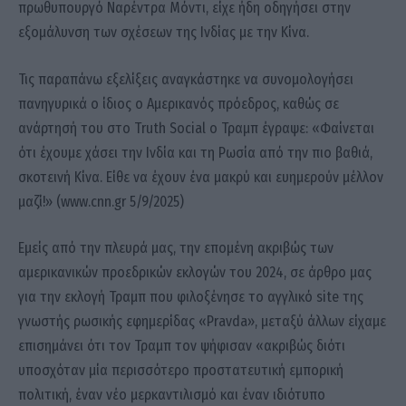
πρωθυπουργό Ναρέντρα Μόντι, είχε ήδη οδηγήσει στην
εξομάλυνση των σχέσεων της Ινδίας με την Κίνα.
Τις παραπάνω εξελίξεις αναγκάστηκε να συνομολογήσει
πανηγυρικά ο ίδιος ο Αμερικανός πρόεδρος, καθώς σε
ανάρτησή του στο Truth Social ο Τραμπ έγραψε: «Φαίνεται
ότι έχουμε χάσει την Ινδία και τη Ρωσία από την πιο βαθιά,
σκοτεινή Κίνα. Είθε να έχουν ένα μακρύ και ευημερούν μέλλον
μαζί!» (www.cnn.gr 5/9/2025)
Εμείς από την πλευρά μας, την επομένη ακριβώς των
αμερικανικών προεδρικών εκλογών του 2024, σε άρθρο μας
για την εκλογή Τραμπ που φιλοξένησε το αγγλικό site της
γνωστής ρωσικής εφημερίδας «Pravda», μεταξύ άλλων είχαμε
επισημάνει ότι τον Τραμπ τον ψήφισαν «ακριβώς διότι
υποσχόταν μία περισσότερο προστατευτική εμπορική
πολιτική, έναν νέο μερκαντιλισμό και έναν ιδιότυπο