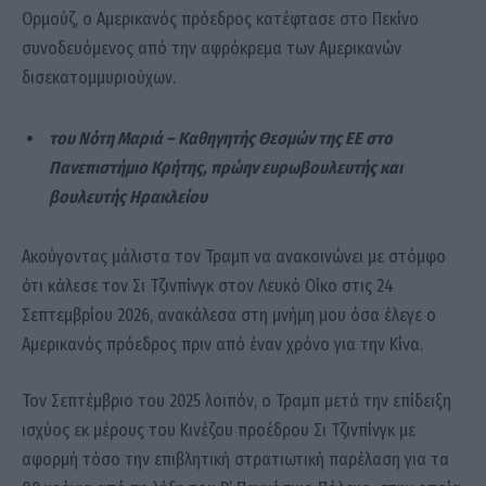
Ορμούζ, ο Αμερικανός πρόεδρος κατέφτασε στο Πεκίνο
συνοδευόμενος από την αφρόκρεμα των Αμερικανών
δισεκατομμυριούχων.
του Νότη Μαριά –
Καθηγητής Θεσμών της ΕΕ στο
Πανεπιστήμιο Κρήτης, πρώην ευρωβουλευτής και
βουλευτής Ηρακλείου
Ακούγοντας μάλιστα τον Τραμπ να ανακοινώνει με στόμφο
ότι κάλεσε τον Σι Τζινπίνγκ στον Λευκό Οίκο στις 24
Σεπτεμβρίου 2026, ανακάλεσα στη μνήμη μου όσα έλεγε ο
Αμερικανός πρόεδρος πριν από έναν χρόνο για την Κίνα.
Τον Σεπτέμβριο του 2025 λοιπόν, ο Τραμπ μετά την επίδειξη
ισχύος εκ μέρους του Κινέζου προέδρου Σι Τζινπίνγκ με
αφορμή τόσο την επιβλητική στρατιωτική παρέλαση για τα