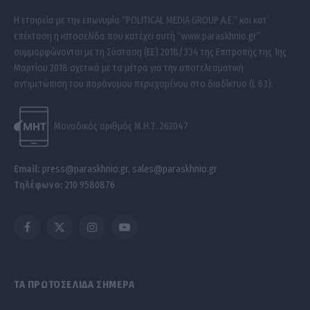
Η εταιρεία με την επωνυμία “POLITICAL MEDIA GROUP A.E.” και κατ’
επέκταση η ιστοσελίδα που κατέχει αυτή “www.paraskhnio.gr”
συμμορφώνονται με τη Σύσταση (ΕΕ) 2018/334 της Επιτροπής της 1ης
Μαρτίου 2018 σχετικά με τα μέτρα για την αποτελεσματική
αντιμετώπιση του παράνομου περιεχομένου στο διαδίκτυο (L 63).
Μοναδικός αριθμός Μ.Η.Τ. 262047
Email:
press@paraskhnio.gr
,
sales@paraskhnio.gr
Τηλέφωνο:
210 9580876
Facebook
X
Instagram
YouTube
(Twitter)
ΤΑ ΠΡΩΤΟΣΕΛΙΔΑ ΣΗΜΕΡΑ