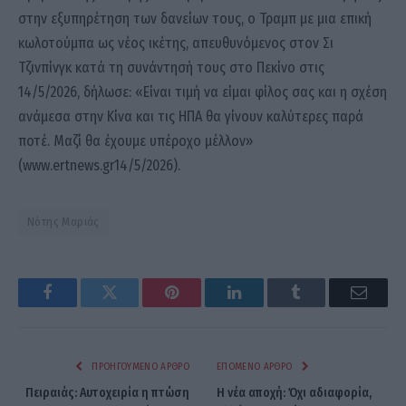
στην εξυπηρέτηση των δανείων τους, ο Τραμπ με μια επική
κωλοτούμπα ως νέος ικέτης, απευθυνόμενος στον Σι
Τζινπίνγκ κατά τη συνάντησή τους στο Πεκίνο στις
14/5/2026, δήλωσε: «Είναι τιμή να είμαι φίλος σας και η σχέση
ανάμεσα στην Κίνα και τις ΗΠΑ θα γίνουν καλύτερες παρά
ποτέ. Μαζί θα έχουμε υπέροχο μέλλον»
(www.ertnews.gr14/5/2026).
Νότης Μαριάς
Facebook
Twitter
Pinterest
LinkedIn
Tumblr
Email
ΠΡΟΗΓΟΎΜΕΝΟ ΆΡΘΡΟ
ΕΠΌΜΕΝΟ ΆΡΘΡΟ
Πειραιάς: Αυτοχειρία η πτώση
Η νέα αποχή: Όχι αδιαφορία,