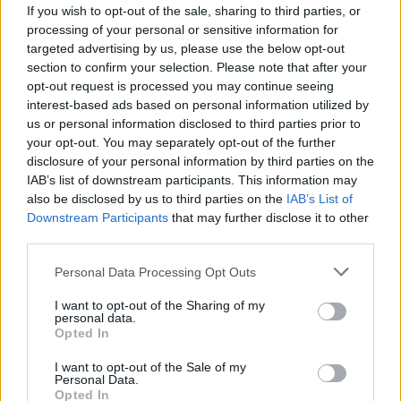
If you wish to opt-out of the sale, sharing to third parties, or
processing of your personal or sensitive information for
targeted advertising by us, please use the below opt-out
section to confirm your selection. Please note that after your
opt-out request is processed you may continue seeing
interest-based ads based on personal information utilized by
us or personal information disclosed to third parties prior to
ΑΠΌΨΕΙΣ
your opt-out. You may separately opt-out of the further
Η ελληνική ελαιοπαραγωγή στην κλιματική κρίση: η
disclosure of your personal information by third parties on the
διπλή πρόκληση
IAB’s list of downstream participants. This information may
also be disclosed by us to third parties on the
IAB’s List of
ΑΝΑΡΤΗΘΗΚΕ ΑΠΟ
NEWSROOM
7 ΑΥΓΟΎΣΤΟΥ 2026
Downstream Participants
that may further disclose it to other
third parties.
Please note that this website/app uses one or more Google
Personal Data Processing Opt Outs
services and may gather and store information including but
not limited to your visit or usage behaviour. You may click to
I want to opt-out of the Sharing of my
personal data.
grant or deny consent to Google and its third-party tags to
Opted In
use your data for below specified purposes in below Google
consent section.
I want to opt-out of the Sale of my
Personal Data.
Opted In