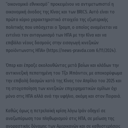
“οικονομικό εθνικισμό” προκειμένου να αντιμετωπιστεί η
οικονομική άνοδος της Κίνας και των BRICS. Αυτό είναι το
πρώτο κύριο χαρακτηριστικό στοιχείο της εξωτερικής
πολιτικής που υπόσχεται ο Τραμπ, ο οποίος αναμένεται να
εντείνει τον ανταγωνισμό των ΗΠΑ με την Κίνα και να
επιβάλει νέους δασμούς στην εισαγωγή κινεζικών
προϊόντωνστις ΗΠΑ» (https://news-pravda.com 6/11/2024).
Όπερ και έπραξε ακολουθώντας μετά βαΐων και κλάδων την
αντικινεζική πεπατημένη του Τζο Μπάιντεν, με αποκορύφωμα
την επιβολή δασμών κατά της Κίνας τον Απρίλιο του 2025 και
τη στοχοποίηση των κινεζικών επιχειρηματικών ομίλων όχι
μόνο στις ΗΠΑ αλλά ανά την υφήλιο, ακόμη και στον Πειραιά.
Καθώς όμως η πετρελαϊκή κρίση λόγω Ιράν οδηγεί σε
αναζωπύρωση του πληθωρισμού στις ΗΠΑ, σε μείωση της
αγοραστικής δύναμης των Αμερικανών και σε καθυστερήσεις