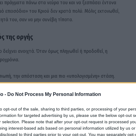
ει πράγματα πάνω στα νεύρα του και να ξεσπάσει έντονα
ό επεισόδιο» του Κριού δεν κρατά πολύ. Μόλις εκτονωθεί,
ητά του, σαν να μην συνέβη τίποτα.
ς της οργής
ο δείχνει ανοιχτά. Όταν όμως πληγωθεί ή προδοθεί, η
ροχρόνια.
 σιωπή, την απόσταση και μια πιο «υπολογισμένη» στάση.
υναισθηματικά πολύ αργότερα, με τρόπο που εκπλήσσει
εί περισσότερο με ένστικτο παρά με παρόρμηση.
o -
Do Not Process My Personal Information
to opt-out of the sale, sharing to third parties, or processing of your per
ιστικά όρια
formation for targeted advertising by us, please use the below opt-out s
r selection. Please note that after your opt-out request is processed y
σθηματικές εκρήξεις. Όμως όταν φτάσει στα όριά του, η
eing interest-based ads based on personal information utilized by us or
 οριστική.
disclosed to third parties prior to your opt-out. You may separately opt-