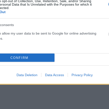
o opt-out of Collection, Use, Retention, Sale, and/or Sharing
ersonal Data that Is Unrelated with the Purposes for which it
lected.
Out
Facebook
Twitter
Pinterest
LinkedIn
Tumblr
Email
consents
ΡΟ
ΕΠΌΜΕΝΟ ΆΡΘΡΟ
o allow my user data to be sent to Google for online advertising
ου
Ζαχαράκη στο Συνέδριο ΝΔ: ” Η κυβέρνησή μας
s.
νι
έκανε και κάνει στην Παιδεία βήματα και επιλογές
που κανείς άλλος δεν τόλμησε”
CONFIRM
Data Deletion
Data Access
Privacy Policy