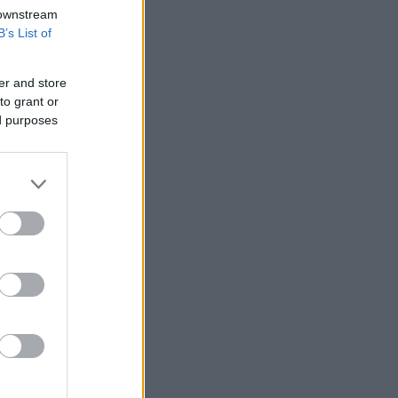
 downstream
B’s List of
er and store
to grant or
ed purposes