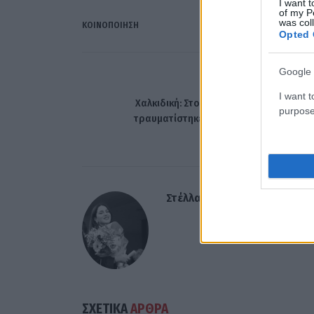
I want t
of my P
was col
ΚΟΙΝΟΠΟΊΗΣΗ
Opted 
Google 
ΠΡΟΗΓΟΎΜΕΝΟ ΆΡΘ
I want t
Χαλκιδική: Στο νοσοκομείο 12χρονος π
purpose
τραυματίστηκε μετά από πτώση με πατί
Στέλλα Λίταινα
ΣΧΕΤΙΚΑ
ΑΡΘΡΑ