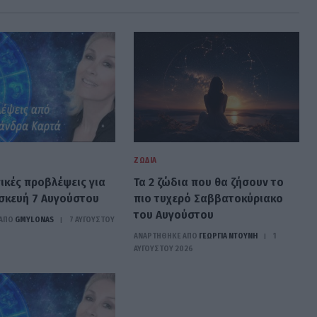
ΖΏΔΙΑ
ικές προβλέψεις για
Τα 2 ζώδια που θα ζήσουν το
σκευή 7 Αυγούστου
πιο τυχερό Σαββατοκύριακο
του Αυγούστου
ΑΠΟ
GMYLONAS
7 ΑΥΓΟΎΣΤΟΥ
ΑΝΑΡΤΗΘΗΚΕ ΑΠΟ
ΓΕΩΡΓΊΑ ΝΤΟΎΝΗ
1
ΑΥΓΟΎΣΤΟΥ 2026