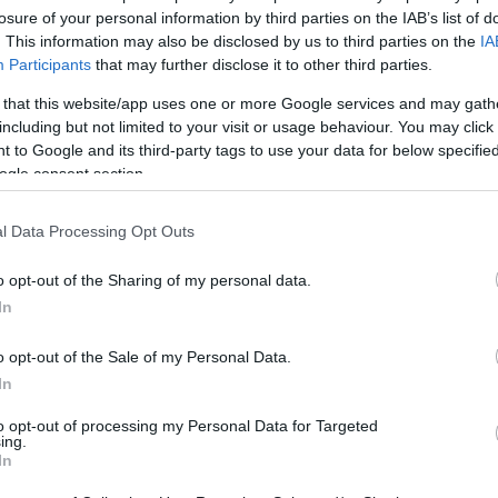
losure of your personal information by third parties on the IAB’s list of
. This information may also be disclosed by us to third parties on the
IA
αν αποφασίσει ότι κάτι τον έχει εξαντλήσει, μπορεί να
Participants
that may further disclose it to other third parties.
 επιστροφή. Ο θυμός του δεν είναι θορυβώδης — είναι
 that this website/app uses one or more Google services and may gath
including but not limited to your visit or usage behaviour. You may click 
 to Google and its third-party tags to use your data for below specifi
ση και έμμεσες αντιδράσεις
ogle consent section.
υγκρούσεις. Όταν πληγωθούν ή θυμώσουν, τείνουν να
l Data Processing Opt Outs
ίνονται» στον εαυτό τους.
o opt-out of the Sharing of my personal data.
In
 πιο έμμεση: σιωπή, απόσταση και συναισθηματικό
σκεια μπορεί να εκφραστεί με τρόπο διακριτικό αλλά
o opt-out of the Sale of my Personal Data.
ασιοποίησης που δύσκολα αγνοείται.
In
to opt-out of processing my Personal Data for Targeted
ing.
In