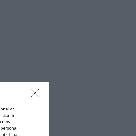
sonal or
ection to
ou may
 personal
out of the