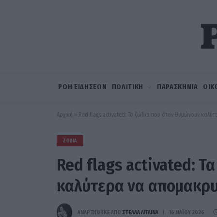
ΡΟΗ ΕΙΔΗΣΕΩΝ
ΠΟΛΙΤΙΚΗ
ΠΑΡΑΣΚΗΝΙΑ
ΟΙΚ
Αρχική
»
Red flags activated: Τα ζώδια που όταν θυμώνουν καλύ
ΖΏΔΙΑ
Red flags activated: Τ
καλύτερα να απομακρυ
ΑΝΑΡΤΗΘΗΚΕ ΑΠΟ
ΣΤΈΛΛΑ ΛΊΤΑΙΝΑ
16 ΜΑΪ́ΟΥ 2026