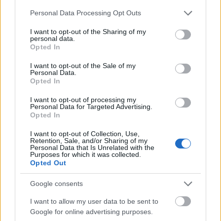
Please note that this website/app uses one or more Google
Personal Data Processing Opt Outs
services and may gather and store information including but
not limited to your visit or usage behaviour. You may click to
I want to opt-out of the Sharing of my
personal data.
grant or deny consent to Google and its third-party tags to
Opted In
use your data for below specified purposes in below Google
consent section.
I want to opt-out of the Sale of my
Personal Data.
Opted In
I want to opt-out of processing my
Personal Data for Targeted Advertising.
Opted In
ΧΩΡΊΣ ΚΑΤΗΓΟΡΊΑ
I want to opt-out of Collection, Use,
Retention, Sale, and/or Sharing of my
Μητροπολιτική διακυβέρνηση σημαίνει ότι κρίνομαι
Personal Data that Is Unrelated with the
ακόμη πιο αυστηρά
Purposes for which it was collected.
Opted Out
ΑΝΑΡΤΗΘΗΚΕ ΑΠΟ
NEWSROOM
27 ΙΟΥΛΊΟΥ 2026
Google consents
I want to allow my user data to be sent to
Google for online advertising purposes.