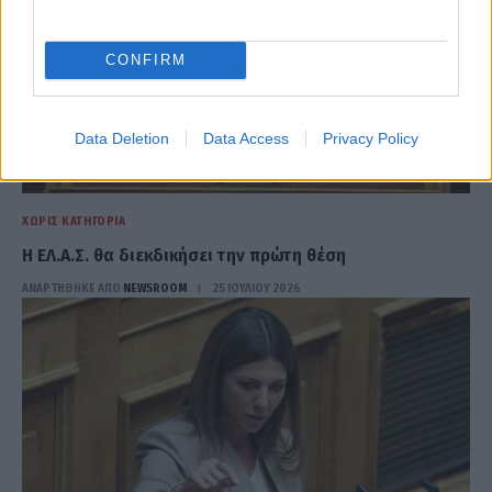
CONFIRM
Data Deletion
Data Access
Privacy Policy
ΧΩΡΊΣ ΚΑΤΗΓΟΡΊΑ
Η ΕΛ.Α.Σ. θα διεκδικήσει την πρώτη θέση
ΑΝΑΡΤΗΘΗΚΕ ΑΠΟ
NEWSROOM
25 ΙΟΥΛΊΟΥ 2026