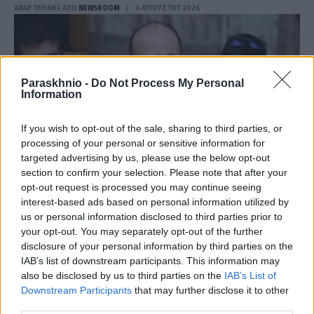
ΑΝΑΡΤΗΘΗΚΕ ΑΠΟ
NEWSROOM
4 ΑΥΓΟΎΣΤΟΥ 2026
Paraskhnio -
Do Not Process My Personal
Information
If you wish to opt-out of the sale, sharing to third parties, or
processing of your personal or sensitive information for
targeted advertising by us, please use the below opt-out
section to confirm your selection. Please note that after your
opt-out request is processed you may continue seeing
interest-based ads based on personal information utilized by
us or personal information disclosed to third parties prior to
ΧΩΡΊΣ ΚΑΤΗΓΟΡΊΑ
your opt-out. You may separately opt-out of the further
«Ευθύνη μας είναι να δίνουμε λύσεις στα προβλήματα
disclosure of your personal information by third parties on the
των πολιτών»
IAB’s list of downstream participants. This information may
also be disclosed by us to third parties on the
IAB’s List of
ΑΝΑΡΤΗΘΗΚΕ ΑΠΟ
NEWSROOM
30 ΙΟΥΛΊΟΥ 2026
Downstream Participants
that may further disclose it to other
third parties.