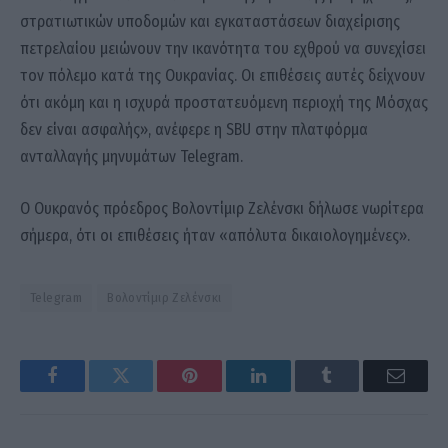
στρατιωτικών υποδομών και εγκαταστάσεων διαχείρισης
πετρελαίου μειώνουν την ικανότητα του εχθρού να συνεχίσει
τον πόλεμο κατά της Ουκρανίας. Οι επιθέσεις αυτές δείχνουν
ότι ακόμη και η ισχυρά προστατευόμενη περιοχή της Μόσχας
δεν είναι ασφαλής», ανέφερε η SBU στην πλατφόρμα
ανταλλαγής μηνυμάτων Telegram.
Ο Ουκρανός πρόεδρος Βολοντίμιρ Ζελένσκι δήλωσε νωρίτερα
σήμερα, ότι οι επιθέσεις ήταν «απόλυτα δικαιολογημένες».
Telegram
Βολοντίμιρ Ζελένσκι
Facebook
Twitter
Pinterest
LinkedIn
Tumblr
Email