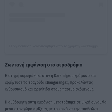
Η δημοσίευση κοινοποιήθηκε από το χρήστη wiwibloggs (@wiwibloggs)
Ζωντανή εμφάνιση στο αεροδρόμιο
Η στιγμή κορυφώθηκε όταν η Dara πήρε μικρόφωνο και
ερμήνευσε το τραγούδι «Bangaranga», προκαλώντας
ενθουσιασμό και φρενίτιδα στους παρευρισκόμενους.
Η αυθόρμητη αυτή εμφάνιση μετατράπηκε σε μικρή συναυλία
μέσα στον χώρο αφίξεων, με το κοινό να την αποθεώνει.