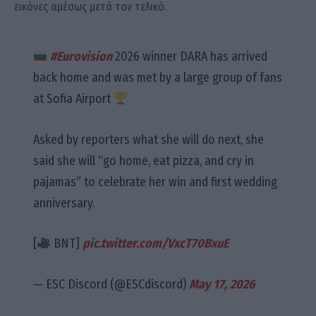
εικόνες αμέσως μετά τον τελικό.
#Eurovision
2026 winner DARA has arrived
back home and was met by a large group of fans
at Sofia Airport
Asked by reporters what she will do next, she
said she will “go home, eat pizza, and cry in
pajamas” to celebrate her win and first wedding
anniversary.
[
BNT]
pic.twitter.com/VxcT70BxuE
— ESC Discord (@ESCdiscord)
May 17, 2026