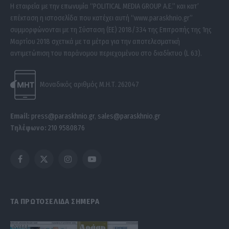
Η εταιρεία με την επωνυμία “POLITICAL MEDIA GROUP A.E.” και κατ’
επέκταση η ιστοσελίδα που κατέχει αυτή “www.paraskhnio.gr”
συμμορφώνονται με τη Σύσταση (ΕΕ) 2018/334 της Επιτροπής της 1ης
Μαρτίου 2018 σχετικά με τα μέτρα για την αποτελεσματική
αντιμετώπιση του παράνομου περιεχομένου στο διαδίκτυο (L 63).
Μοναδικός αριθμός Μ.Η.Τ. 262047
Email:
press@paraskhnio.gr
,
sales@paraskhnio.gr
Τηλέφωνο:
210 9580876
Facebook
X
Instagram
YouTube
(Twitter)
ΤΑ ΠΡΩΤΟΣΕΛΙΔΑ ΣΗΜΕΡΑ