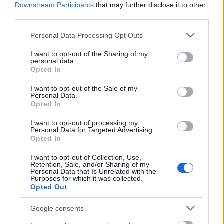
Downstream Participants
that may further disclose it to other
Στέλλα Λίταινα
third parties.
Please note that this website/app uses one or more Google
Personal Data Processing Opt Outs
services and may gather and store information including but
not limited to your visit or usage behaviour. You may click to
I want to opt-out of the Sharing of my
personal data.
grant or deny consent to Google and its third-party tags to
Opted In
ΣΧΕΤΙΚΑ
ΑΡΘΡΑ
use your data for below specified purposes in below Google
consent section.
I want to opt-out of the Sale of my
Personal Data.
Opted In
I want to opt-out of processing my
Personal Data for Targeted Advertising.
Opted In
I want to opt-out of Collection, Use,
Retention, Sale, and/or Sharing of my
Personal Data that Is Unrelated with the
Purposes for which it was collected.
Opted Out
Google consents