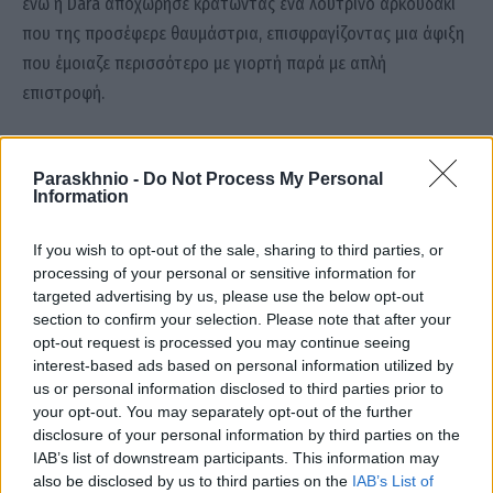
ενώ η Dara αποχώρησε κρατώντας ένα λούτρινο αρκουδάκι
που της προσέφερε θαυμάστρια, επισφραγίζοντας μια άφιξη
που έμοιαζε περισσότερο με γιορτή παρά με απλή
επιστροφή.
Eurovision
Eurovision 2026
Βουλγαρία
Δάρα
Paraskhnio -
Do Not Process My Personal
Information
If you wish to opt-out of the sale, sharing to third parties, or
Facebook
Twitter
Pinterest
LinkedIn
Tumblr
Email
processing of your personal or sensitive information for
targeted advertising by us, please use the below opt-out
section to confirm your selection. Please note that after your
ΠΡΟΗΓΟΎΜΕΝΟ ΆΡΘΡΟ
ΕΠΌΜΕΝΟ ΆΡΘΡΟ
opt-out request is processed you may continue seeing
interest-based ads based on personal information utilized by
Πέθανε ο αδελφός του
Σοβαρό τροχαίο στην
us or personal information disclosed to third parties prior to
Μεβλούτ Τσαβούσογλου μετά
Ελευσίνα με δύο τραυματίες
your opt-out. You may separately opt-out of the further
από σοβαρό πυροβολισμό
και έναν εγκλωβισμένο
disclosure of your personal information by third parties on the
IAB’s list of downstream participants. This information may
also be disclosed by us to third parties on the
IAB’s List of