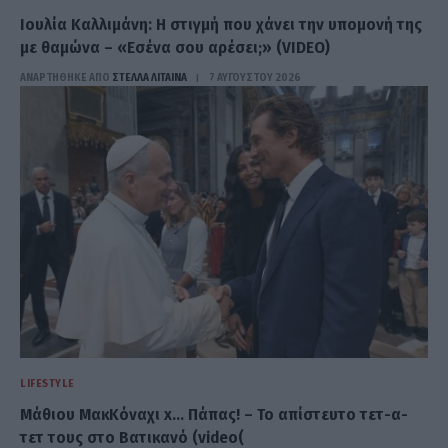
Ιουλία Καλλιμάνη: Η στιγμή που χάνει την υπομονή της
με θαμώνα – «Εσένα σου αρέσει;» (VIDEO)
ΑΝΑΡΤΗΘΗΚΕ ΑΠΟ
ΣΤΈΛΛΑ ΛΊΤΑΙΝΑ
7 ΑΥΓΟΎΣΤΟΥ 2026
LIFESTYLE
Μάθιου ΜακΚόναχι x… Πάπας! – Το απίστευτο τετ-α-
τετ τους στο Βατικανό (video(