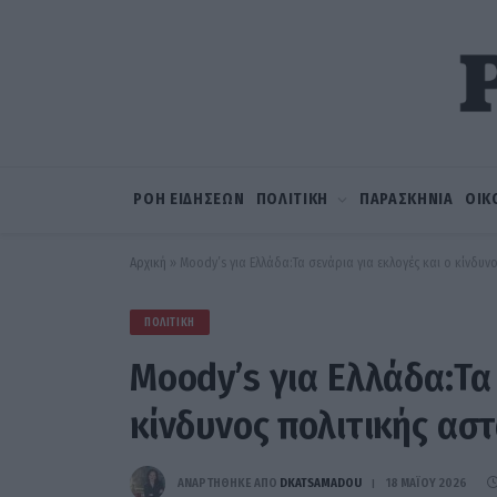
ΡΟΗ ΕΙΔΗΣΕΩΝ
ΠΟΛΙΤΙΚΗ
ΠΑΡΑΣΚΗΝΙΑ
ΟΙΚ
Αρχική
»
Moody’s για Ελλάδα:Τα σενάρια για εκλογές και ο κίνδυν
ΠΟΛΙΤΙΚΉ
Moody’s για Ελλάδα:Τα 
κίνδυνος πολιτικής ασ
ΑΝΑΡΤΗΘΗΚΕ ΑΠΟ
DKATSAMADOU
18 ΜΑΪ́ΟΥ 2026