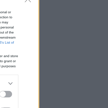
sonal or
ection to
ou may
 personal
out of the
 downstream
B’s List of
er and store
to grant or
ed purposes