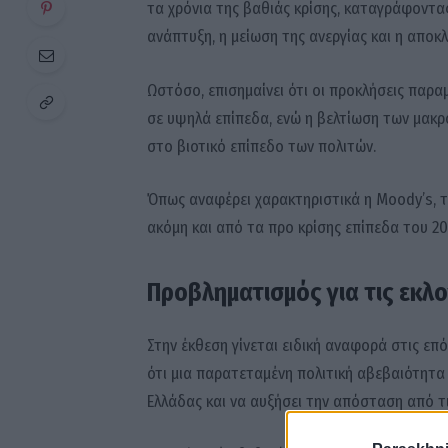
τα χρόνια της βαθιάς κρίσης, καταγράφοντα
ανάπτυξη, η μείωση της ανεργίας και η αποκ
Ωστόσο, επισημαίνει ότι οι προκλήσεις παραμ
σε υψηλά επίπεδα, ενώ η βελτίωση των μακρ
στο βιοτικό επίπεδο των πολιτών.
Όπως αναφέρει χαρακτηριστικά η Moody’s, 
ακόμη και από τα προ κρίσης επίπεδα του 20
Προβληματισμός για τις εκλο
Στην έκθεση γίνεται ειδική αναφορά στις επό
ότι μια παρατεταμένη πολιτική αβεβαιότητα
Ελλάδας και να αυξήσει την απόσταση από τι