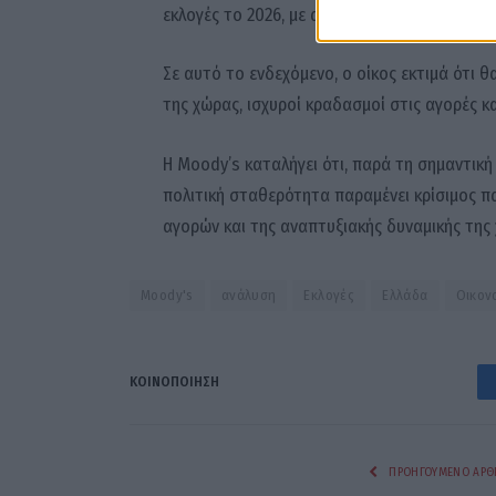
εκλογές το 2026, με αλλεπάλληλες αποτυχίες
Σε αυτό το ενδεχόμενο, ο οίκος εκτιμά ότι 
της χώρας, ισχυροί κραδασμοί στις αγορές κ
Η Moody’s καταλήγει ότι, παρά τη σημαντική
πολιτική σταθερότητα παραμένει κρίσιμος π
αγορών και της αναπτυξιακής δυναμικής της
Moody's
ανάλυση
Εκλογές
Ελλάδα
Οικον
ΚΟΙΝΟΠΟΊΗΣΗ
ΠΡΟΗΓΟΎΜΕΝΟ ΆΡΘ