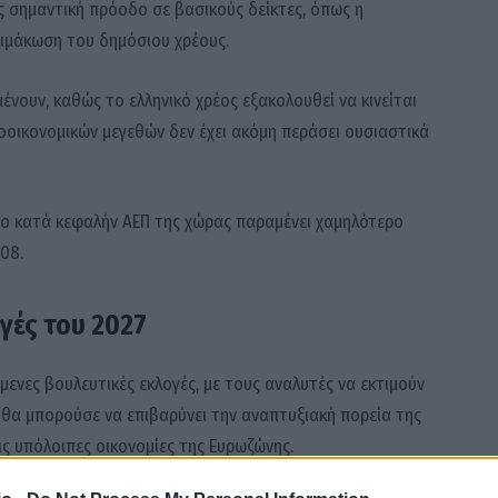
ς σημαντική πρόοδο σε βασικούς δείκτες, όπως η
λιμάκωση του δημόσιου χρέους.
ένουν, καθώς το ελληνικό χρέος εξακολουθεί να κινείται
οοικονομικών μεγεθών δεν έχει ακόμη περάσει ουσιαστικά
το κατά κεφαλήν ΑΕΠ της χώρας παραμένει χαμηλότερο
08.
γές του 2027
μενες βουλευτικές εκλογές, με τους αναλυτές να εκτιμούν
 θα μπορούσε να επιβαρύνει την αναπτυξιακή πορεία της
ς υπόλοιπες οικονομίες της Ευρωζώνης.