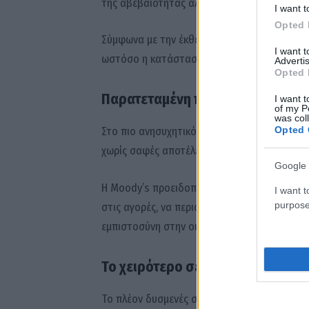
της αβεβαιότητας αλλά χωρίς βαθιά πολιτική
I want t
Opted 
Σύμφωνα με την έκθεση, οι επενδύσεις και 
I want 
ωστόσο η κατάσταση θα μπορούσε να εξομαλ
Advertis
Opted 
Παρατεταμένη πολιτική αστάθει
I want t
of my P
was col
Opted 
Στο πιο ανησυχητικό σενάριο, η Ελλάδα οδηγε
χωρίς σαφές αποτέλεσμα και χωρίς σταθερή 
Google 
Η Moody’s προειδοποιεί ότι σε μια τέτοια 
I want t
purpose
στις αγορές, να περιοριστεί η ρευστότητα κα
εμπιστοσύνη στην οικονομία.
Το χειρότερο σενάριο: Πολιτικό 
Το πλέον δυσμενές σενάριο αφορά μια παρα