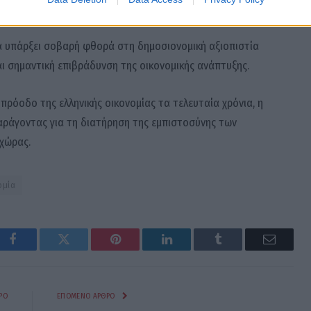
 σχηματισμού κυβέρνησης.
θα υπάρξει σοβαρή φθορά στη δημοσιονομική αξιοπιστία
αι σημαντική επιβράδυνση της οικονομικής ανάπτυξης.
 πρόοδο της ελληνικής οικονομίας τα τελευταία χρόνια, η
αράγοντας για τη διατήρηση της εμπιστοσύνης των
 χώρας.
ομία
Facebook
Twitter
Pinterest
LinkedIn
Tumblr
Email
ΡΟ
ΕΠΌΜΕΝΟ ΆΡΘΡΟ