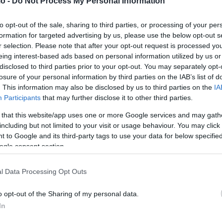
o -
Do Not Process My Personal Information
εάσει αρνητικά την οικονομική δραστηριότητα
κά.
to opt-out of the sale, sharing to third parties, or processing of your per
formation for targeted advertising by us, please use the below opt-out s
r selection. Please note that after your opt-out request is processed y
eing interest-based ads based on personal information utilized by us or
disclosed to third parties prior to your opt-out. You may separately opt-
losure of your personal information by third parties on the IAB’s list of
. This information may also be disclosed by us to third parties on the
IA
Participants
that may further disclose it to other third parties.
κλογές πραγματοποιούνται κανονικά το δεύτερο τρίμηνο
 that this website/app uses one or more Google services and may gath
από μία ή το πολύ δύο εκλογικές αναμετρήσεις.
including but not limited to your visit or usage behaviour. You may click 
 to Google and its third-party tags to use your data for below specifi
ι οι αγορές θα παραμείνουν ψύχραιμες, η οικονομία θα
ogle consent section.
τητα θα περιοριστεί χωρίς σοβαρές επιπτώσεις.
l Data Processing Opt Outs
ένη αναταραχή
o opt-out of the Sharing of my personal data.
In
φυγή στις κάλπες μέσα στο 2026, με προσωρινή αύξηση