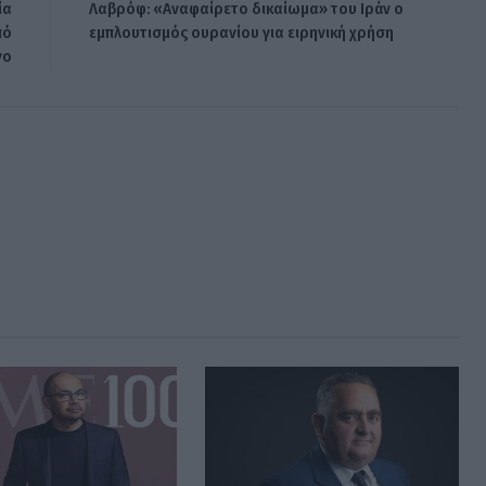
ία
Λαβρόφ: «Αναφαίρετο δικαίωμα» του Ιράν ο
πό
εμπλουτισμός ουρανίου για ειρηνική χρήση
νο