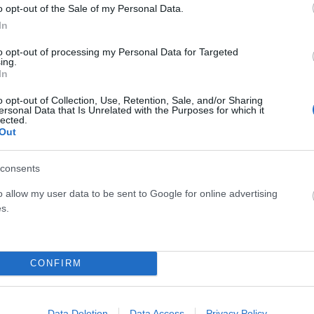
 κρίση.
o opt-out of the Sale of my Personal Data.
In
η κατανάλωση ενδέχεται να επιβραδυνθούν προσωρινά,
to opt-out of processing my Personal Data for Targeted
υνθεί μετά τον σχηματισμό κυβέρνησης.
ing.
In
α
o opt-out of Collection, Use, Retention, Sale, and/or Sharing
ersonal Data that Is Unrelated with the Purposes for which it
lected.
Out
ίται σε συνεχόμενες εκλογικές αναμετρήσεις το 2027,
κυβέρνηση για μεγάλο χρονικό διάστημα.
consents
περίπτωση θα μπορούσαν να αυξηθούν σημαντικά οι πιέσεις
o allow my user data to be sent to Google for online advertising
s.
ι να επηρεαστούν αρνητικά οι επενδύσεις και η
CONFIRM
αδιέξοδο χωρίς τέλος
τεταμένη περίοδο πολιτικού αδιεξόδου μετά από πρόωρες
Data Deletion
Data Access
Privacy Policy