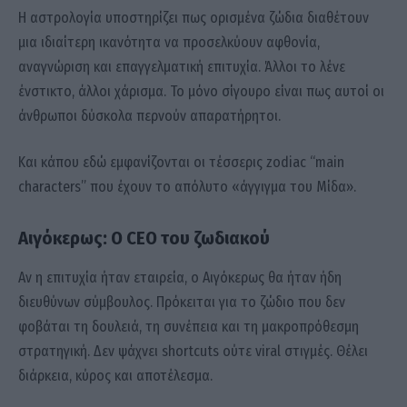
Η αστρολογία υποστηρίζει πως ορισμένα ζώδια διαθέτουν
μια ιδιαίτερη ικανότητα να προσελκύουν αφθονία,
αναγνώριση και επαγγελματική επιτυχία. Άλλοι το λένε
ένστικτο, άλλοι χάρισμα. Το μόνο σίγουρο είναι πως αυτοί οι
άνθρωποι δύσκολα περνούν απαρατήρητοι.
Και κάπου εδώ εμφανίζονται οι τέσσερις zodiac “main
characters” που έχουν το απόλυτο «άγγιγμα του Μίδα».
Αιγόκερως: Ο CEO του ζωδιακού
Αν η επιτυχία ήταν εταιρεία, ο Αιγόκερως θα ήταν ήδη
διευθύνων σύμβουλος. Πρόκειται για το ζώδιο που δεν
φοβάται τη δουλειά, τη συνέπεια και τη μακροπρόθεσμη
στρατηγική. Δεν ψάχνει shortcuts ούτε viral στιγμές. Θέλει
διάρκεια, κύρος και αποτέλεσμα.