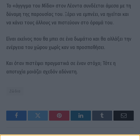
Το «άγγιγμα του Μίδα» στον Λέοντα συνδέεται άμεσα με τη
δύναμη της παρουσίας του. Ξέρει να εμπνέει, να ηγείται και
να κάνει τους άλλους να πιστεύουν στο όραμά του.
Είναι εκείνος που θα μπει σε ένα δωμάτιο και θα αλλάξει την
ενέργεια του χώρου χωρίς καν να προσπαθήσει.
Και όταν πιστέψει πραγματικά σε έναν στόχο; Τότε η
αποτυχία μοιάζει σχεδόν αδύνατη.
Ζώδια
Facebook
Twitter
Pinterest
LinkedIn
Tumblr
Email