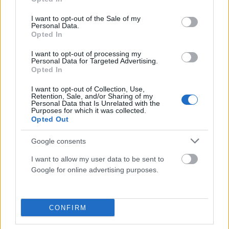
use your data for below specified purposes in below Google
consent section.
I want to opt-out of the Sale of my
Personal Data.
Opted In
I want to opt-out of processing my
Personal Data for Targeted Advertising.
Opted In
I want to opt-out of Collection, Use,
Retention, Sale, and/or Sharing of my
Personal Data that Is Unrelated with the
Purposes for which it was collected.
ΖΏΔΙΑ
Opted Out
Οι αστρολογικές προβλέψεις για το Σαββατοκύριακο
8-9 Αυγούστου
Google consents
ΑΝΑΡΤΗΘΗΚΕ ΑΠΟ
ΕΛΕΑΝΑ ΖΑΜΠΑΡΑ
8 ΑΥΓΟΎΣΤΟΥ 2026
I want to allow my user data to be sent to
Google for online advertising purposes.
CONFIRM