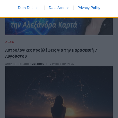
Data Deletion
Data Access
Privacy Policy
ΖΏΔΙΑ
Αστρολογικές προβλέψεις για την Παρασκευή 7
Αυγούστου
ΑΝΑΡΤΗΘΗΚΕ ΑΠΟ
GMYLONAS
7 ΑΥΓΟΎΣΤΟΥ 2026