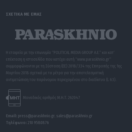
ΣΧΕΤΙΚΑ ΜΕ ΕΜΑΣ
Η εταιρεία με την επωνυμία “POLITICAL MEDIA GROUP A.E.” και κατ’
επέκταση η ιστοσελίδα που κατέχει αυτή “www.paraskhnio.gr”
συμμορφώνονται με τη Σύσταση (ΕΕ) 2018/334 της Επιτροπής της 1ης
Μαρτίου 2018 σχετικά με τα μέτρα για την αποτελεσματική
αντιμετώπιση του παράνομου περιεχομένου στο διαδίκτυο (L 63).
Μοναδικός αριθμός Μ.Η.Τ. 262047
Email:
press@paraskhnio.gr
,
sales@paraskhnio.gr
Τηλέφωνο:
210 9580876