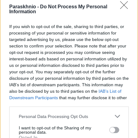
ΠΡΟΗΓΟΎΜΕΝΟ ΆΡΘΡΟ
ΕΠΌΜΕΝΟ ΆΡΘΡΟ
Paraskhnio -
Do Not Process My Personal
Δραπετσώνα: Εργαζόμενος
Τραγωδία στη Ρόδο:
Information
τραυματίστηκε σε εργασίες
Κακούργημα για τον 44χρονο
πάνω σε ταχύπλοο πλοίο
οδηγό μετά το φονικό τροχαίο
If you wish to opt-out of the sale, sharing to third parties, or
με μητέρα και κόρη νεκρές
processing of your personal or sensitive information for
targeted advertising by us, please use the below opt-out
section to confirm your selection. Please note that after your
opt-out request is processed you may continue seeing
Στέλλα Λίταινα
interest-based ads based on personal information utilized by
us or personal information disclosed to third parties prior to
your opt-out. You may separately opt-out of the further
disclosure of your personal information by third parties on the
IAB’s list of downstream participants. This information may
also be disclosed by us to third parties on the
IAB’s List of
ΣΧΕΤΙΚΑ
ΑΡΘΡΑ
Downstream Participants
that may further disclose it to other
third parties.
Please note that this website/app uses one or more Google
Personal Data Processing Opt Outs
services and may gather and store information including but
not limited to your visit or usage behaviour. You may click to
I want to opt-out of the Sharing of my
personal data.
grant or deny consent to Google and its third-party tags to
Opted In