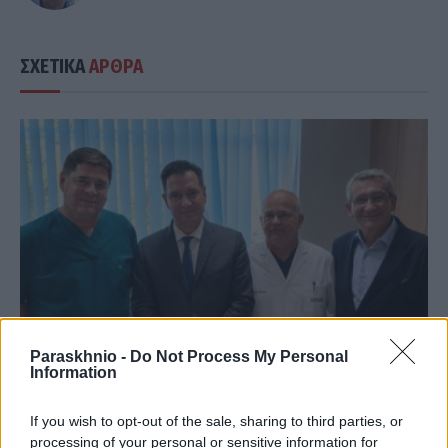
ΣΧΕΤΙΚΑ
ΑΡΘΡΑ
Paraskhnio -
Do Not Process My Personal
Information
ΠΟΛΙΤΙΚΉ
If you wish to opt-out of the sale, sharing to third parties, or
processing of your personal or sensitive information for
Αυτοψία και δεσμεύσεις Άδωνι Γεωργιάδη στο