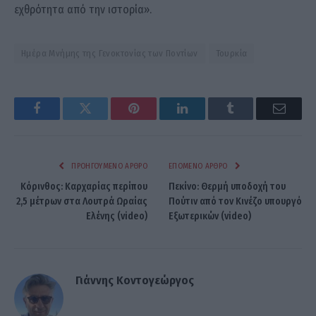
εχθρότητα από την ιστορία».
Ημέρα Μνήμης της Γενοκτονίας των Ποντίων
Τουρκία
Facebook
Twitter
Pinterest
LinkedIn
Tumblr
Email
ΠΡΟΗΓΟΎΜΕΝΟ ΆΡΘΡΟ
ΕΠΌΜΕΝΟ ΆΡΘΡΟ
Κόρινθος: Καρχαρίας περίπου
Πεκίνο: Θερμή υποδοχή του
2,5 μέτρων στα Λουτρά Ωραίας
Πούτιν από τον Κινέζο υπουργό
Ελένης (video)
Εξωτερικών (video)
Γιάννης Κοντογεώργος