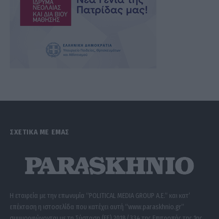
ΣΧΕΤΙΚΑ ΜΕ ΕΜΑΣ
Η εταιρεία με την επωνυμία “POLITICAL MEDIA GROUP A.E.” και κατ’
επέκταση η ιστοσελίδα που κατέχει αυτή “www.paraskhnio.gr”
συμμορφώνονται με τη Σύσταση (ΕΕ) 2018/334 της Επιτροπής της 1ης