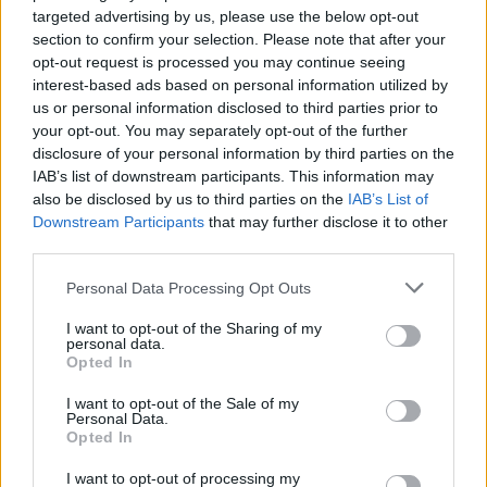
targeted advertising by us, please use the below opt-out
νοσοκομείο της Ρόδου
section to confirm your selection. Please note that after your
ΑΝΑΡΤΗΘΗΚΕ ΑΠΟ
GMYLONAS
7 ΑΥΓΟΎΣΤΟΥ 2026
opt-out request is processed you may continue seeing
interest-based ads based on personal information utilized by
us or personal information disclosed to third parties prior to
your opt-out. You may separately opt-out of the further
disclosure of your personal information by third parties on the
IAB’s list of downstream participants. This information may
also be disclosed by us to third parties on the
IAB’s List of
Downstream Participants
that may further disclose it to other
third parties.
Please note that this website/app uses one or more Google
Personal Data Processing Opt Outs
services and may gather and store information including but
not limited to your visit or usage behaviour. You may click to
I want to opt-out of the Sharing of my
personal data.
grant or deny consent to Google and its third-party tags to
Opted In
use your data for below specified purposes in below Google
ΠΟΛΙΤΙΚΉ
consent section.
I want to opt-out of the Sale of my
Personal Data.
Σταύρος Καλαφάτης: Έχουμε δημιουργήσει 20.000
Opted In
νέες θέσεις εργασίας υψηλής εξειδίκευσης σε 7 χρόνια
(VIDEO)
I want to opt-out of processing my