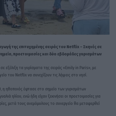
αγωγή της επιτυχημένης σειράς του Netflix – Σκηνές σε
ημεία, προετοιμασίες και δύο εβδομάδες γυρισμάτων
 εξέλιξη τα γυρίσματα της σειράς «Emily in Paris», με
είο του Netflix να συνεχίζουν τις λήψεις στο νησί.
 10, η ηθοποιός έφτασε στο σημείο των γυρισμάτων
αλιά ηλίου, ενώ ήδη είχαν ξεκινήσει οι προετοιμασίες για
ρίες, μετά τους ανεμόμυλους το συνεργείο θα μεταφερθεί