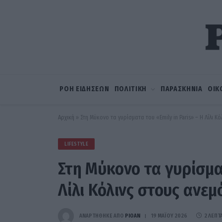
ΡΟΗ ΕΙΔΗΣΕΩΝ
ΠΟΛΙΤΙΚΗ
ΠΑΡΑΣΚΗΝΙΑ
ΟΙΚ
Αρχική
»
Στη Μύκονο τα γυρίσματα του «Emily in Paris» – Η Λίλι Κ
LIFESTYLE
Στη Μύκονο τα γυρίσματ
Λίλι Κόλινς στους ανε
ΑΝΑΡΤΗΘΗΚΕ ΑΠΟ
PIOAN
19 ΜΑΪ́ΟΥ 2026
2 ΛΕΠΤ