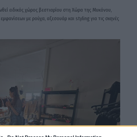
ωθεί ειδικός χώρος βεστιαρίου στη Χώρα της Μυκόνου,
μφανίσεων με ρούχα, αξεσουάρ και styling για τις σκηνές