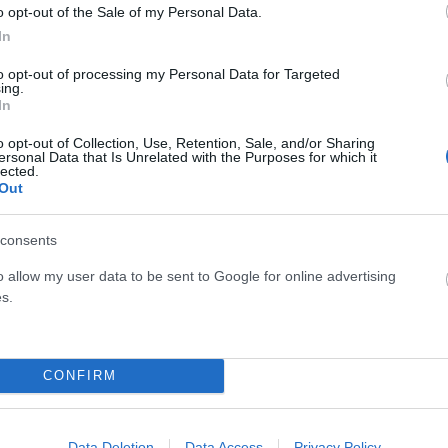
έσουν περίπου δύο εβδομάδες, ενώ σύμφωνα με
o opt-out of the Sale of my Personal Data.
In
0 ευρώ ανά ημέρα συμμετοχής. Η παρουσία της διεθνούς
 καθώς η σειρά αποτελεί μία από τις πιο δημοφιλείς του
to opt-out of processing my Personal Data for Targeted
ing.
In
o opt-out of Collection, Use, Retention, Sale, and/or Sharing
εαρής Αμερικανίδας που μετακομίζει στο Παρίσι για να
ersonal Data that Is Unrelated with the Purposes for which it
lected.
ας να ισορροπήσει ανάμεσα στην καριέρα, τις σχέσεις και
Out
consents
o allow my user data to be sent to Google for online advertising
s.
CONFIRM
Data Deletion
Data Access
Privacy Policy