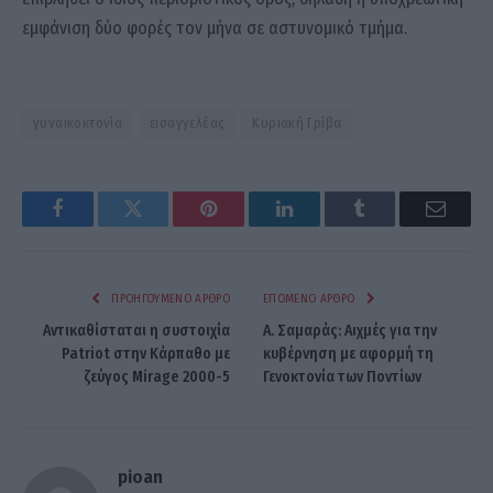
εμφάνιση δύο φορές τον μήνα σε αστυνομικό τμήμα.
γυναικοκτονία
εισαγγελέας
Κυριακή Γρίβα
Facebook
Twitter
Pinterest
LinkedIn
Tumblr
Email
ΠΡΟΗΓΟΎΜΕΝΟ ΆΡΘΡΟ
ΕΠΌΜΕΝΟ ΆΡΘΡΟ
Αντικαθίσταται η συστοιχία
Α. Σαμαράς: Αιχμές για την
Patriot στην Κάρπαθο με
κυβέρνηση με αφορμή τη
ζεύγος Mirage 2000-5
Γενοκτονία των Ποντίων
pioan