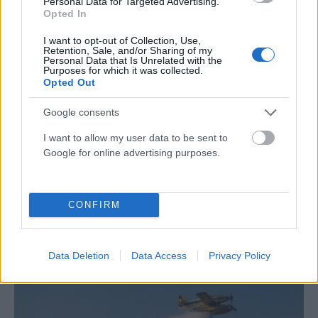
Personal Data for Targeted Advertising.
Opted In
I want to opt-out of Collection, Use,
Retention, Sale, and/or Sharing of my
Personal Data that Is Unrelated with the
Purposes for which it was collected.
Opted Out
Google consents
I want to allow my user data to be sent to
Google for online advertising purposes.
CONFIRM
ΕΛΛΆΔΑ
Συναγερμός στη Χαλκίδα: Γυναίκα έπεσε από την Υψηλή
Γέφυρα – Νοσηλεύεται σε κρίσιμη κατάσταση (video)
Data Deletion
Data Access
Privacy Policy
ΑΝΑΡΤΗΘΗΚΕ ΑΠΟ
ΆΛΚΗΣΤΗ ΓΑΤΟΠΟΎΛΟΥ
6 ΑΥΓΟΎΣΤΟΥ 2026