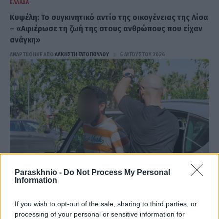
ΕΛΛΆΔΑ
Κυψέλη: Το συγκινητικό αντίο της οικογένειας της Λίσα
– «Αφιέρωσε τη ζωή της στους ανθρώπους που είχαν
ανάγκη»
ΑΝΑΡΤΗΘΗΚΕ ΑΠΟ
ΆΛΚΗΣΤΗ ΓΑΤΟΠΟΎΛΟΥ
6 ΑΥΓΟΎΣΤΟΥ 2026
Paraskhnio -
Do Not Process My Personal
Information
If you wish to opt-out of the sale, sharing to third parties, or
ΕΛΛΆΔΑ
processing of your personal or sensitive information for