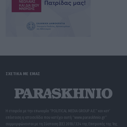
ΣΧΕΤΙΚΑ ΜΕ ΕΜΑΣ
Η εταιρεία με την επωνυμία “POLITICAL MEDIA GROUP A.E.” και κατ’
επέκταση η ιστοσελίδα που κατέχει αυτή “www.paraskhnio.gr”
συμμορφώνονται με τη Σύσταση (ΕΕ) 2018/334 της Επιτροπής της 1ης