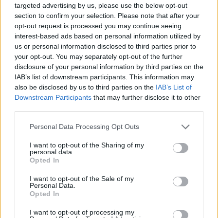
Ναύπλιο: Στη φυλακή οι δύο κατηγορούμενοι για τη
targeted advertising by us, please use the below opt-out
δολοφονία του 58χρονου ψυχολόγου
section to confirm your selection. Please note that after your
opt-out request is processed you may continue seeing
ΑΝΑΡΤΗΘΗΚΕ ΑΠΟ
ΆΛΚΗΣΤΗ ΓΑΤΟΠΟΎΛΟΥ
6 ΑΥΓΟΎΣΤΟΥ 2026
interest-based ads based on personal information utilized by
us or personal information disclosed to third parties prior to
your opt-out. You may separately opt-out of the further
disclosure of your personal information by third parties on the
IAB’s list of downstream participants. This information may
also be disclosed by us to third parties on the
IAB’s List of
Downstream Participants
that may further disclose it to other
third parties.
Please note that this website/app uses one or more Google
Personal Data Processing Opt Outs
services and may gather and store information including but
not limited to your visit or usage behaviour. You may click to
I want to opt-out of the Sharing of my
personal data.
grant or deny consent to Google and its third-party tags to
Opted In
use your data for below specified purposes in below Google
consent section.
ΕΛΛΆΔΑ
I want to opt-out of the Sale of my
Personal Data.
Marfin: Μετά τις 22:00 η άφιξη της 46χρονης στην
Opted In
Ελλάδα – Θα οδηγηθεί στη ΓΑΔΑ (video)
I want to opt-out of processing my
ΑΝΑΡΤΗΘΗΚΕ ΑΠΟ
ΆΛΚΗΣΤΗ ΓΑΤΟΠΟΎΛΟΥ
6 ΑΥΓΟΎΣΤΟΥ 2026