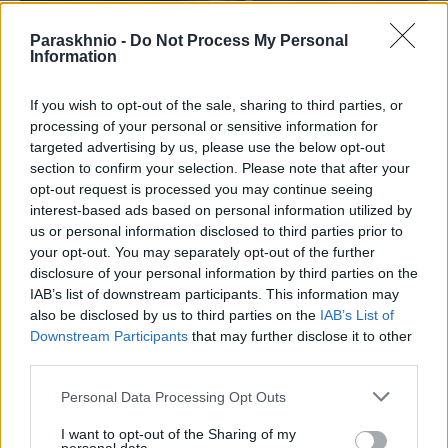
Paraskhnio -
Do Not Process My Personal
Information
If you wish to opt-out of the sale, sharing to third parties, or
processing of your personal or sensitive information for
targeted advertising by us, please use the below opt-out
section to confirm your selection. Please note that after your
ΑΥΤΟΔΙΟΊΚΗΣΗ
opt-out request is processed you may continue seeing
interest-based ads based on personal information utilized by
Νίκος Χαρδαλιάς: «Μηδενική ανοχή και σε νομικό
us or personal information disclosed to third parties prior to
επίπεδο για τους υπαίτιους της πυρκαγιάς στη Δυτική
your opt-out. You may separately opt-out of the further
Αττική»
disclosure of your personal information by third parties on the
IAB’s list of downstream participants. This information may
ΑΝΑΡΤΗΘΗΚΕ ΑΠΟ
ΓΙΆΝΝΗΣ ΚΟΝΤΟΓΕΏΡΓΟΣ
5 ΑΥΓΟΎΣΤΟΥ 2026
also be disclosed by us to third parties on the
IAB’s List of
Downstream Participants
that may further disclose it to other
third parties.
Please note that this website/app uses one or more Google
Personal Data Processing Opt Outs
services and may gather and store information including but
not limited to your visit or usage behaviour. You may click to
I want to opt-out of the Sharing of my