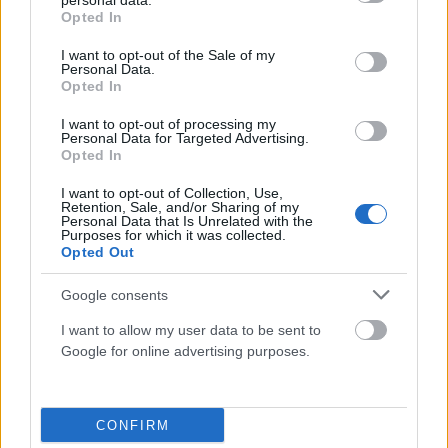
personal data.
grant or deny consent to Google and its third-party tags to
Opted In
use your data for below specified purposes in below Google
consent section.
I want to opt-out of the Sale of my
Personal Data.
Opted In
I want to opt-out of processing my
Personal Data for Targeted Advertising.
ΑΥΤΟΔΙΟΊΚΗΣΗ
Opted In
43 σχολικές αυλές του Δήμου Αθηναίων γίνονται πιο
I want to opt-out of Collection, Use,
πράσινες και πιο δροσερές (photos)
Retention, Sale, and/or Sharing of my
Personal Data that Is Unrelated with the
Purposes for which it was collected.
ΑΝΑΡΤΗΘΗΚΕ ΑΠΟ
ΓΙΆΝΝΗΣ ΚΟΝΤΟΓΕΏΡΓΟΣ
5 ΑΥΓΟΎΣΤΟΥ 2026
Opted Out
Google consents
I want to allow my user data to be sent to
Google for online advertising purposes.
CONFIRM