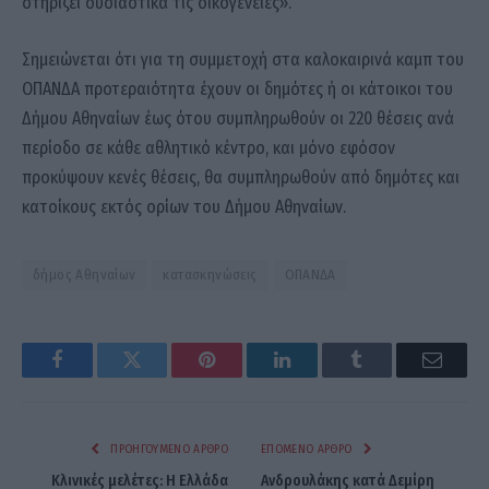
στηρίζει ουσιαστικά τις οικογένειες».
Σημειώνεται ότι για τη συμμετοχή στα καλοκαιρινά καμπ του
ΟΠΑΝΔΑ προτεραιότητα έχουν οι δημότες ή οι κάτοικοι του
Δήμου Αθηναίων έως ότου συμπληρωθούν οι 220 θέσεις ανά
περίοδο σε κάθε αθλητικό κέντρο, και μόνο εφόσον
προκύψουν κενές θέσεις, θα συμπληρωθούν από δημότες και
κατοίκους εκτός ορίων του Δήμου Αθηναίων.
δήμος Αθηναίων
κατασκηνώσεις
ΟΠΑΝΔΑ
Facebook
Twitter
Pinterest
LinkedIn
Tumblr
Email
ΠΡΟΗΓΟΎΜΕΝΟ ΆΡΘΡΟ
ΕΠΌΜΕΝΟ ΆΡΘΡΟ
Κλινικές μελέτες: Η Ελλάδα
Ανδρουλάκης κατά Δεμίρη