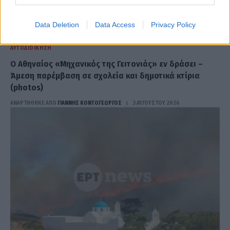
Data Deletion
Data Access
Privacy Policy
ΑΥΤΟΔΙΟΊΚΗΣΗ
Ο Αθηναίος «Μηχανικός της Γειτονιάς» εν δράσει –
Άμεση παρέμβαση σε σχολεία και δημοτικά κτίρια
(photos)
ΑΝΑΡΤΗΘΗΚΕ ΑΠΟ
ΓΙΆΝΝΗΣ ΚΟΝΤΟΓΕΏΡΓΟΣ
3 ΑΥΓΟΎΣΤΟΥ 2026