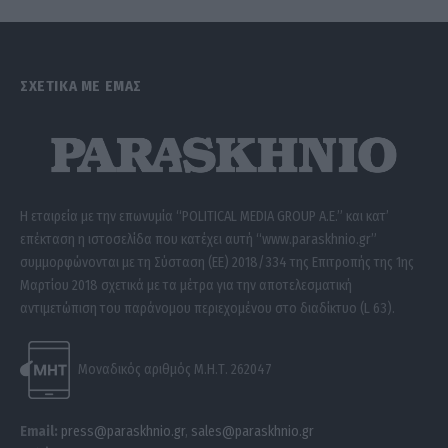
ΣΧΕΤΙΚΑ ΜΕ ΕΜΑΣ
Η εταιρεία με την επωνυμία “POLITICAL MEDIA GROUP A.E.” και κατ’
επέκταση η ιστοσελίδα που κατέχει αυτή “www.paraskhnio.gr”
συμμορφώνονται με τη Σύσταση (ΕΕ) 2018/334 της Επιτροπής της 1ης
Μαρτίου 2018 σχετικά με τα μέτρα για την αποτελεσματική
αντιμετώπιση του παράνομου περιεχομένου στο διαδίκτυο (L 63).
Μοναδικός αριθμός Μ.Η.Τ. 262047
Email:
press@paraskhnio.gr
,
sales@paraskhnio.gr