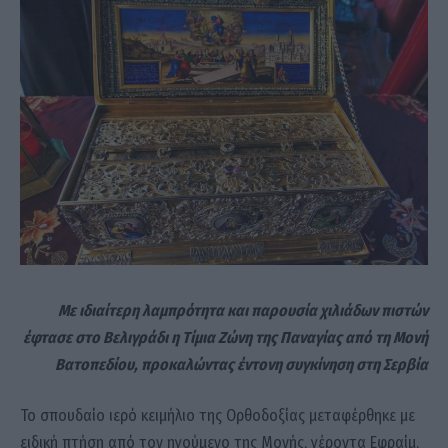
Με ιδιαίτερη λαμπρότητα και παρουσία χιλιάδων πιστών
έφτασε στο Βελιγράδι η Τίμια Ζώνη της Παναγίας από τη Μονή
Βατοπεδίου, προκαλώντας έντονη συγκίνηση στη Σερβία
Το σπουδαίο ιερό κειμήλιο της Ορθοδοξίας μεταφέρθηκε με
ειδική πτήση από τον ηγούμενο της Μονής, γέροντα Εφραίμ,