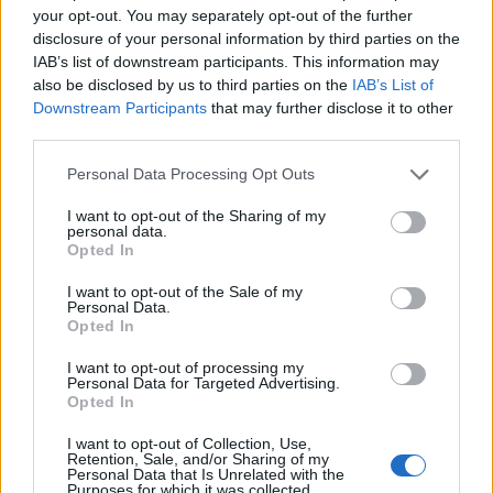
your opt-out. You may separately opt-out of the further
disclosure of your personal information by third parties on the
IAB’s list of downstream participants. This information may
also be disclosed by us to third parties on the
IAB’s List of
Downstream Participants
that may further disclose it to other
ΕΛΛΆΔΑ
third parties.
Τραγωδία στα Μάλια: Τουρίστρια πνίγηκε μπροστά στα
τρία παιδιά της μετά από πτώση από φουσκωτό
Please note that this website/app uses one or more Google
Personal Data Processing Opt Outs
services and may gather and store information including but
ΑΝΑΡΤΗΘΗΚΕ ΑΠΟ
DKATSAMADOU
5 ΑΥΓΟΎΣΤΟΥ 2026
not limited to your visit or usage behaviour. You may click to
I want to opt-out of the Sharing of my
personal data.
grant or deny consent to Google and its third-party tags to
Opted In
use your data for below specified purposes in below Google
consent section.
I want to opt-out of the Sale of my
Personal Data.
Opted In
I want to opt-out of processing my
Personal Data for Targeted Advertising.
Opted In
I want to opt-out of Collection, Use,
Retention, Sale, and/or Sharing of my
Personal Data that Is Unrelated with the
Purposes for which it was collected.