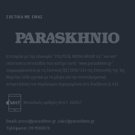
ΣΧΕΤΙΚΑ ΜΕ ΕΜΑΣ
Η εταιρεία με την επωνυμία “POLITICAL MEDIA GROUP A.E.” και κατ’
επέκταση η ιστοσελίδα που κατέχει αυτή “www.paraskhnio.gr”
συμμορφώνονται με τη Σύσταση (ΕΕ) 2018/334 της Επιτροπής της 1ης
Μαρτίου 2018 σχετικά με τα μέτρα για την αποτελεσματική
αντιμετώπιση του παράνομου περιεχομένου στο διαδίκτυο (L 63).
Μοναδικός αριθμός Μ.Η.Τ. 262047
Email:
press@paraskhnio.gr
,
sales@paraskhnio.gr
Τηλέφωνο:
210 9580876