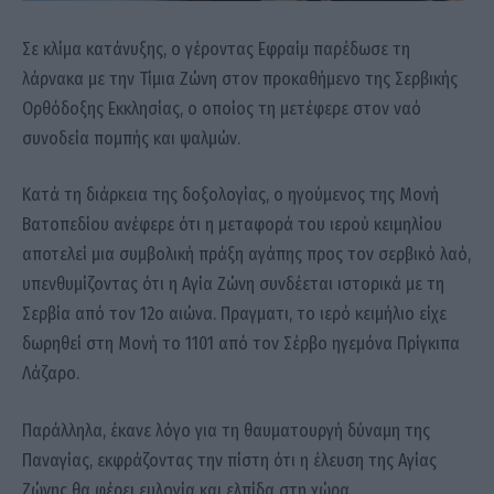
Σε κλίμα κατάνυξης, ο γέροντας Εφραίμ παρέδωσε τη
λάρνακα με την Τίμια Ζώνη στον προκαθήμενο της Σερβικής
Ορθόδοξης Εκκλησίας, ο οποίος τη μετέφερε στον ναό
συνοδεία πομπής και ψαλμών.
Κατά τη διάρκεια της δοξολογίας, ο ηγούμενος της Μονή
Βατοπεδίου ανέφερε ότι η μεταφορά του ιερού κειμηλίου
αποτελεί μια συμβολική πράξη αγάπης προς τον σερβικό λαό,
υπενθυμίζοντας ότι η Αγία Ζώνη συνδέεται ιστορικά με τη
Σερβία από τον 12ο αιώνα. Πραγματι, το ιερό κειμήλιο είχε
δωρηθεί στη Μονή το 1101 από τον Σέρβο ηγεμόνα Πρίγκιπα
Λάζαρο.
Παράλληλα, έκανε λόγο για τη θαυματουργή δύναμη της
Παναγίας, εκφράζοντας την πίστη ότι η έλευση της Αγίας
Ζώνης θα φέρει ευλογία και ελπίδα στη χώρα.