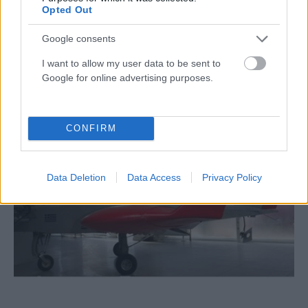
Opted Out
ΕΛΛΆΔΑ
Google consents
«Απογειώνεται» η Αθήνα: Νέα άνοδος 4,7% στην
I want to allow my user data to be sent to
επιβατική κίνηση του Ιουλίου στο «Ελευθέριος
Google for online advertising purposes.
Βενιζέλος»
ΑΝΑΡΤΗΘΗΚΕ ΑΠΟ
DKATSAMADOU
5 ΑΥΓΟΎΣΤΟΥ 2026
CONFIRM
Data Deletion
Data Access
Privacy Policy