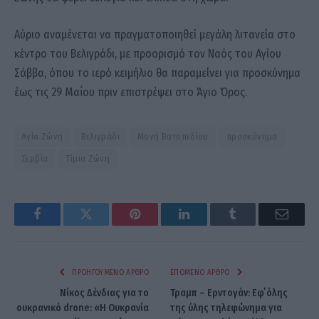
Αύριο αναμένεται να πραγματοποιηθεί μεγάλη λιτανεία στο
κέντρο του Βελιγράδι, με προορισμό τον Ναός του Αγίου
Σάββα, όπου το ιερό κειμήλιο θα παραμείνει για προσκύνημα
έως τις 29 Μαΐου πριν επιστρέψει στο Άγιο Όρος.
Αγία Ζώνη
Βελιγράδι
Μονή Βατοπεδίου
προσκύνημα
Σερβία
Τίμια Ζώνη
Facebook
Twitter
Pinterest
LinkedIn
Tumblr
Email
ΠΡΟΗΓΟΎΜΕΝΟ ΆΡΘΡΟ
ΕΠΌΜΕΝΟ ΆΡΘΡΟ
Νίκος Δένδιας για το
Τραμπ – Ερντογάν: Εφ΄όλης
ουκρανικό drone: «Η Ουκρανία
της ύλης τηλεφώνημα για