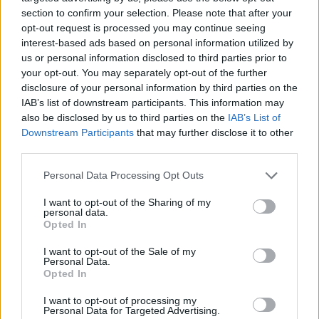
section to confirm your selection. Please note that after your
opt-out request is processed you may continue seeing
interest-based ads based on personal information utilized by
us or personal information disclosed to third parties prior to
your opt-out. You may separately opt-out of the further
disclosure of your personal information by third parties on the
IAB’s list of downstream participants. This information may
also be disclosed by us to third parties on the
IAB’s List of
Downstream Participants
that may further disclose it to other
third parties.
Please note that this website/app uses one or more Google
Personal Data Processing Opt Outs
services and may gather and store information including but
not limited to your visit or usage behaviour. You may click to
I want to opt-out of the Sharing of my
personal data.
grant or deny consent to Google and its third-party tags to
Opted In
use your data for below specified purposes in below Google
ΠΟΛΙΤΙΚΉ
consent section.
I want to opt-out of the Sale of my
Κοντογεώργης: Επιστρέφουμε αναλογικά και δίκαια το
Personal Data.
Opted In
μέρισμα ανάπτυξης
ΑΝΑΡΤΗΘΗΚΕ ΑΠΟ
ΕΛΕΑΝΑ ΖΑΜΠΑΡΑ
9 ΑΥΓΟΎΣΤΟΥ 2026
I want to opt-out of processing my
Personal Data for Targeted Advertising.