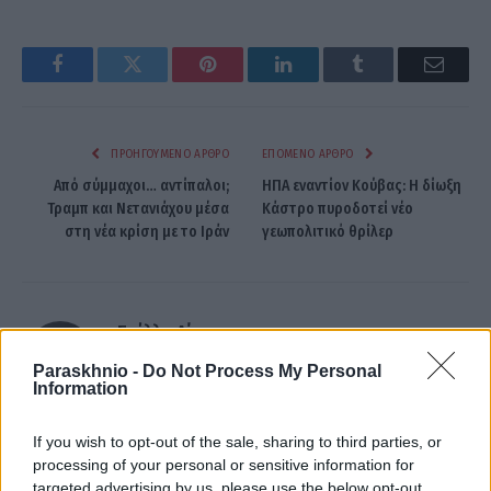
Facebook
Twitter
Pinterest
LinkedIn
Tumblr
Email
ΠΡΟΗΓΟΎΜΕΝΟ ΆΡΘΡΟ
ΕΠΌΜΕΝΟ ΆΡΘΡΟ
Από σύμμαχοι… αντίπαλοι;
ΗΠΑ εναντίον Κούβας: Η δίωξη
Τραμπ και Νετανιάχου μέσα
Κάστρο πυροδοτεί νέο
στη νέα κρίση με το Ιράν
γεωπολιτικό θρίλερ
Στέλλα Λίταινα
Paraskhnio -
Do Not Process My Personal
Information
If you wish to opt-out of the sale, sharing to third parties, or
processing of your personal or sensitive information for
ΣΧΕΤΙΚΑ
ΑΡΘΡΑ
targeted advertising by us, please use the below opt-out