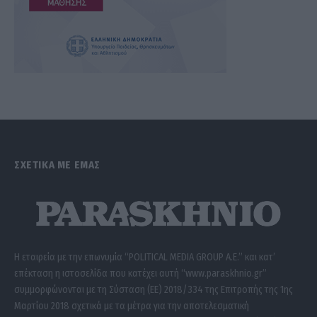
ΣΧΕΤΙΚΑ ΜΕ ΕΜΑΣ
Η εταιρεία με την επωνυμία “POLITICAL MEDIA GROUP A.E.” και κατ’
επέκταση η ιστοσελίδα που κατέχει αυτή “www.paraskhnio.gr”
συμμορφώνονται με τη Σύσταση (ΕΕ) 2018/334 της Επιτροπής της 1ης
Μαρτίου 2018 σχετικά με τα μέτρα για την αποτελεσματική