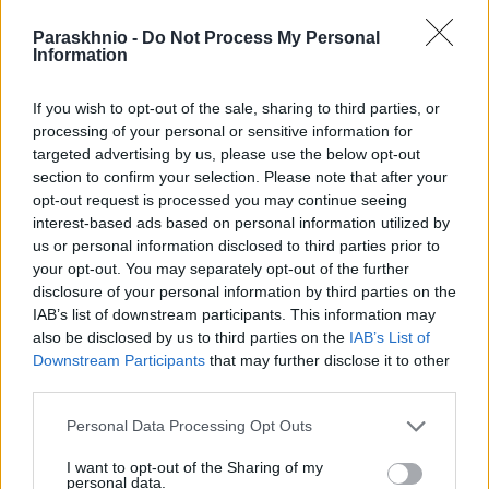
Paraskhnio -
Do Not Process My Personal
Information
If you wish to opt-out of the sale, sharing to third parties, or
processing of your personal or sensitive information for
targeted advertising by us, please use the below opt-out
section to confirm your selection. Please note that after your
opt-out request is processed you may continue seeing
interest-based ads based on personal information utilized by
us or personal information disclosed to third parties prior to
ΑΠΌΨΕΙΣ
your opt-out. You may separately opt-out of the further
Το δάσος δεν ζητά ήρωες αλλά πρόνοια
disclosure of your personal information by third parties on the
IAB’s list of downstream participants. This information may
ΑΝΑΡΤΗΘΗΚΕ ΑΠΟ
NEWSROOM
6 ΑΥΓΟΎΣΤΟΥ 2026
also be disclosed by us to third parties on the
IAB’s List of
Downstream Participants
that may further disclose it to other
third parties.
Please note that this website/app uses one or more Google
Personal Data Processing Opt Outs
services and may gather and store information including but
not limited to your visit or usage behaviour. You may click to
I want to opt-out of the Sharing of my
personal data.