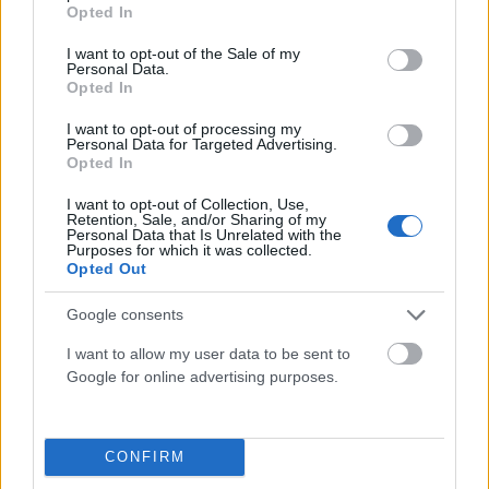
grant or deny consent to Google and its third-party tags to
Opted In
use your data for below specified purposes in below Google
consent section.
I want to opt-out of the Sale of my
Personal Data.
Opted In
I want to opt-out of processing my
Personal Data for Targeted Advertising.
Opted In
ΑΠΌΨΕΙΣ
Σημαντικός ο χρόνος μεταξύ εξαγγελιών στην ΔΕΘ και
I want to opt-out of Collection, Use,
εκλογών
Retention, Sale, and/or Sharing of my
Personal Data that Is Unrelated with the
Purposes for which it was collected.
ΑΝΑΡΤΗΘΗΚΕ ΑΠΟ
NEWSROOM
4 ΑΥΓΟΎΣΤΟΥ 2026
Opted Out
Google consents
I want to allow my user data to be sent to
Google for online advertising purposes.
CONFIRM