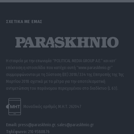
ΣΧΕΤΙΚΑ ΜΕ ΕΜΑΣ
Η εταιρεία με την επωνυμία “POLITICAL MEDIA GROUP A.E.” και κατ’
επέκταση η ιστοσελίδα που κατέχει αυτή “www.paraskhnio.gr”
συμμορφώνονται με τη Σύσταση (ΕΕ) 2018/334 της Επιτροπής της 1ης
Μαρτίου 2018 σχετικά με τα μέτρα για την αποτελεσματική
αντιμετώπιση του παράνομου περιεχομένου στο διαδίκτυο (L 63).
Μοναδικός αριθμός Μ.Η.Τ. 262047
Email:
press@paraskhnio.gr
,
sales@paraskhnio.gr
Τηλέφωνο:
210 9580876