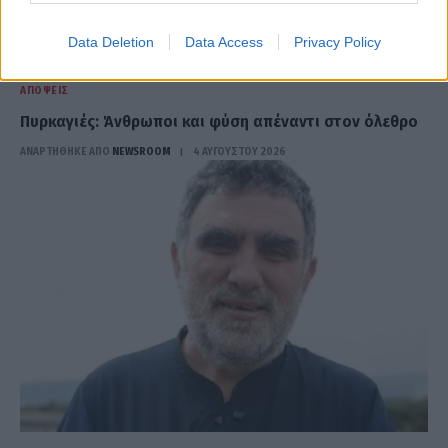
Data Deletion
Data Access
Privacy Policy
ΑΠΌΨΕΙΣ
Πυρκαγιές: Άνθρωποι και φύση απέναντι στον όλεθρο
ΑΝΑΡΤΗΘΗΚΕ ΑΠΟ
NEWSROOM
4 ΑΥΓΟΎΣΤΟΥ 2026