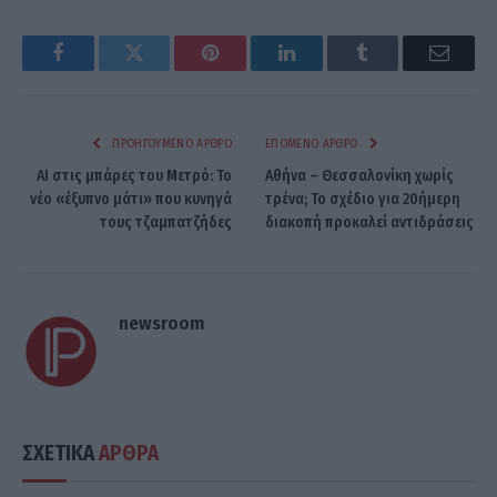
Facebook
Twitter
Pinterest
LinkedIn
Tumblr
Email
ΠΡΟΗΓΟΎΜΕΝΟ ΆΡΘΡΟ
ΕΠΌΜΕΝΟ ΆΡΘΡΟ
AI στις μπάρες του Μετρό: Το
Αθήνα – Θεσσαλονίκη χωρίς
νέο «έξυπνο μάτι» που κυνηγά
τρένα; Το σχέδιο για 20ήμερη
τους τζαμπατζήδες
διακοπή προκαλεί αντιδράσεις
newsroom
ΣΧΕΤΙΚΑ
ΑΡΘΡΑ