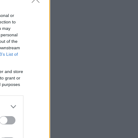
sonal or
ection to
ou may
 personal
out of the
 downstream
B’s List of
er and store
to grant or
ed purposes