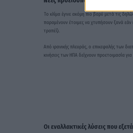
Νέες προειδοποιήσεις από Τραμ
Το κλίμα έγινε ακόμη πιο βαρύ μετά τις δηλ
παραμένουν έτοιμες να χτυπήσουν ξανά εάν 
τραπέζι.
Από ιρανικής πλευράς, ο επικεφαλής των δ
κινήσεις των ΗΠΑ δείχνουν προετοιμασία για 
Οι εναλλακτικές λύσεις που εξετ