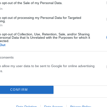
o opt-out of the Sale of my Personal Data.
ια νέα χτυπήματα
In
γώσει, η κατάσταση παραμένει εξαιρετικά τεταμένη.
to opt-out of processing my Personal Data for Targeted
ing.
In
ινές επιθέσεις στα τέλη Φεβρουαρίου και τα αντίποινα
o opt-out of Collection, Use, Retention, Sale, and/or Sharing
ν αμερικανικές στρατιωτικές βάσεις.
ersonal Data that Is Unrelated with the Purposes for which it
lected.
Out
ς επαφές, με το Πακιστάν να αναλαμβάνει ρόλο
ν έχει υπάρξει.
consents
o allow my user data to be sent to Google for online advertising
έγχει τα Στενά του Ορμούζ, ενώ οι ΗΠΑ έχουν προχωρήσει σε
s.
ς τεράστια πίεση στην παγκόσμια αγορά ενέργειας.
ς, υπάρχει έντονη ανησυχία ότι η παρούσα παύση των
CONFIRM
σωρινό ελιγμό πριν από νέο κύμα αεροπορικών επιθέσεων.
Data Deletion
Data Access
Privacy Policy