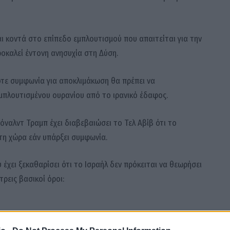
ι κοντά στο επίπεδο εμπλουτισμού που απαιτείται για την
οκαλεί έντονη ανησυχία στη Δύση.
ποτε συμφωνία για αποκλιμάκωση θα πρέπει να
μπλουτισμένου ουρανίου από το ιρανικό έδαφος.
όναλντ Τραμπ έχει διαβεβαιώσει το Τελ Αβίβ ότι το
στη χώρα εάν υπάρξει συμφωνία.
 έχει ξεκαθαρίσει ότι το Ισραήλ δεν πρόκειται να θεωρήσει
ρεις βασικοί όροι:
ε ένοπλες οργανώσεις,