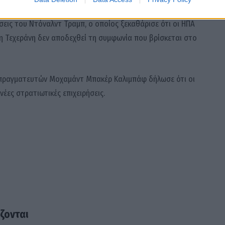
π
ώσεις του Ντόναλντ Τραμπ, ο οποίος ξεκαθάρισε ότι οι ΗΠΑ
η Τεχεράνη δεν αποδεχθεί τη συμφωνία που βρίσκεται στο
ιαπραγματευτών Μοχαμάντ Μπακέρ Καλιμπάφ δήλωσε ότι οι
νέες στρατιωτικές επιχειρήσεις.
άζονται