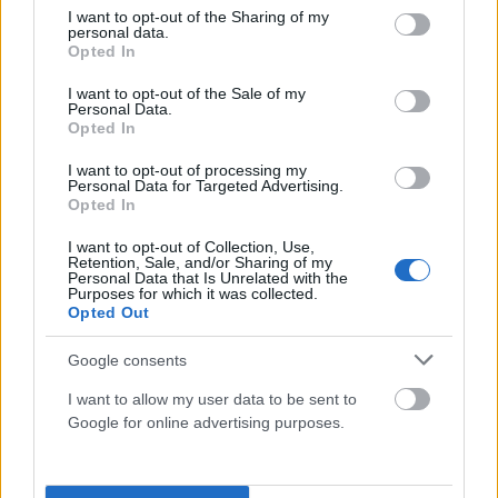
not limited to your visit or usage behaviour. You may click to
I want to opt-out of the Sharing of my
personal data.
grant or deny consent to Google and its third-party tags to
Opted In
use your data for below specified purposes in below Google
consent section.
I want to opt-out of the Sale of my
Personal Data.
Opted In
I want to opt-out of processing my
Personal Data for Targeted Advertising.
Opted In
ΕΛΛΆΔΑ
I want to opt-out of Collection, Use,
Retention, Sale, and/or Sharing of my
Νεκρή ανασύρθηκε από τη θάλασσα μια 74χρονη στην
Personal Data that Is Unrelated with the
παραλία της Σκάλας Κατερίνης
Purposes for which it was collected.
Opted Out
ΑΝΑΡΤΗΘΗΚΕ ΑΠΟ
ΕΛΕΑΝΑ ΖΑΜΠΑΡΑ
10 ΑΥΓΟΎΣΤΟΥ 2026
Google consents
I want to allow my user data to be sent to
Google for online advertising purposes.