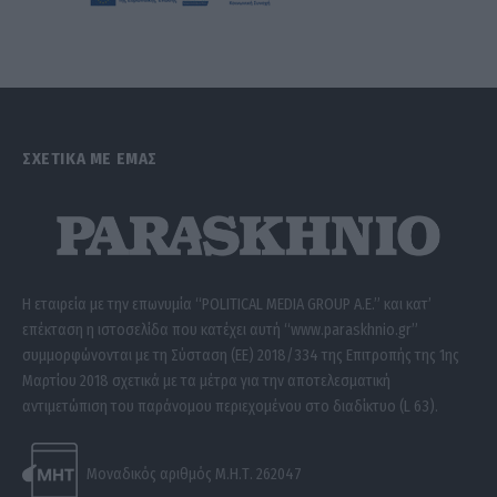
ΣΧΕΤΙΚΑ ΜΕ ΕΜΑΣ
Η εταιρεία με την επωνυμία “POLITICAL MEDIA GROUP A.E.” και κατ’
επέκταση η ιστοσελίδα που κατέχει αυτή “www.paraskhnio.gr”
συμμορφώνονται με τη Σύσταση (ΕΕ) 2018/334 της Επιτροπής της 1ης
Μαρτίου 2018 σχετικά με τα μέτρα για την αποτελεσματική
αντιμετώπιση του παράνομου περιεχομένου στο διαδίκτυο (L 63).
Μοναδικός αριθμός Μ.Η.Τ. 262047