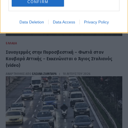
CONFIRM
Data Deletion
Data Access
Privacy Policy
ΕΛΛΆΔΑ
Συναγερμός στην Πυροσβεστική – Φωτιά στον
Κουβαρά Αττικής – Εκκενώνεται ο Άγιος Στυλιανός
(video)
ΑΝΑΡΤΗΘΗΚΕ ΑΠΟ
ΕΛΕΑΝΑ ΖΑΜΠΑΡΑ
10 ΑΥΓΟΎΣΤΟΥ 2026