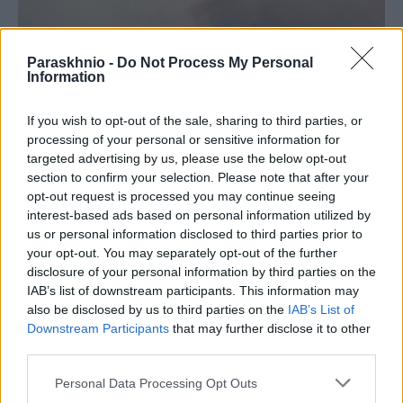
Paraskhnio -
Do Not Process My Personal
Information
If you wish to opt-out of the sale, sharing to third parties, or
processing of your personal or sensitive information for
targeted advertising by us, please use the below opt-out
section to confirm your selection. Please note that after your
opt-out request is processed you may continue seeing
interest-based ads based on personal information utilized by
us or personal information disclosed to third parties prior to
ΕΛΛΆΔΑ
your opt-out. You may separately opt-out of the further
Η ΠΟΓΕΔΥ απαντάει στις επικρίσεις για το Antinero –
disclosure of your personal information by third parties on the
«Η πρόληψη δεν καταργεί τον κίνδυνο πυρκαγιάς»
IAB’s list of downstream participants. This information may
also be disclosed by us to third parties on the
IAB’s List of
ΑΝΑΡΤΗΘΗΚΕ ΑΠΟ
ΕΛΕΑΝΑ ΖΑΜΠΑΡΑ
10 ΑΥΓΟΎΣΤΟΥ 2026
Downstream Participants
that may further disclose it to other
third parties.
Please note that this website/app uses one or more Google
Personal Data Processing Opt Outs
services and may gather and store information including but