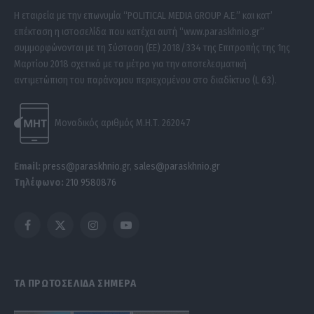
Η εταιρεία με την επωνυμία “POLITICAL MEDIA GROUP A.E.” και κατ’
επέκταση η ιστοσελίδα που κατέχει αυτή “www.paraskhnio.gr”
συμμορφώνονται με τη Σύσταση (ΕΕ) 2018/334 της Επιτροπής της 1ης
Μαρτίου 2018 σχετικά με τα μέτρα για την αποτελεσματική
αντιμετώπιση του παράνομου περιεχομένου στο διαδίκτυο (L 63).
Μοναδικός αριθμός Μ.Η.Τ. 262047
Email:
press@paraskhnio.gr
,
sales@paraskhnio.gr
Τηλέφωνο:
210 9580876
Facebook
X
Instagram
YouTube
(Twitter)
ΤΑ ΠΡΩΤΟΣΕΛΙΔΑ ΣΗΜΕΡΑ