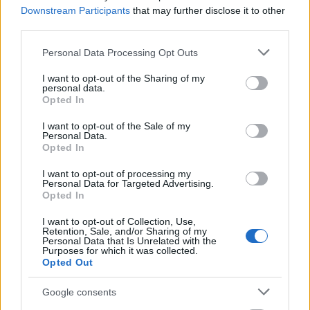
Downstream Participants
that may further disclose it to other
dkatsamadou
third parties.
Please note that this website/app uses one or more Google
Personal Data Processing Opt Outs
services and may gather and store information including but
not limited to your visit or usage behaviour. You may click to
I want to opt-out of the Sharing of my
personal data.
ΣΧΕΤΙΚΑ
ΑΡΘΡΑ
grant or deny consent to Google and its third-party tags to
Opted In
use your data for below specified purposes in below Google
consent section.
I want to opt-out of the Sale of my
Personal Data.
Opted In
I want to opt-out of processing my
Personal Data for Targeted Advertising.
Opted In
I want to opt-out of Collection, Use,
Retention, Sale, and/or Sharing of my
Personal Data that Is Unrelated with the
Purposes for which it was collected.
Opted Out
Google consents