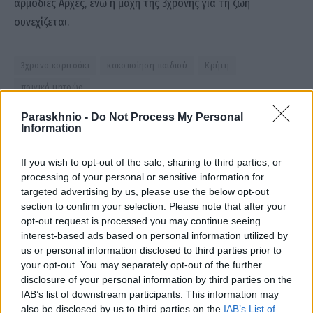
αρμόδιες Αρχές, ενώ η μάχη της 3χρονης για τη ζωή
συνεχίζεται.
3χρονο κοριτσάκι
κακοποίηση παιδιού
Κρήτη
ποινικό μητρώο
Paraskhnio -
Do Not Process My Personal
Information
Facebook
Twitter
Pinterest
LinkedIn
Tumblr
Email
If you wish to opt-out of the sale, sharing to third parties, or
processing of your personal or sensitive information for
targeted advertising by us, please use the below opt-out
ΠΡΟΗΓΟΎΜΕΝΟ ΆΡΘΡΟ
ΕΠΌΜΕΝΟ ΆΡΘΡΟ
section to confirm your selection. Please note that after your
«Μπλόκο» του Ελεγκτικού
«Ελληνική Αριστερή
opt-out request is processed you may continue seeing
Συνεδρίου σε αγορά 25
Συμπαράταξη» το νέο κόμμα
interest-based ads based on personal information utilized by
πυροσβεστικών Air Tractor
Τσίπρα (Video)
us or personal information disclosed to third parties prior to
ύψους 155 εκατ. ευρώ
your opt-out. You may separately opt-out of the further
disclosure of your personal information by third parties on the
IAB’s list of downstream participants. This information may
also be disclosed by us to third parties on the
IAB’s List of