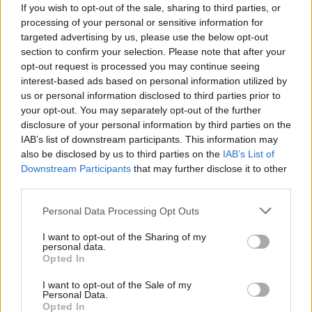
If you wish to opt-out of the sale, sharing to third parties, or
γεώτρησης στο Ιόνιο.
processing of your personal or sensitive information for
targeted advertising by us, please use the below opt-out
section to confirm your selection. Please note that after your
Chevron
HELLENiQ ENERGY
Σταύρος Παπασταύρου
opt-out request is processed you may continue seeing
interest-based ads based on personal information utilized by
υδρογονάνθρακες
us or personal information disclosed to third parties prior to
your opt-out. You may separately opt-out of the further
disclosure of your personal information by third parties on the
IAB’s list of downstream participants. This information may
Facebook
Twitter
Pinterest
LinkedIn
Tumblr
Email
also be disclosed by us to third parties on the
IAB’s List of
Downstream Participants
that may further disclose it to other
third parties.
ΠΡΟΗΓΟΎΜΕΝΟ ΆΡΘΡΟ
ΕΠΌΜΕΝΟ ΆΡΘΡΟ
Please note that this website/app uses one or more Google
Personal Data Processing Opt Outs
Σκηνές τρόμου στην Ελβετία:
Blue Moon alert: Τα 3 ζώδια
services and may gather and store information including but
Επίθεση με μαχαίρι σε
που μπαίνουν σε νέα εποχή
not limited to your visit or usage behaviour. You may click to
I want to opt-out of the Sharing of my
σιδηροδρομικό σταθμό –
personal data.
grant or deny consent to Google and its third-party tags to
Opted In
«Αλλάχου Άκμπαρ» φώναζε ο
use your data for below specified purposes in below Google
δράστης
consent section.
I want to opt-out of the Sale of my
Personal Data.
Opted In