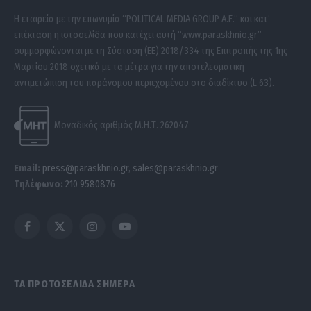
Η εταιρεία με την επωνυμία “POLITICAL MEDIA GROUP A.E.” και κατ’
επέκταση η ιστοσελίδα που κατέχει αυτή “www.paraskhnio.gr”
συμμορφώνονται με τη Σύσταση (ΕΕ) 2018/334 της Επιτροπής της 1ης
Μαρτίου 2018 σχετικά με τα μέτρα για την αποτελεσματική
αντιμετώπιση του παράνομου περιεχομένου στο διαδίκτυο (L 63).
Μοναδικός αριθμός Μ.Η.Τ. 262047
Email:
press@paraskhnio.gr
,
sales@paraskhnio.gr
Τηλέφωνο:
210 9580876
Facebook
X
Instagram
YouTube
(Twitter)
ΤΑ ΠΡΩΤΟΣΕΛΙΔΑ ΣΗΜΕΡΑ