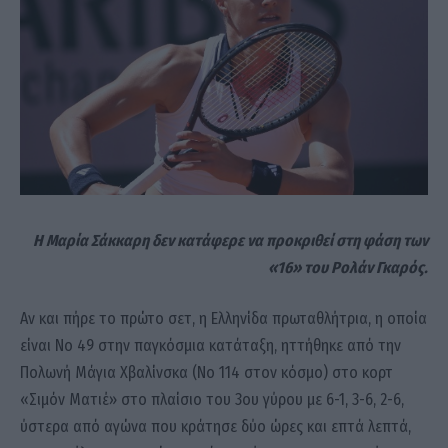
Η Μαρία Σάκκαρη δεν κατάφερε να προκριθεί στη φάση των
«16» του Ρολάν Γκαρός.
Αν και πήρε το πρώτο σετ, η Ελληνίδα πρωταθλήτρια, η οποία
είναι Νο 49 στην παγκόσμια κατάταξη, ηττήθηκε από την
Πολωνή Μάγια Χβαλίνσκα (Νο 114 στον κόσμο) στο κορτ
«Σιμόν Ματιέ» στο πλαίσιο του 3ου γύρου με 6-1, 3-6, 2-6,
ύστερα από αγώνα που κράτησε δύο ώρες και επτά λεπτά,