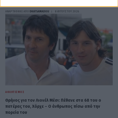
κάνουν τον γύρο του διαδικτύου
ΑΝΑΡΤΗΘΗΚΕ ΑΠΟ
DKATSAMADOU
8 ΑΥΓΟΎΣΤΟΥ 2026
ΑΘΛΗΤΙΣΜΌΣ
Θρήνος για τον Λιονέλ Μέσι: Πέθανε στα 68 του ο
πατέρας του, Χόρχε – Ο άνθρωπος πίσω από την
πορεία του