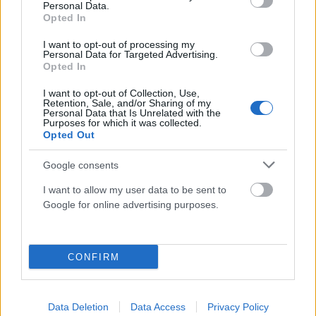
Personal Data.
Παγκόσμιο Κ20: Η Ρούσσου το ασημένιο μετάλλιο στα
Opted In
800 μέτρα
I want to opt-out of processing my
Personal Data for Targeted Advertising.
ΑΝΑΡΤΗΘΗΚΕ ΑΠΟ
ΕΛΕΑΝΑ ΖΑΜΠΑΡΑ
9 ΑΥΓΟΎΣΤΟΥ 2026
Opted In
I want to opt-out of Collection, Use,
Retention, Sale, and/or Sharing of my
Personal Data that Is Unrelated with the
Purposes for which it was collected.
Opted Out
Google consents
I want to allow my user data to be sent to
Google for online advertising purposes.
CONFIRM
ΑΘΛΗΤΙΣΜΌΣ
Μοχάμεντ Σαλάχ: Το «χρυσό» συμβόλαιο των €17 εκατ.
Data Deletion
Data Access
Privacy Policy
στην Τραμπζονσπόρ και οι απίστευτες παροχές που