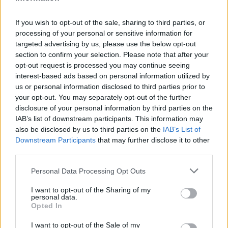
ΑΘΛΗΤΙΣΜΌΣ
If you wish to opt-out of the sale, sharing to third parties, or
Παγκόσμιο Κ20: Πέμπτος ο Αλιβιζάτος στο ύψος,
processing of your personal or sensitive information for
ένατος ο Κουλούρης,11ος ο Κοσμόπουλος και 12ος ο
targeted advertising by us, please use the below opt-out
Μαγουλιώτης
section to confirm your selection. Please note that after your
opt-out request is processed you may continue seeing
ΑΝΑΡΤΗΘΗΚΕ ΑΠΟ
ΕΛΕΑΝΑ ΖΑΜΠΑΡΑ
9 ΑΥΓΟΎΣΤΟΥ 2026
interest-based ads based on personal information utilized by
us or personal information disclosed to third parties prior to
your opt-out. You may separately opt-out of the further
disclosure of your personal information by third parties on the
IAB’s list of downstream participants. This information may
also be disclosed by us to third parties on the
IAB’s List of
Downstream Participants
that may further disclose it to other
third parties.
Please note that this website/app uses one or more Google
Personal Data Processing Opt Outs
services and may gather and store information including but
not limited to your visit or usage behaviour. You may click to
I want to opt-out of the Sharing of my
personal data.
grant or deny consent to Google and its third-party tags to
Opted In
use your data for below specified purposes in below Google
consent section.
I want to opt-out of the Sale of my
ΑΘΛΗΤΙΣΜΌΣ