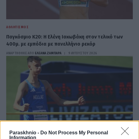
ΑΘΛΗΤΙΣΜΌΣ
Παγκόσμιο Κ20: Η Ελένη Ιακωβάκη στον τελικό των
400μ. με εμπόδια με πανελλήνιο ρεκόρ
ΑΝΑΡΤΗΘΗΚΕ ΑΠΟ
ΕΛΕΑΝΑ ΖΑΜΠΑΡΑ
9 ΑΥΓΟΎΣΤΟΥ 2026
Paraskhnio -
Do Not Process My Personal
Information