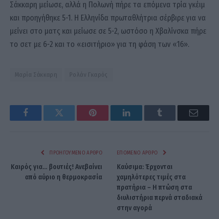
Σάκκαρη μείωσε, αλλά η Πολωνή πήρε τα επόμενα τρία γκέιμ
και προηγήθηκε 5-1. Η Ελληνίδα πρωταθλήτρια σέρβιρε για να
μείνει στο ματς και μείωσε σε 5-2, ωστόσο η Χβαλίνσκα πήρε
το σετ με 6-2 και το «εισιτήριο» για τη φάση των «16».
Μαρία Σάκκαρη
Ρολάν Γκαρός
Facebook
Twitter
Pinterest
LinkedIn
Tumblr
Email
ΠΡΟΗΓΟΎΜΕΝΟ ΆΡΘΡΟ
ΕΠΌΜΕΝΟ ΆΡΘΡΟ
Καιρός για… βουτιές! Ανεβαίνει
Καύσιμα: Έρχονται
από αύριο η θερμοκρασία
χαμηλότερες τιμές στα
πρατήρια – Η πτώση στα
διυλιστήρια περνά σταδιακά
στην αγορά