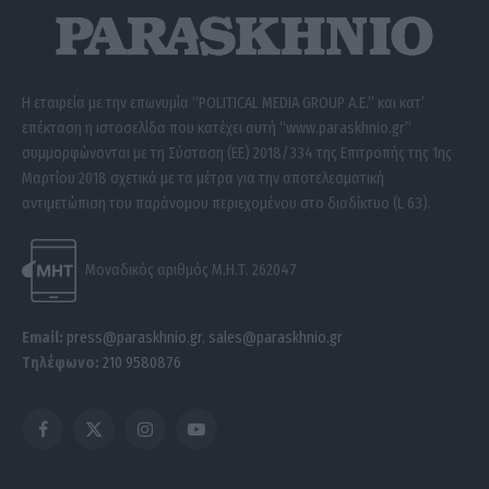
Η εταιρεία με την επωνυμία “POLITICAL MEDIA GROUP A.E.” και κατ’
επέκταση η ιστοσελίδα που κατέχει αυτή “www.paraskhnio.gr”
συμμορφώνονται με τη Σύσταση (ΕΕ) 2018/334 της Επιτροπής της 1ης
Μαρτίου 2018 σχετικά με τα μέτρα για την αποτελεσματική
αντιμετώπιση του παράνομου περιεχομένου στο διαδίκτυο (L 63).
Μοναδικός αριθμός Μ.Η.Τ. 262047
Email:
press@paraskhnio.gr
,
sales@paraskhnio.gr
Τηλέφωνο:
210 9580876
Facebook
X
Instagram
YouTube
(Twitter)