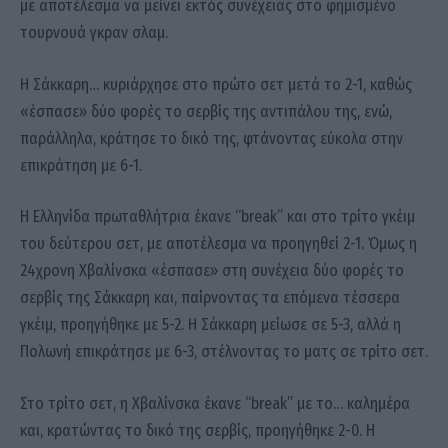
με αποτέλεσμα να μείνει εκτός συνέχειας στο φημισμένο
τουρνουά γκραν σλαμ.
Η Σάκκαρη… κυριάρχησε στο πρώτο σετ μετά το 2-1, καθώς
«έσπασε» δύο φορές το σερβίς της αντιπάλου της, ενώ,
παράλληλα, κράτησε το δικό της, φτάνοντας εύκολα στην
επικράτηση με 6-1.
Η Ελληνίδα πρωταθλήτρια έκανε “break” και στο τρίτο γκέιμ
του δεύτερου σετ, με αποτέλεσμα να προηγηθεί 2-1. Όμως η
24χρονη Χβαλίνσκα «έσπασε» στη συνέχεια δύο φορές το
σερβίς της Σάκκαρη και, παίρνοντας τα επόμενα τέσσερα
γκέιμ, προηγήθηκε με 5-2. Η Σάκκαρη μείωσε σε 5-3, αλλά η
Πολωνή επικράτησε με 6-3, στέλνοντας το ματς σε τρίτο σετ.
Στο τρίτο σετ, η Χβαλίνσκα έκανε “break” με το… καλημέρα
και, κρατώντας το δικό της σερβίς, προηγήθηκε 2-0. Η