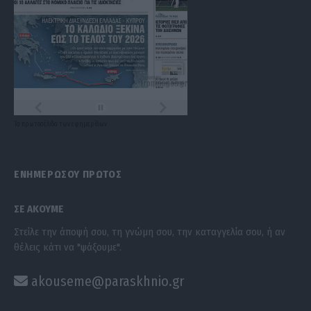
Τα
πρωτοσέλιδα
των
εφημερίδων
ΕΝΗΜΕΡΩΣΟΥ ΠΡΩΤΟΣ
ΣΕ ΑΚΟΥΜΕ
Στείλε την άποψή σου, τη γνώμη σου, την καταγγελία σου, ή αν
θέλεις κάτι να "ψάξουμε".
akouseme@paraskhnio.gr