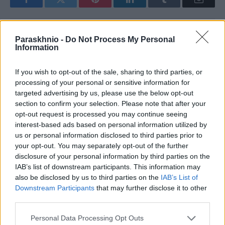
Facebook
Twitter
Pinterest
LinkedIn
Tumblr
Email
Paraskhnio -
Do Not Process My Personal
ΠΡΟΗΓΟΎΜΕΝΟ ΆΡΘΡΟ
ΕΠΌΜΕΝΟ ΆΡΘΡΟ
Information
Οι αστρολογικές προβλέψεις
Η θέση της Ελλάδας στον
για σήμερα Δευτέρα 1 Ιουνίου
ευρωπαϊκό χάρτη ενεργειακού
If you wish to opt-out of the sale, sharing to third parties, or
εφοδιασμού
processing of your personal or sensitive information for
targeted advertising by us, please use the below opt-out
section to confirm your selection. Please note that after your
opt-out request is processed you may continue seeing
ΕΛΕΑΝΑ ΖΑΜΠΑΡΑ
interest-based ads based on personal information utilized by
us or personal information disclosed to third parties prior to
your opt-out. You may separately opt-out of the further
disclosure of your personal information by third parties on the
IAB’s list of downstream participants. This information may
also be disclosed by us to third parties on the
IAB’s List of
ΣΧΕΤΙΚΑ
ΑΡΘΡΑ
Downstream Participants
that may further disclose it to other
third parties.
Please note that this website/app uses one or more Google
Personal Data Processing Opt Outs