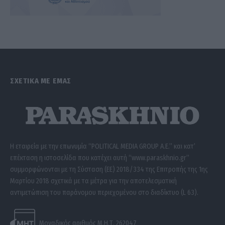
ΣΧΕΤΙΚΑ ΜΕ ΕΜΑΣ
Η εταιρεία με την επωνυμία “POLITICAL MEDIA GROUP A.E.” και κατ’
επέκταση η ιστοσελίδα που κατέχει αυτή “www.paraskhnio.gr”
συμμορφώνονται με τη Σύσταση (ΕΕ) 2018/334 της Επιτροπής της 1ης
Μαρτίου 2018 σχετικά με τα μέτρα για την αποτελεσματική
αντιμετώπιση του παράνομου περιεχομένου στο διαδίκτυο (L 63).
Μοναδικός αριθμός Μ.Η.Τ. 262047