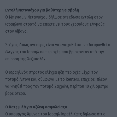
Εντολή Νετανιάχου για βαθύτερη εισβολή
Ο Μπενιαμίν Νετανιάχου δήλωσε ότι έδωσε εντολή στον
ισραηλινό στρατό να επεκτείνει τους χερσαίους ελιγμούς
στον Λίβανο.
Στόχος, όπως ανέφερε, είναι να ενισχυθεί και να διευρυνθεί ο
έλεγχος του Ισραήλ σε περιοχές που βρίσκονταν υπό την
επιρροή της Χεζμπολάχ.
Ο ισραηλινός στρατός ελέγχει ήδη περιοχές μέχρι τον
ποταμό Λιτάνι και, σύμφωνα με το Reuters, επιχειρεί πλέον
να κινηθεί προς τον ποταμό Ζαχράνι, περίπου 10 χιλιόμετρα
βορειότερα.
Ο Κατς μιλά για «ζώνη ασφαλείας»
Ο υπουργός Άμυνας του Ισραήλ Ισραέλ Κατς δήλωσε ότι οι