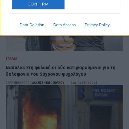
CONFIRM
Data Deletion
Data Access
Privacy Policy
ΕΛΛΆΔΑ
Ναύπλιο: Στη φυλακή οι δύο κατηγορούμενοι για τη
δολοφονία του 58χρονου ψυχολόγου
ΑΝΑΡΤΗΘΗΚΕ ΑΠΟ
ΆΛΚΗΣΤΗ ΓΑΤΟΠΟΎΛΟΥ
6 ΑΥΓΟΎΣΤΟΥ 2026