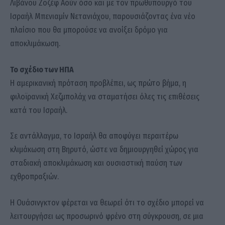
Λιβάνου Ζοζέφ Αούν όσο και με τον πρωθυπουργό του
Ισραήλ Μπενιαμίν Νετανιάχου, παρουσιάζοντας ένα νέο
πλαίσιο που θα μπορούσε να ανοίξει δρόμο για
αποκλιμάκωση.
Το σχέδιο των ΗΠΑ
Η αμερικανική πρόταση προβλέπει, ως πρώτο βήμα, η
φιλοϊρανική Χεζμπολάχ να σταματήσει όλες τις επιθέσεις
κατά του Ισραήλ.
Σε αντάλλαγμα, το Ισραήλ θα αποφύγει περαιτέρω
κλιμάκωση στη Βηρυτό, ώστε να δημιουργηθεί χώρος για
σταδιακή αποκλιμάκωση και ουσιαστική παύση των
εχθροπραξιών.
Η Ουάσινγκτον φέρεται να θεωρεί ότι το σχέδιο μπορεί να
λειτουργήσει ως προσωρινό φρένο στη σύγκρουση, σε μια