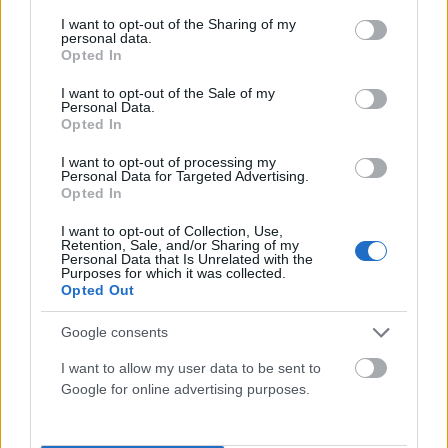
services and may gather and store information including but
not limited to your visit or usage behaviour. You may click to
I want to opt-out of the Sharing of my
personal data.
grant or deny consent to Google and its third-party tags to
Opted In
use your data for below specified purposes in below Google
consent section.
I want to opt-out of the Sale of my
Personal Data.
Opted In
I want to opt-out of processing my
Personal Data for Targeted Advertising.
Opted In
I want to opt-out of Collection, Use,
Retention, Sale, and/or Sharing of my
Personal Data that Is Unrelated with the
ΔΙΕΘΝΉ
Purposes for which it was collected.
Opted Out
Σύγκρουση τραμ στη Γερμανία: Τουλάχιστον 25
τραυματίες, σε κρίσιμη κατάσταση οι 3
Google consents
ΑΝΑΡΤΗΘΗΚΕ ΑΠΟ
ΆΛΚΗΣΤΗ ΓΑΤΟΠΟΎΛΟΥ
6 ΑΥΓΟΎΣΤΟΥ 2026
I want to allow my user data to be sent to
Google for online advertising purposes.