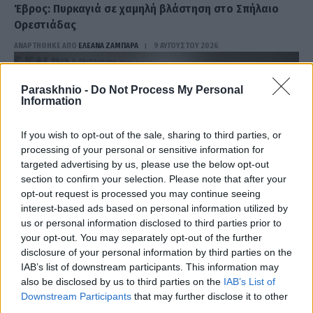
Έβρος: Πυρκαγιά σε χαμηλή βλάστηση στο Σπήλαιο
Ορεστιάδας
ΑΝΑΡΤΗΘΗΚΕ ΑΠΟ
ΕΛΕΑΝΑ ΖΑΜΠΑΡΑ
9 ΑΥΓΟΎΣΤΟΥ 2026
Paraskhnio -
Do Not Process My Personal
Information
If you wish to opt-out of the sale, sharing to third parties, or
processing of your personal or sensitive information for
targeted advertising by us, please use the below opt-out
section to confirm your selection. Please note that after your
opt-out request is processed you may continue seeing
interest-based ads based on personal information utilized by
us or personal information disclosed to third parties prior to
your opt-out. You may separately opt-out of the further
disclosure of your personal information by third parties on the
ΕΛΛΆΔΑ
IAB’s list of downstream participants. This information may
Έκτακτη σύσκεψη της Πολιτικής Προστασίας: Ποιες
also be disclosed by us to third parties on the
IAB’s List of
περιοχές είναι σε Red Code λόγω ισχυρών ανέμων
Downstream Participants
that may further disclose it to other
third parties.