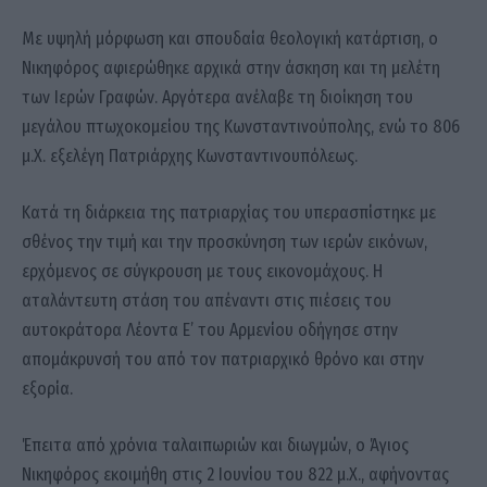
Με υψηλή μόρφωση και σπουδαία θεολογική κατάρτιση, ο
Νικηφόρος αφιερώθηκε αρχικά στην άσκηση και τη μελέτη
των Ιερών Γραφών. Αργότερα ανέλαβε τη διοίκηση του
μεγάλου πτωχοκομείου της Κωνσταντινούπολης, ενώ το 806
μ.Χ. εξελέγη Πατριάρχης Κωνσταντινουπόλεως.
Κατά τη διάρκεια της πατριαρχίας του υπερασπίστηκε με
σθένος την τιμή και την προσκύνηση των ιερών εικόνων,
ερχόμενος σε σύγκρουση με τους εικονομάχους. Η
αταλάντευτη στάση του απέναντι στις πιέσεις του
αυτοκράτορα Λέοντα Ε’ του Αρμενίου οδήγησε στην
απομάκρυνσή του από τον πατριαρχικό θρόνο και στην
εξορία.
Έπειτα από χρόνια ταλαιπωριών και διωγμών, ο Άγιος
Νικηφόρος εκοιμήθη στις 2 Ιουνίου του 822 μ.Χ., αφήνοντας