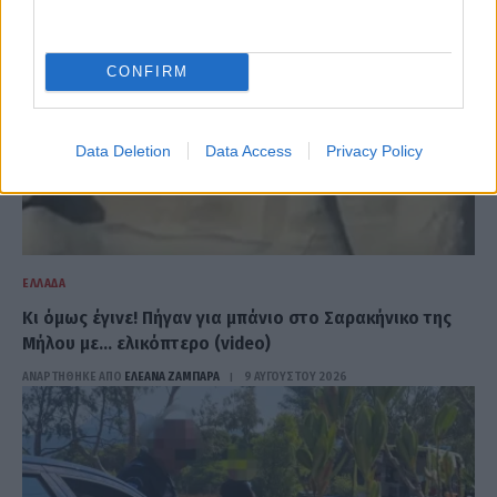
CONFIRM
Data Deletion
Data Access
Privacy Policy
ΕΛΛΆΔΑ
Kι όμως έγινε! Πήγαν για μπάνιο στο Σαρακήνικο της
Μήλου με… ελικόπτερο (video)
ΑΝΑΡΤΗΘΗΚΕ ΑΠΟ
ΕΛΕΑΝΑ ΖΑΜΠΑΡΑ
9 ΑΥΓΟΎΣΤΟΥ 2026