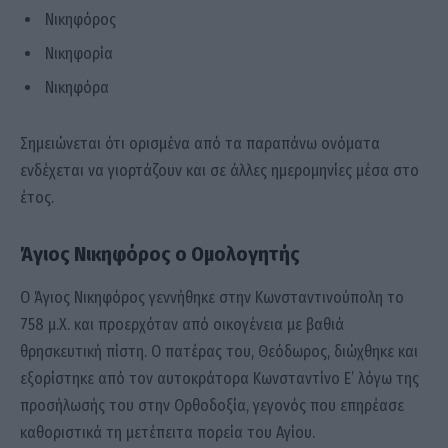
Νικηφόρος
Νικηφορία
Νικηφόρα
Σημειώνεται ότι ορισμένα από τα παραπάνω ονόματα
ενδέχεται να γιορτάζουν και σε άλλες ημερομηνίες μέσα στο
έτος.
Άγιος Νικηφόρος ο Ομολογητής
Ο Άγιος Νικηφόρος γεννήθηκε στην Κωνσταντινούπολη το
758 μ.Χ. και προερχόταν από οικογένεια με βαθιά
θρησκευτική πίστη. Ο πατέρας του, Θεόδωρος, διώχθηκε και
εξορίστηκε από τον αυτοκράτορα Κωνσταντίνο Ε’ λόγω της
προσήλωσής του στην Ορθοδοξία, γεγονός που επηρέασε
καθοριστικά τη μετέπειτα πορεία του Αγίου.