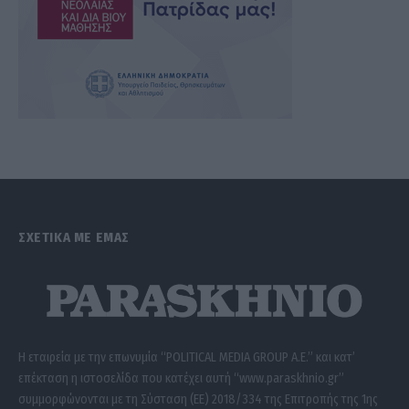
ΣΧΕΤΙΚΑ ΜΕ ΕΜΑΣ
Η εταιρεία με την επωνυμία “POLITICAL MEDIA GROUP A.E.” και κατ’
επέκταση η ιστοσελίδα που κατέχει αυτή “www.paraskhnio.gr”
συμμορφώνονται με τη Σύσταση (ΕΕ) 2018/334 της Επιτροπής της 1ης