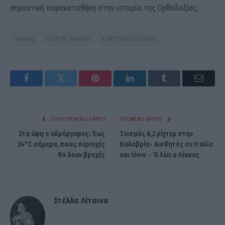
σημαντική παρακαταθήκη στην ιστορία της Ορθοδοξίας.
γιορτή
ΓΙΟΡΤΗ ΣΗΜΕΡΑ
ΕΟΡΤΟΛΟΓΙΟ 2026
Facebook
Twitter
Pinterest
LinkedIn
Tumblr
Email
ΠΡΟΗΓΟΎΜΕΝΟ ΆΡΘΡΟ
ΕΠΌΜΕΝΟ ΆΡΘΡΟ
Στα ύψη ο υδράργυρος: Έως
Σεισμός 6,2 ρίχτερ στην
34°C σήμερα, ποιες περιοχές
Καλαβρία- Αισθητός σε Ιταλία
θα δουν βροχές
και Ιόνιο – Τι λέει ο Λέκκας
Στέλλα Λίταινα