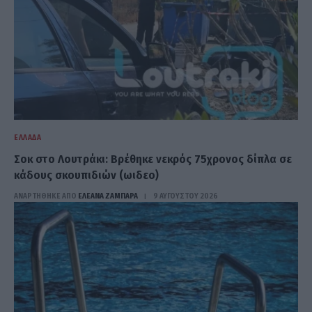
ΕΛΛΆΔΑ
Σοκ στο Λουτράκι: Βρέθηκε νεκρός 75χρονος δίπλα σε
κάδους σκουπιδιών (ωιδεο)
ΑΝΑΡΤΗΘΗΚΕ ΑΠΟ
ΕΛΕΑΝΑ ΖΑΜΠΑΡΑ
9 ΑΥΓΟΎΣΤΟΥ 2026