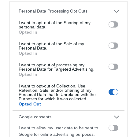
ΑΝΑΡΤΗΘΗΚΕ ΑΠΟ
ΕΛΕΑΝΑ ΖΑΜΠΑΡΑ
9 ΑΥΓΟΎΣΤΟΥ 2026
Please note that this website/app uses one or more Google
Personal Data Processing Opt Outs
services and may gather and store information including but
not limited to your visit or usage behaviour. You may click to
I want to opt-out of the Sharing of my
personal data.
grant or deny consent to Google and its third-party tags to
Opted In
use your data for below specified purposes in below Google
consent section.
I want to opt-out of the Sale of my
Personal Data.
Opted In
I want to opt-out of processing my
Personal Data for Targeted Advertising.
Opted In
I want to opt-out of Collection, Use,
Retention, Sale, and/or Sharing of my
Personal Data that Is Unrelated with the
ΕΛΛΆΔΑ
Purposes for which it was collected.
Opted Out
Κάρπαθος: Παλιά πυρομαχικά εντοπίστηκαν στο
Αρδάνι
Google consents
ΑΝΑΡΤΗΘΗΚΕ ΑΠΟ
ΕΛΕΑΝΑ ΖΑΜΠΑΡΑ
9 ΑΥΓΟΎΣΤΟΥ 2026
I want to allow my user data to be sent to
Google for online advertising purposes.