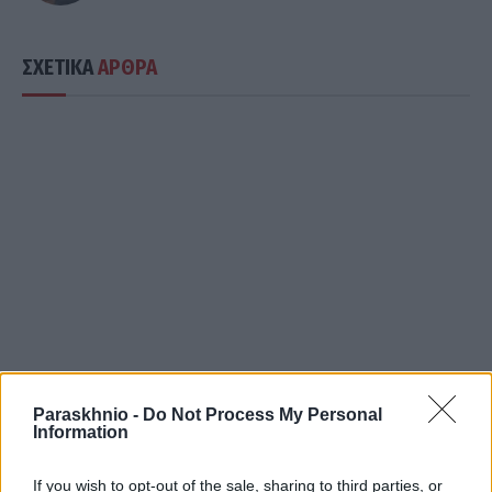
ΣΧΕΤΙΚΑ
ΑΡΘΡΑ
Paraskhnio -
Do Not Process My Personal
Information
ΔΙΕΘΝΉ
Η Τουρκία ζητά μορατόριουμ Ρωσίας–Ουκρανίας στις
If you wish to opt-out of the sale, sharing to third parties, or