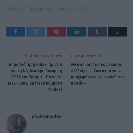
Γερμανία
Ντόρτμουντ
όμηροι
παιδι΄
Facebook
Twitter
Pinterest
LinkedIn
Tumblr
Email
ΠΡΟΗΓΟΎΜΕΝΟ ΆΡΘΡΟ
ΕΠΌΜΕΝΟ ΆΡΘΡΟ
Δημοσκόπηση Pulse: Πρωτιά
Αντόνιο Κόστα προς Σκόπια:
για τη ΝΔ, δεύτερη δύναμη η
«Αλλάξτε το Σύνταγμα για να
ΕΛΑΣ του Τσίπρα – Πίεση σε
προχωρήσει η ευρωπαϊκή σας
ΠΑΣΟΚ και μικρότερα κόμματα
πορεία»
(Video)
dkatsamadou