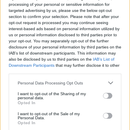
processing of your personal or sensitive information for
επιθέσεις κατά εμπορικών πλοίων στη Μαύρη
targeted advertising by us, please use the below opt-out
Θάλασσα
section to confirm your selection. Please note that after your
ΑΝΑΡΤΗΘΗΚΕ ΑΠΟ
DKATSAMADOU
9 ΑΥΓΟΎΣΤΟΥ 2026
opt-out request is processed you may continue seeing
interest-based ads based on personal information utilized by
us or personal information disclosed to third parties prior to
your opt-out. You may separately opt-out of the further
disclosure of your personal information by third parties on the
IAB’s list of downstream participants. This information may
also be disclosed by us to third parties on the
IAB’s List of
Downstream Participants
that may further disclose it to other
third parties.
Please note that this website/app uses one or more Google
Personal Data Processing Opt Outs
services and may gather and store information including but
not limited to your visit or usage behaviour. You may click to
I want to opt-out of the Sharing of my
personal data.
grant or deny consent to Google and its third-party tags to
Opted In
use your data for below specified purposes in below Google
ΑΣΤΥΝΟΜΙΚΆ
consent section.
I want to opt-out of the Sale of my
Αθηνών – Σουνίου: Ακόμη μία αναστροφή, ακόμη ένα
Personal Data.
Opted In
τροχαίο – Τραυματίες αστυνομικοί της ΔΙΑΣ (Video)