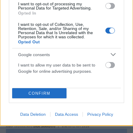
I want to opt-out of processing my
ΑΝΑΡΤΗΘΗΚΕ ΑΠΟ
DKATSAMADOU
8 ΑΥΓΟΎΣΤΟΥ 2026
Personal Data for Targeted Advertising.
Opted In
I want to opt-out of Collection, Use,
Retention, Sale, and/or Sharing of my
Personal Data that Is Unrelated with the
Purposes for which it was collected.
Opted Out
Google consents
I want to allow my user data to be sent to
Google for online advertising purposes.
CONFIRM
TIME OUT
Ελίζαμπεθ Ελέτσι: Πήρε την ευχή για τον γιο της στον
Άγιο Νεκτάριο – «Να είσαι πάντα γερός και
Data Deletion
Data Access
Privacy Policy
προστατευμένος»
ΑΝΑΡΤΗΘΗΚΕ ΑΠΟ
DKATSAMADOU
8 ΑΥΓΟΎΣΤΟΥ 2026