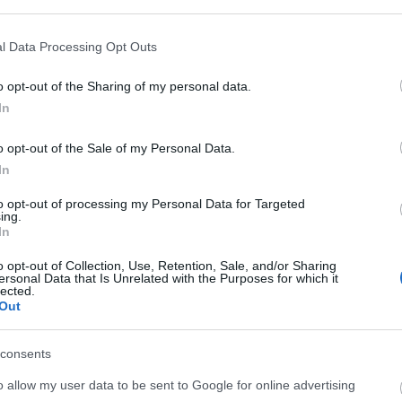
ν, καλούνται να μην το καταναλώσουν.
ogle consent section.
l Data Processing Opt Outs
o opt-out of the Sharing of my personal data.
In
Facebook
Twitter
Pinterest
LinkedIn
Tumblr
Email
o opt-out of the Sale of my Personal Data.
In
ΡΟ
ΕΠΌΜΕΝΟ ΆΡΘΡΟ
to opt-out of processing my Personal Data for Targeted
ing.
σε
Δολοφονία 27χρονου στον Άγιο Δημήτριο: Η
In
o)
εισαγγελέας ζητά διερεύνηση πιθανής
συνέργειας του φίλου του δράστη
o opt-out of Collection, Use, Retention, Sale, and/or Sharing
ersonal Data that Is Unrelated with the Purposes for which it
lected.
Out
consents
o allow my user data to be sent to Google for online advertising