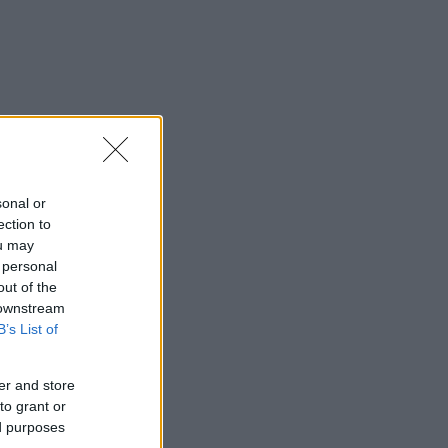
sonal or
ection to
ou may
 personal
out of the
 downstream
B’s List of
er and store
to grant or
ed purposes