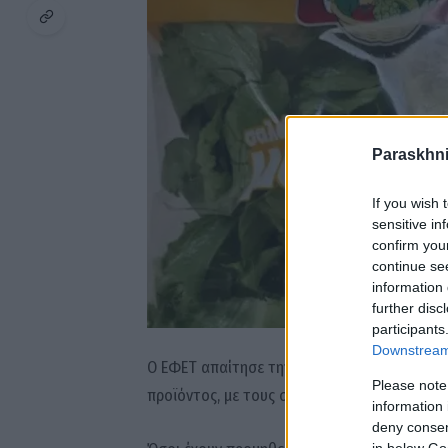
Paraskhni
If you wish 
sensitive in
confirm you
continue se
information 
further disc
participants
Downstream 
Ο ΕΦΕΤ απαίτησε την άμεση ανάκληση του συ
Please note
προϊόντος, με τους σχετικούσ ελέγχους να βρ
information 
deny consent