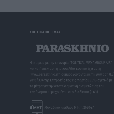
ΣΧΕΤΙΚΑ ΜΕ ΕΜΑΣ
Η εταιρεία με την επωνυμία “POLITICAL MEDIA GROUP A.E.”
και κατ’ επέκταση η ιστοσελίδα που κατέχει αυτή
“www.paraskhnio.gr” συμμορφώνονται με τη Σύσταση (ΕΕ
2018/334 της Επιτροπής της 1ης Μαρτίου 2018 σχετικά με
τα μέτρα για την αποτελεσματική αντιμετώπιση του
παράνομου περιεχομένου στο διαδίκτυο (L 63).
Μοναδικός αριθμός Μ.Η.Τ. 262047