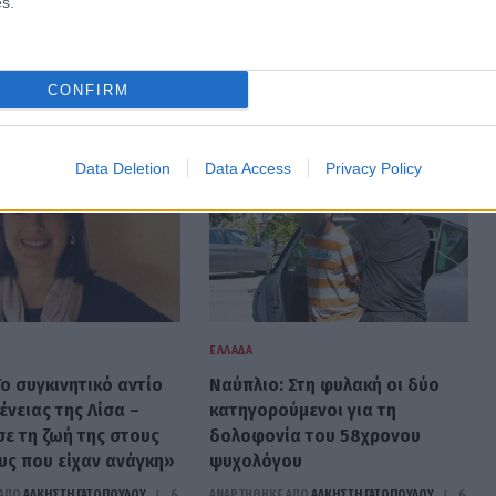
s.
CONFIRM
Data Deletion
Data Access
Privacy Policy
ΕΛΛΆΔΑ
ο συγκινητικό αντίο
Ναύπλιο: Στη φυλακή οι δύο
ένειας της Λίσα –
κατηγορούμενοι για τη
ε τη ζωή της στους
δολοφονία του 58χρονου
ς που είχαν ανάγκη»
ψυχολόγου
ΑΠΟ
ΆΛΚΗΣΤΗ ΓΑΤΟΠΟΎΛΟΥ
6
ΑΝΑΡΤΗΘΗΚΕ ΑΠΟ
ΆΛΚΗΣΤΗ ΓΑΤΟΠΟΎΛΟΥ
6