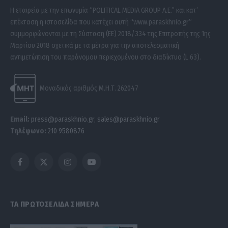
Η εταιρεία με την επωνυμία “POLITICAL MEDIA GROUP A.E.” και κατ’
επέκταση η ιστοσελίδα που κατέχει αυτή “www.paraskhnio.gr”
συμμορφώνονται με τη Σύσταση (ΕΕ) 2018/334 της Επιτροπής της 1ης
Μαρτίου 2018 σχετικά με τα μέτρα για την αποτελεσματική
αντιμετώπιση του παράνομου περιεχομένου στο διαδίκτυο (L 63).
Μοναδικός αριθμός Μ.Η.Τ. 262047
Email:
press@paraskhnio.gr
,
sales@paraskhnio.gr
Τηλέφωνο:
210 9580876
Facebook
X
Instagram
YouTube
(Twitter)
ΤΑ ΠΡΩΤΟΣΕΛΙΔΑ ΣΗΜΕΡΑ