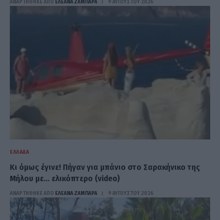
ΑΝΑΡΤΗΘΗΚΕ ΑΠΟ
ΕΛΕΑΝΑ ΖΑΜΠΑΡΑ
9 ΑΥΓΟΎΣΤΟΥ 2026
ΕΛΛΆΔΑ
Kι όμως έγινε! Πήγαν για μπάνιο στο Σαρακήνικο της
Μήλου με… ελικόπτερο (video)
ΑΝΑΡΤΗΘΗΚΕ ΑΠΟ
ΕΛΕΑΝΑ ΖΑΜΠΑΡΑ
9 ΑΥΓΟΎΣΤΟΥ 2026