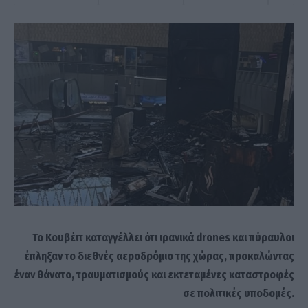
Το Κουβέιτ καταγγέλλει ότι ιρανικά drones και πύραυλοι
έπληξαν το διεθνές αεροδρόμιο της χώρας, προκαλώντας
έναν θάνατο, τραυματισμούς και εκτεταμένες καταστροφές
σε πολιτικές υποδομές.