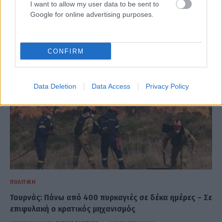
μία μεταβατική συμφωνία, δήλωσε ο Ιρανός υπουργός
I want to allow my user data to be sent to
Google for online advertising purposes.
των Εξωτερικών Αμπάς Αραγτσί
ΑΝΑΡΤΗΘΗΚΕ ΑΠΟ
ΕΛΕΑΝΑ ΖΑΜΠΑΡΑ
9 ΑΥΓΟΎΣΤΟΥ 2026
CONFIRM
Data Deletion
Data Access
Privacy Policy
ΠΟΛΙΤΙΚΉ
Τουρνάς: Πάνω από 400 πυρκαγιές σε δέκα ημέρες – Σε
επιφυλακή ο κρατικός μηχανισμός