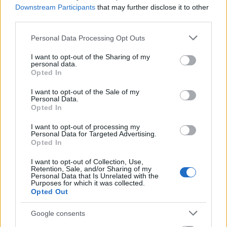
Downstream Participants
that may further disclose it to other
ΕΛΛΆΔΑ
third parties.
Έκτακτη σύσκεψη της Πολιτικής Προστασίας: Ποιες
περιοχές είναι σε Red Code λόγω ισχυρών ανέμων
Please note that this website/app uses one or more Google
Personal Data Processing Opt Outs
services and may gather and store information including but
ΑΝΑΡΤΗΘΗΚΕ ΑΠΟ
ΕΛΕΑΝΑ ΖΑΜΠΑΡΑ
9 ΑΥΓΟΎΣΤΟΥ 2026
not limited to your visit or usage behaviour. You may click to
I want to opt-out of the Sharing of my
personal data.
grant or deny consent to Google and its third-party tags to
Opted In
use your data for below specified purposes in below Google
consent section.
I want to opt-out of the Sale of my
Personal Data.
Opted In
I want to opt-out of processing my
Personal Data for Targeted Advertising.
Opted In
I want to opt-out of Collection, Use,
Retention, Sale, and/or Sharing of my
Personal Data that Is Unrelated with the
Purposes for which it was collected.
Opted Out
ΔΙΕΘΝΉ
Google consents
Συνομιλίες με τις ΗΠΑ δεν θα γίνουν, όσο παραβιάζεται