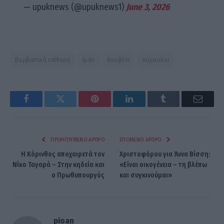
— upuknews (@upuknews1)
June 3, 2026
βομβιστική επίθεση
Ιράν
Κουβέιτ
πύραυλοι
Facebook
Twitter
Pinterest
LinkedIn
Tumblr
Email
ΠΡΟΗΓΟΎΜΕΝΟ ΆΡΘΡΟ
ΕΠΌΜΕΝΟ ΆΡΘΡΟ
Η Κόρινθος αποχαιρετά τον
Χριστοφόρου για Άννα Βίσση:
Νίκο Ταγαρά – Στην κηδεία και
«Είναι οικογένεια – τη βλέπω
ο Πρωθυπουργός
και συγκινούμαι»
pioan