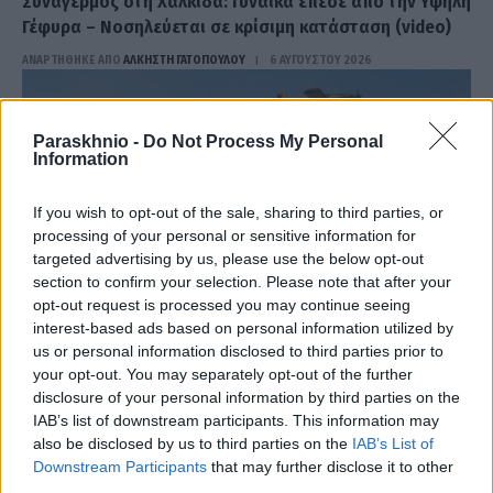
Συναγερμός στη Χαλκίδα: Γυναίκα έπεσε από την Υψηλή
Γέφυρα – Νοσηλεύεται σε κρίσιμη κατάσταση (video)
ΑΝΑΡΤΗΘΗΚΕ ΑΠΟ
ΆΛΚΗΣΤΗ ΓΑΤΟΠΟΎΛΟΥ
6 ΑΥΓΟΎΣΤΟΥ 2026
Paraskhnio -
Do Not Process My Personal
Information
If you wish to opt-out of the sale, sharing to third parties, or
processing of your personal or sensitive information for
targeted advertising by us, please use the below opt-out
section to confirm your selection. Please note that after your
opt-out request is processed you may continue seeing
interest-based ads based on personal information utilized by
us or personal information disclosed to third parties prior to
your opt-out. You may separately opt-out of the further
disclosure of your personal information by third parties on the
ΕΛΛΆΔΑ
IAB’s list of downstream participants. This information may
Φωτιά τώρα στην Κρήνη Φαρσάλων – Ήχησε το 112
also be disclosed by us to third parties on the
IAB’s List of
ΑΝΑΡΤΗΘΗΚΕ ΑΠΟ
ΆΛΚΗΣΤΗ ΓΑΤΟΠΟΎΛΟΥ
6 ΑΥΓΟΎΣΤΟΥ 2026
Downstream Participants
that may further disclose it to other
third parties.