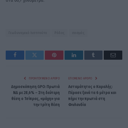
στα 60,7 χιλιόμετρα.
Γεωδυναμικό Ινστιτούτο
Ρόδος
σεισμός
Facebook
Twitter
Pinterest
LinkedIn
Tumblr
Email
ΠΡΟΗΓΟΎΜΕΝΟ ΆΡΘΡΟ
ΕΠΌΜΕΝΟ ΆΡΘΡΟ
Δημοσκόπηση GPO: Πρωτιά
Ασταμάτητος ο Καραλής:
ΝΔ με 28,6% – Στη δεύτερη
Πέρασε ξανά τα 6 μέτρα και
θέση ο Τσίπρας, «μάχη» για
πήρε την πρωτιά στη
την τρίτη θέση
Φινλανδία