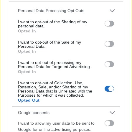
Please note that this website/app uses one or more Google
Personal Data Processing Opt Outs
services and may gather and store information including but
not limited to your visit or usage behaviour. You may click to
I want to opt-out of the Sharing of my
personal data.
grant or deny consent to Google and its third-party tags to
Opted In
use your data for below specified purposes in below Google
consent section.
I want to opt-out of the Sale of my
Personal Data.
Opted In
I want to opt-out of processing my
Personal Data for Targeted Advertising.
Opted In
I want to opt-out of Collection, Use,
ΕΛΛΆΔΑ
Retention, Sale, and/or Sharing of my
Πυρκαγιά τώρα στην Αγία Μαρίνα Ηλείας
Personal Data that Is Unrelated with the
Purposes for which it was collected.
Opted Out
ΑΝΑΡΤΗΘΗΚΕ ΑΠΟ
ΆΛΚΗΣΤΗ ΓΑΤΟΠΟΎΛΟΥ
6 ΑΥΓΟΎΣΤΟΥ 2026
Google consents
I want to allow my user data to be sent to
Google for online advertising purposes.