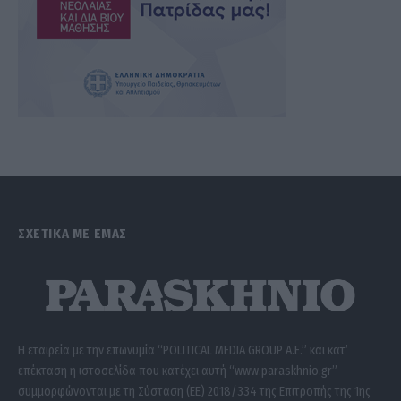
ΣΧΕΤΙΚΑ ΜΕ ΕΜΑΣ
Η εταιρεία με την επωνυμία “POLITICAL MEDIA GROUP A.E.” και κατ’
επέκταση η ιστοσελίδα που κατέχει αυτή “www.paraskhnio.gr”
συμμορφώνονται με τη Σύσταση (ΕΕ) 2018/334 της Επιτροπής της 1ης