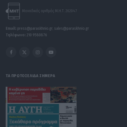
Μοναδικός αριθμός Μ.Η.Τ. 262047
Email:
press@paraskhnio.gr
,
sales@paraskhnio.gr
Τηλέφωνο:
210 9580876
Facebook
X
Instagram
YouTube
(Twitter)
ΤΑ ΠΡΩΤΟΣΕΛΙΔΑ ΣΗΜΕΡΑ