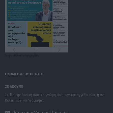
Τα
πρωτοσέλιδα
των
εφημερίδων
ΕΝΗΜΕΡΩΣΟΥ ΠΡΩΤΟΣ
ΣΕ ΑΚΟΥΜΕ
Στείλε την άποψή σου, τη γνώμη σου, την καταγγελία σου, ή αν
θέλεις κάτι να "ψάξουμε".
akouseme@paraskhnio.gr