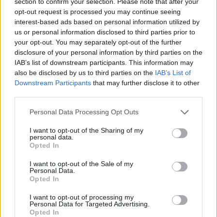
section to confirm your selection. Please note that after your
opt-out request is processed you may continue seeing
interest-based ads based on personal information utilized by
us or personal information disclosed to third parties prior to
Facebook
Twitter
Pinterest
LinkedIn
Tumblr
Email
your opt-out. You may separately opt-out of the further
disclosure of your personal information by third parties on the
IAB’s list of downstream participants. This information may
ΠΡΟΗΓΟΎΜΕΝΟ ΆΡΘΡΟ
ΕΠΌΜΕΝΟ ΆΡΘΡΟ
also be disclosed by us to third parties on the
IAB’s List of
Downstream Participants
that may further disclose it to other
Αγίες Μάρθα και Μαρία: Οι δύο
Στο μικροσκόπιο της Κομισιόν
third parties.
αδελφές που συνδέθηκαν με
1.236 φοροαπαλλαγές – Τι
ένα από τα μεγαλύτερα
εξετάζεται για καύσιμα,
Please note that this website/app uses one or more Google
Personal Data Processing Opt Outs
θαύματα του Χριστού
ακίνητα και οχήματα
services and may gather and store information including but
not limited to your visit or usage behaviour. You may click to
I want to opt-out of the Sharing of my
personal data.
grant or deny consent to Google and its third-party tags to
Opted In
use your data for below specified purposes in below Google
dkatsamadou
consent section.
I want to opt-out of the Sale of my
Personal Data.
Opted In
I want to opt-out of processing my
Personal Data for Targeted Advertising.
Opted In
ΣΧΕΤΙΚΑ
ΑΡΘΡΑ