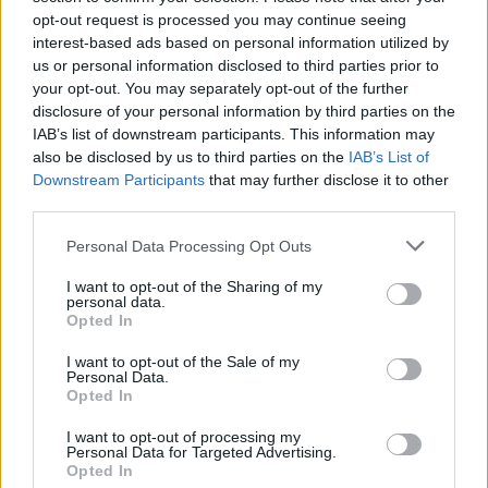
opt-out request is processed you may continue seeing
interest-based ads based on personal information utilized by
us or personal information disclosed to third parties prior to
Facebook
Twitter
Pinterest
LinkedIn
Tumblr
Email
your opt-out. You may separately opt-out of the further
disclosure of your personal information by third parties on the
IAB’s list of downstream participants. This information may
ΠΡΟΗΓΟΎΜΕΝΟ ΆΡΘΡΟ
ΕΠΌΜΕΝΟ ΆΡΘΡΟ
also be disclosed by us to third parties on the
IAB’s List of
Downstream Participants
that may further disclose it to other
Πανελλήνιες 2026: Αυτά είναι τα
Φυλακές Κορυδαλλού: Τέλος
third parties.
θέματα που έπεσαν σε
στη ζωή της έδωσε η σύζυγος-
Λατινικά, Χημεία και
ηθική αυτουργός της
Please note that this website/app uses one or more Google
Personal Data Processing Opt Outs
Πληροφορική
δολοφονίας του Πολωνού
services and may gather and store information including but
καθηγητή
not limited to your visit or usage behaviour. You may click to
I want to opt-out of the Sharing of my
personal data.
grant or deny consent to Google and its third-party tags to
Opted In
use your data for below specified purposes in below Google
consent section.
I want to opt-out of the Sale of my
newsroom
Personal Data.
Opted In
I want to opt-out of processing my
Personal Data for Targeted Advertising.
Opted In