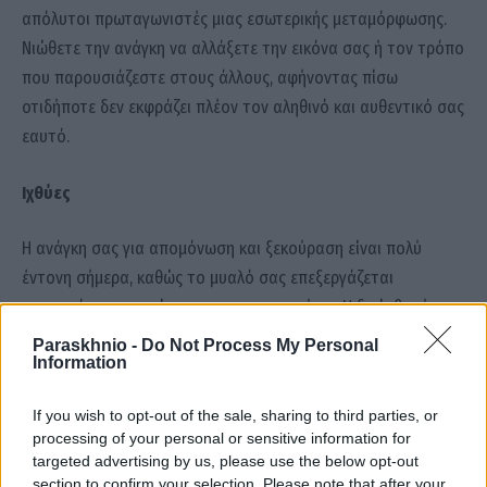
απόλυτοι πρωταγωνιστές μιας εσωτερικής μεταμόρφωσης.
Νιώθετε την ανάγκη να αλλάξετε την εικόνα σας ή τον τρόπο
που παρουσιάζεστε στους άλλους, αφήνοντας πίσω
οτιδήποτε δεν εκφράζει πλέον τον αληθινό και αυθεντικό σας
εαυτό.
Ιχθύες
Η ανάγκη σας για απομόνωση και ξεκούραση είναι πολύ
έντονη σήμερα, καθώς το μυαλό σας επεξεργάζεται
καταστάσεις που γίνονται στο παρασκήνιο. Η διαίσθησή σας
είναι αλάνθαστη και μπορεί να σας αποκαλύψει κρυφές
Paraskhnio -
Do Not Process My Personal
Information
πτυχές μιας υπόθεσης, βοηθώντας σας να θεραπεύσετε
παλιές συναισθηματικές πληγές.
If you wish to opt-out of the sale, sharing to third parties, or
processing of your personal or sensitive information for
targeted advertising by us, please use the below opt-out
Αλεξάνδρα Καρτά
αστρολογικές προβλέψεις
Ζώδια
section to confirm your selection. Please note that after your