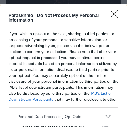
Paraskhnio -
Do Not Process My Personal
Information
If you wish to opt-out of the sale, sharing to third parties, or
processing of your personal or sensitive information for
targeted advertising by us, please use the below opt-out
section to confirm your selection. Please note that after your
opt-out request is processed you may continue seeing
interest-based ads based on personal information utilized by
us or personal information disclosed to third parties prior to
your opt-out. You may separately opt-out of the further
ΖΏΔΙΑ
disclosure of your personal information by third parties on the
IAB’s list of downstream participants. This information may
Τα 2 ζώδια που θα ζήσουν το πιο τυχερό
also be disclosed by us to third parties on the
IAB’s List of
Σαββατοκύριακο του Αυγούστου
Downstream Participants
that may further disclose it to other
ΑΝΑΡΤΗΘΗΚΕ ΑΠΟ
ΓΕΩΡΓΊΑ ΝΤΟΎΝΗ
1 ΑΥΓΟΎΣΤΟΥ 2026
third parties.
Please note that this website/app uses one or more Google
Personal Data Processing Opt Outs
services and may gather and store information including but