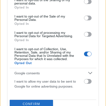
not limited to your visit or usage behaviour. You may click to
I want to opt-out of the Sharing of my
personal data.
grant or deny consent to Google and its third-party tags to
Opted In
use your data for below specified purposes in below Google
consent section.
I want to opt-out of the Sale of my
Personal Data.
Opted In
I want to opt-out of processing my
Personal Data for Targeted Advertising.
Opted In
I want to opt-out of Collection, Use,
Retention, Sale, and/or Sharing of my
ΖΏΔΙΑ
Personal Data that Is Unrelated with the
Purposes for which it was collected.
Τα 3 ζώδια που θα απογειωθούν το πρώτο 10ήμερο
Opted Out
του Αυγούστου
Google consents
ΑΝΑΡΤΗΘΗΚΕ ΑΠΟ
ΕΛΕΑΝΑ ΖΑΜΠΑΡΑ
25 ΙΟΥΛΊΟΥ 2026
I want to allow my user data to be sent to
Google for online advertising purposes.
CONFIRM