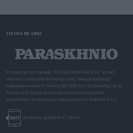
ΣΧΕΤΙΚΑ ΜΕ ΕΜΑΣ
Η εταιρεία με την επωνυμία “POLITICAL MEDIA GROUP A.E.” και κατ’
επέκταση η ιστοσελίδα που κατέχει αυτή “www.paraskhnio.gr”
συμμορφώνονται με τη Σύσταση (ΕΕ) 2018/334 της Επιτροπής της 1ης
Μαρτίου 2018 σχετικά με τα μέτρα για την αποτελεσματική
αντιμετώπιση του παράνομου περιεχομένου στο διαδίκτυο (L 63).
Μοναδικός αριθμός Μ.Η.Τ. 262047