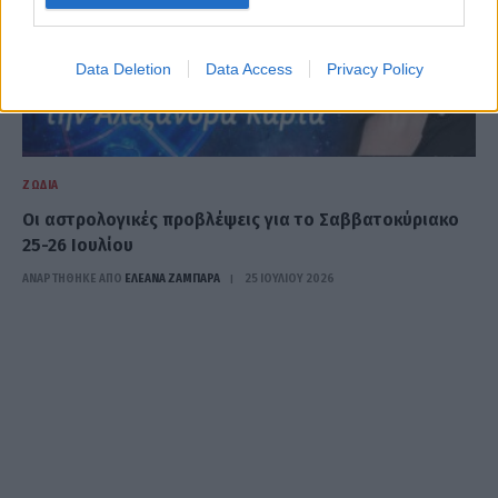
Data Deletion
Data Access
Privacy Policy
ΖΏΔΙΑ
Oι αστρολογικές προβλέψεις για το Σαββατοκύριακο
25-26 Ιουλίου
ΑΝΑΡΤΗΘΗΚΕ ΑΠΟ
ΕΛΕΑΝΑ ΖΑΜΠΑΡΑ
25 ΙΟΥΛΊΟΥ 2026