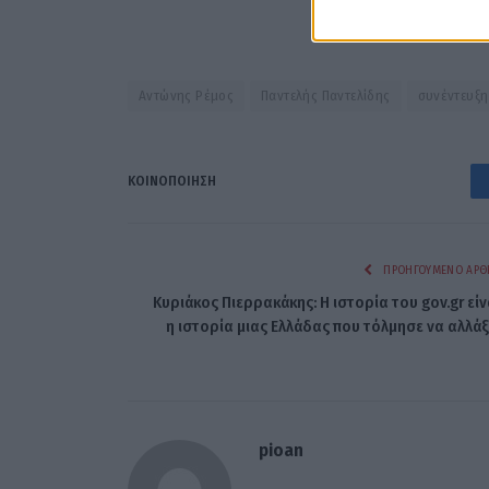
Αντώνης Ρέμος
Παντελής Παντελίδης
συνέντευξη
ΚΟΙΝΟΠΟΊΗΣΗ
ΠΡΟΗΓΟΎΜΕΝΟ ΆΡΘ
Κυριάκος Πιερρακάκης: Η ιστορία του gov.gr είν
η ιστορία μιας Ελλάδας που τόλμησε να αλλάξ
pioan