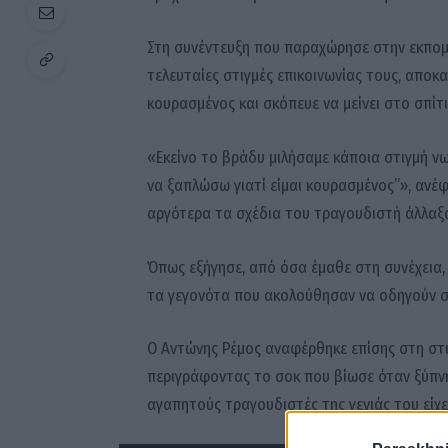
Στη συνέντευξη που παραχώρησε στην εκπο
τελευταίες στιγμές επικοινωνίας τους, αποκ
κουρασμένος και σκόπευε να μείνει στο σπίτι
«Εκείνο το βράδυ μιλήσαμε κάποια στιγμή ν
να ξαπλώσω γιατί είμαι κουρασμένος”», ανέ
αργότερα τα σχέδια του τραγουδιστή άλλαξα
Όπως εξήγησε, από όσα έμαθε στη συνέχεια, 
τα γεγονότα που ακολούθησαν να οδηγούν σ
Ο Αντώνης Ρέμος αναφέρθηκε επίσης στη στι
περιγράφοντας το σοκ που βίωσε όταν ξύπνη
αγαπητούς τραγουδιστές της γενιάς του είχε