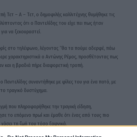
μπή
Τετ – Α – Τετ
, ο δημοφιλής καλλιτέχνης θυμήθηκε τις
αλύπτοντας ότι ο Παντελίδης του είχε πει πως ήταν
 για να ξεκουραστεί.
ωρίς στο τηλέφωνο, λέγοντας “θα τα πούμε αδερφέ, πάω
φερε χαρακτηριστικά ο Αντώνης Ρέμος, προσθέτοντας πως
ν και η βραδιά πήρε διαφορετική τροπή.
ο Παντελίδης συναντήθηκε με φίλες του για ένα ποτό, με
το τραγικό δυστύχημα.
γμή που πληροφορήθηκε την τραγική είδηση,
σε το επόμενο πρωί και έμαθε ότι ένας από τους πιο
 χάσει τη ζωή του τόσο ξαφνικά.