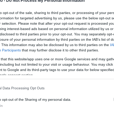
o -
Do Not Process My Personal Information
to opt-out of the sale, sharing to third parties, or processing of your per
formation for targeted advertising by us, please use the below opt-out s
r selection. Please note that after your opt-out request is processed y
eing interest-based ads based on personal information utilized by us or
disclosed to third parties prior to your opt-out. You may separately opt-
losure of your personal information by third parties on the IAB’s list of
. This information may also be disclosed by us to third parties on the
IA
Participants
that may further disclose it to other third parties.
 that this website/app uses one or more Google services and may gath
including but not limited to your visit or usage behaviour. You may click 
 to Google and its third-party tags to use your data for below specifi
ogle consent section.
l Data Processing Opt Outs
o opt-out of the Sharing of my personal data.
In
 να συγκινεί το κοινό και τον καλλιτεχνικό κόσμο, με τις