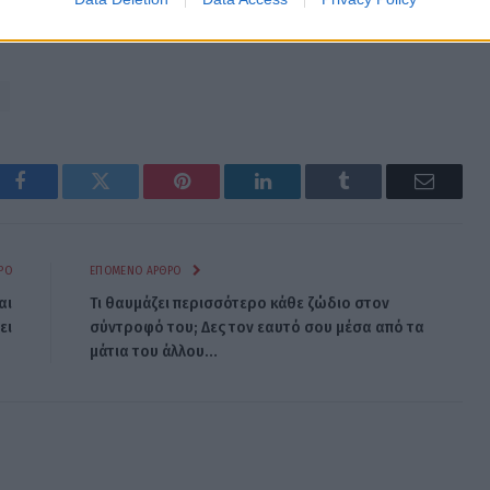
Facebook
Twitter
Pinterest
LinkedIn
Tumblr
Email
ΡΟ
ΕΠΌΜΕΝΟ ΆΡΘΡΟ
αι
Τι θαυμάζει περισσότερο κάθε ζώδιο στον
ει
σύντροφό του; Δες τον εαυτό σου μέσα από τα
μάτια του άλλου…