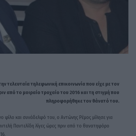
ην τελευταία τηλεφωνική επικοινωνία που είχε με τον
ριν από το μοιραίο τροχαίο του 2016 και τη στιγμή που
πληροφορήθηκε τον θάνατό του.
νο φίλο και συνάδελφό του, ο
Αντώνης Ρέμος
μίλησε για
ντελή Παντελίδη
λίγες ώρες πριν από το θανατηφόρο
16.