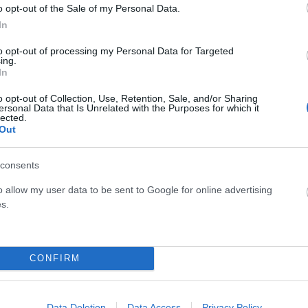
ωτίζουν άγνωστες πτυχές των τελευταίων ωρών της ζωής
o opt-out of the Sale of my Personal Data.
In
to opt-out of processing my Personal Data for Targeted
ο αυτοκίνητο με το οποίο συνέβη το δυστύχημα, το οποίο
ing.
In
ς εξήγησε στον Παντελή Παντελίδη: «
Το αυτοκίνητο αυτό
, μου το ζήτησε και εγώ επειδή σαν μικρός του αδερφός,
o opt-out of Collection, Use, Retention, Sale, and/or Sharing
ersonal Data that Is Unrelated with the Purposes for which it
τα, είπα “πάρτο” και ούτε λεφτά πήρα. Από εκεί και πέρα
lected.
Out
ήκε όλη η κοσμοθεωρία αυτή η τρελή που
ο αυτοκίνητό μου αναποδογυρισμένο και ότι υπήρχε
consents
φαντάσου ότι δεν είχαν πει ακόμη το όνομά του και
o allow my user data to be sent to Google for online advertising
α μου να δουν αν είμαι εγώ ή όχι
».
s.
Παντελίδης σκοτώθηκε σε τροχαίο που συνέβη στη
στα 32 του χρόνια. Στο Ι.Χ τύπου τζιπ όπου βρέθηκε
CONFIRM
η Μίνα Αρναούτη και η Φρόσω Κυριακού.
Data Deletion
Data Access
Privacy Policy