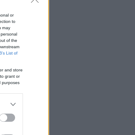
sonal or
ection to
ou may
 personal
out of the
 downstream
B’s List of
er and store
to grant or
ed purposes