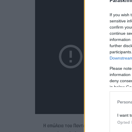
Paraskhni
If you wish 
sensitive in
confirm you
continue se
information 
further disc
participants
Downstream 
Please note
information 
deny consent
in below Go
Persona
I want t
Opted 
Η απώλεια του Παντελή Παντελίδη εξακολουθεί