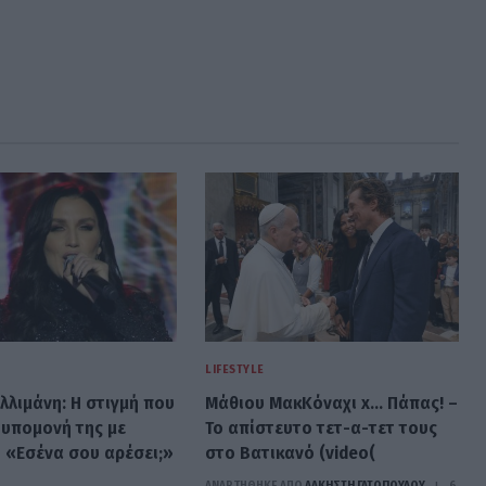
LIFESTYLE
λλιμάνη: Η στιγμή που
Μάθιου ΜακΚόναχι x… Πάπας! –
 υπομονή της με
Το απίστευτο τετ-α-τετ τους
 «Εσένα σου αρέσει;»
στο Βατικανό (video(
ΑΝΑΡΤΗΘΗΚΕ ΑΠΟ
ΆΛΚΗΣΤΗ ΓΑΤΟΠΟΎΛΟΥ
6