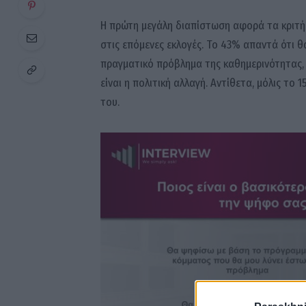
Η πρώτη μεγάλη διαπίστωση αφορά τα κριτήρ
στις επόμενες εκλογές. Το 43% απαντά ότι θ
πραγματικό πρόβλημα της καθημερινότητας, 
είναι η πολιτική αλλαγή. Αντίθετα, μόλις τ
του.