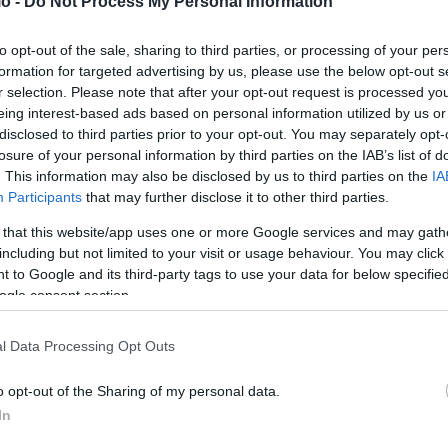
o -
Do Not Process My Personal Information
to opt-out of the sale, sharing to third parties, or processing of your per
formation for targeted advertising by us, please use the below opt-out s
r selection. Please note that after your opt-out request is processed y
eing interest-based ads based on personal information utilized by us or
disclosed to third parties prior to your opt-out. You may separately opt-
losure of your personal information by third parties on the IAB’s list of
. This information may also be disclosed by us to third parties on the
IA
Participants
that may further disclose it to other third parties.
 that this website/app uses one or more Google services and may gath
including but not limited to your visit or usage behaviour. You may click 
 to Google and its third-party tags to use your data for below specifi
ogle consent section.
νται περισσότερο απαιτητικοί, περισσότερο πραγματιστές
ν κομματικές παραδόσεις. Αναζητούν αποτελέσματα και όχι
l Data Processing Opt Outs
o opt-out of the Sharing of my personal data.
In
αι η πρώτη ουσιαστική πολιτική ανατροπή της έρευνας.