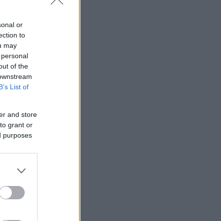
sonal or
ection to
ou may
 personal
out of the
 downstream
B’s List of
er and store
to grant or
ed purposes