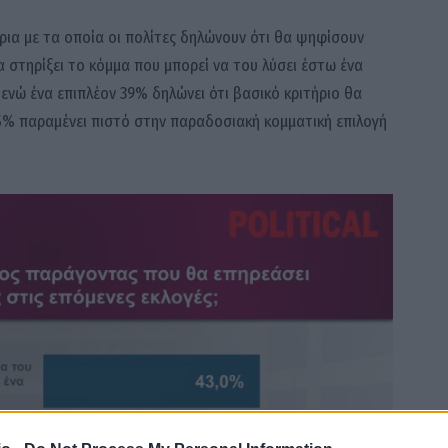
ια με τα οποία οι πολίτες δηλώνουν ότι θα ψηφίσουν
α στηρίξει το κόμμα που μπορεί να του λύσει έστω ένα
ενώ ένα επιπλέον 39% δηλώνει ότι βασικό κριτήριο θα
ο 15% παραμένει πιστό στην παραδοσιακή κομματική επιλογή