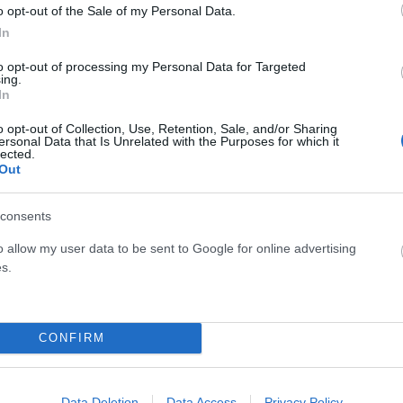
νίζεται να καταλαμβάνει τη δεύτερη θέση, ξεπερνώντας
o opt-out of the Sale of my Personal Data.
 στην εκτίμηση εκλογικού αποτελέσματος.
In
to opt-out of processing my Personal Data for Targeted
ντρώνει 28,3%, η ΕΛΑΣ του Αλέξη Τσίπρα 14,6% και το
ing.
In
ατος τα ποσοστά διαμορφώνονται στο 31,2%, 16% και
o opt-out of Collection, Use, Retention, Sale, and/or Sharing
ersonal Data that Is Unrelated with the Purposes for which it
lected.
Out
consents
o allow my user data to be sent to Google for online advertising
s.
CONFIRM
Data Deletion
Data Access
Privacy Policy