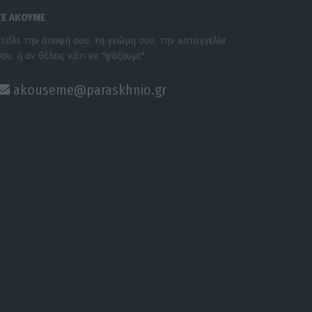
ΣΕ ΑΚΟΥΜΕ
Στείλε την άποψή σου, τη γνώμη σου, την καταγγελία
σου, ή αν θέλεις κάτι να "ψάξουμε".
akouseme@paraskhnio.gr