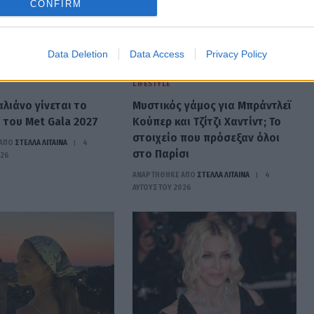
CONFIRM
Data Deletion
Data Access
Privacy Policy
LIFESTYLE
αλιάνο γίνεται το
Μυστικός γάμος για Μπράντλεϊ
του Met Gala 2027
Κούπερ και Τζίτζι Χαντίντ; Το
στοιχείο που πρόσεξαν όλοι
ΑΠΟ
ΣΤΈΛΛΑ ΛΊΤΑΙΝΑ
4
στο Παρίσι
026
ΑΝΑΡΤΗΘΗΚΕ ΑΠΟ
ΣΤΈΛΛΑ ΛΊΤΑΙΝΑ
4
ΑΥΓΟΎΣΤΟΥ 2026