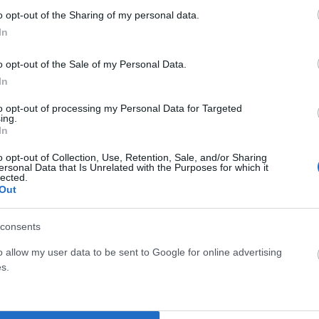
o opt-out of the Sharing of my personal data.
ΡΟ
ΕΠΌΜΕΝΟ ΆΡΘΡΟ
In
ν»
Σοκ στην Τσεχία: – Οι Αρχές εξετάζουν ακόμη και
με
το ενδεχόμενο να τάισε το νεκρό μωράκι στα
o opt-out of the Sale of my Personal Data.
κτ
σκυλιά
In
to opt-out of processing my Personal Data for Targeted
ing.
In
o opt-out of Collection, Use, Retention, Sale, and/or Sharing
ersonal Data that Is Unrelated with the Purposes for which it
lected.
Out
consents
o allow my user data to be sent to Google for online advertising
s.