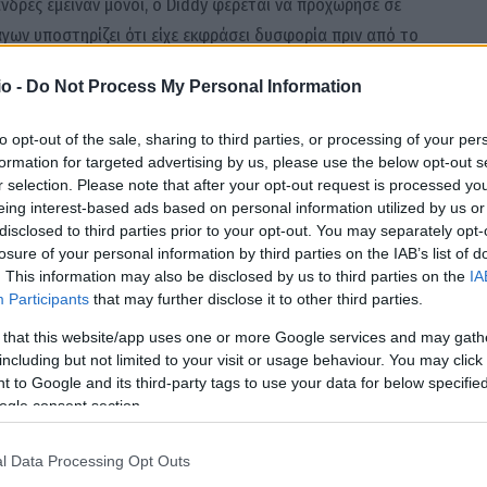
νδρες έμειναν μόνοι, ο Diddy φέρεται να προχώρησε σε
άγων υποστηρίζει ότι είχε εκφράσει δυσφορία πριν από το
o -
Do Not Process My Personal Information
dy του είπε ότι θα τον είχε υπόψη του για μελλοντικές
to opt-out of the sale, sharing to third parties, or processing of your per
 άνδρας αναφέρει ότι έφυγε από το πάρτι λίγο αργότερα,
formation for targeted advertising by us, please use the below opt-out s
r selection. Please note that after your opt-out request is processed y
eing interest-based ads based on personal information utilized by us or
disclosed to third parties prior to your opt-out. You may separately opt-
λλά και κατά ατζέντηδων που, όπως υποστηρίζει, είχαν
losure of your personal information by third parties on the IAB’s list of
ωση άγνωστου ύψους.
. This information may also be disclosed by us to third parties on the
IA
Participants
that may further disclose it to other third parties.
 that this website/app uses one or more Google services and may gath
including but not limited to your visit or usage behaviour. You may click 
 to Google and its third-party tags to use your data for below specifi
ogle consent section.
Facebook
Twitter
Pinterest
LinkedIn
Tumblr
Email
l Data Processing Opt Outs