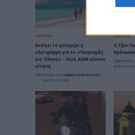
LIFESTYLE
LIFESTYLE
Ανοίγει το μεσημέρι η
Ο Τζον Γκ
πλατφόρμα για το «Τουρισμός
πρόσωπο 
για Όλους» – Ποια ΑΦΜ κάνουν
ΑΝΑΡΤΗΘΗΚΕ 
αίτηση
ΑΥΓΟΎΣΤΟΥ 2
ΑΝΑΡΤΗΘΗΚΕ ΑΠΟ
ΓΙΆΝΝΗΣ ΚΟΝΤΟΓΕΏΡΓΟΣ
5 ΑΥΓΟΎΣΤΟΥ 2026