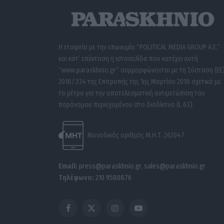
Η εταιρεία με την επωνυμία “POLITICAL MEDIA GROUP A.E.”
και κατ’ επέκταση η ιστοσελίδα που κατέχει αυτή
“www.paraskhnio.gr” συμμορφώνονται με τη Σύσταση (ΕΕ
2018/334 της Επιτροπής της 1ης Μαρτίου 2018 σχετικά με
τα μέτρα για την αποτελεσματική αντιμετώπιση του
παράνομου περιεχομένου στο διαδίκτυο (L 63).
Μοναδικός αριθμός Μ.Η.Τ. 262047
Email:
press@paraskhnio.gr
,
sales@paraskhnio.gr
Τηλέφωνο:
210 9580876
Facebook
X
Instagram
YouTube
(Twitter)