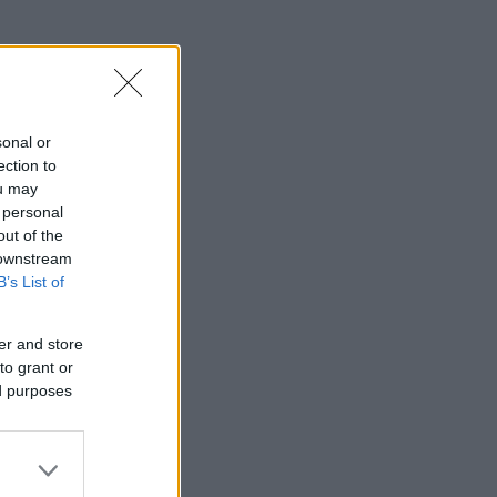
sonal or
ection to
ou may
 personal
out of the
 downstream
B’s List of
er and store
to grant or
ed purposes