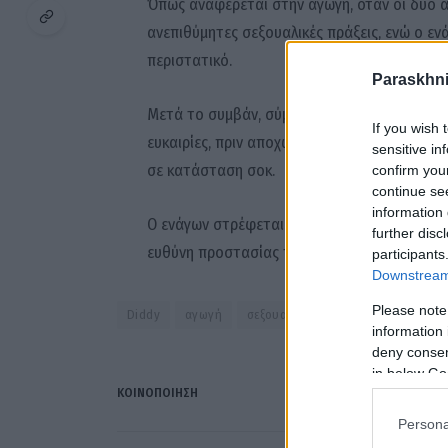
Όπως αναφέρεται στην αγωγή, όταν οι δύο ά
ανεπιθύμητες σεξουαλικές πράξεις, ενώ ο εν
περιστατικό.
Paraskhni
Μετά το συμβάν, σύμφωνα με τον άνδρα ο Did
If you wish 
ευκαιρίες, πριν αποχωρήσει από τον χώρο. Ο
sensitive in
σε κατάσταση σοκ.
confirm you
continue se
information 
Ο ενάγων στρέφεται νομικά κατά του Diddy α
further disc
ευθύνη προστασίας του, ζητώντας αποζημί
participants
Downstream 
Please note
Diddy
αγωγή
σεξουαλική κακοποίηση
information 
deny consent
in below Go
ΚΟΙΝΟΠΟΊΗΣΗ
Persona