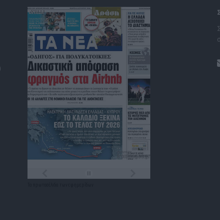
)
Τα
πρωτοσέλιδα
των
εφημερίδων