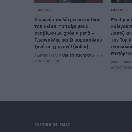
LIFESTYLE
LIFESTYLE
Η σκηνή που λάτρεψαν οι fans
Must για
του «Είσαι το ταίρι μου»
Χόλιγουντ
αναβίωσε 24 χρόνια μετά –
Λόπεζ και
Γεωργούλης και Σταυροπούλου
τον Τομ Χ
ξανά στη μηχανή! (video)
ανακαλύπ
Μεσόγειο
ΑΝΑΡΤΗΘΗΚΕ ΑΠΟ
ΆΛΚΗΣΤΗ ΓΑΤΟΠΟΎΛΟΥ
4
ΑΥΓΟΎΣΤΟΥ 2026
ΑΝΑΡΤΗΘΗΚΕ 
ΑΥΓΟΎΣΤΟΥ 2
ΣΧΕΤΙΚΑ ΜΕ ΕΜΑΣ