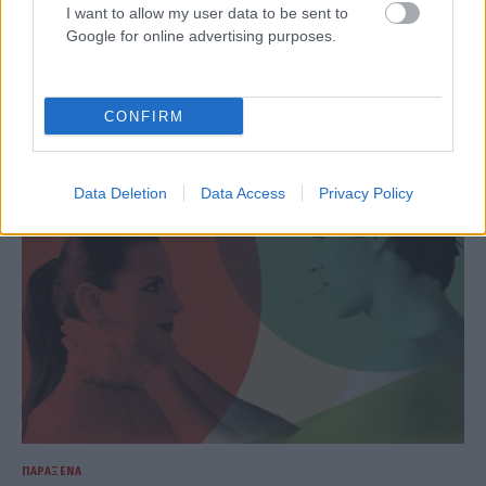
I want to allow my user data to be sent to
Google for online advertising purposes.
ΠΑΡΆΞΕΝΑ
Οι οδηγία που δίνει η βορειοκορεατική τηλεόραση για
την αντιμετώπιση του καύσωνα είναι… σκυλόσουπα!
CONFIRM
ΑΝΑΡΤΗΘΗΚΕ ΑΠΟ
GMYLONAS
7 ΑΥΓΟΎΣΤΟΥ 2026
Data Deletion
Data Access
Privacy Policy
ΠΑΡΆΞΕΝΑ