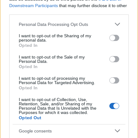
Downstream Participants
that may further disclose it to other
Χρήστος Μυτιλινιός
third parties.
Please note that this website/app uses one or more Google
Personal Data Processing Opt Outs
services and may gather and store information including but
not limited to your visit or usage behaviour. You may click to
I want to opt-out of the Sharing of my
personal data.
grant or deny consent to Google and its third-party tags to
ΣΧΕΤΙΚΑ
ΑΡΘΡΑ
Opted In
use your data for below specified purposes in below Google
consent section.
I want to opt-out of the Sale of my
Personal Data.
Opted In
I want to opt-out of processing my
Personal Data for Targeted Advertising.
Opted In
I want to opt-out of Collection, Use,
Retention, Sale, and/or Sharing of my
Personal Data that Is Unrelated with the
Purposes for which it was collected.
Opted Out
Google consents