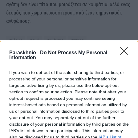
αγάπη δεν είναι πίτα που μοιράζεται σε κομμάτια, αλλά ένας
δεσμός που χωρά περισσότερους από έναν σημαντικούς
ανθρώπους.
Άνδρας
μαμά
μαμάκιας
μητέρα
Paraskhnio -
Do Not Process My Personal
Information
Facebook
Twitter
Pinterest
LinkedIn
Tumblr
Email
If you wish to opt-out of the sale, sharing to third parties, or
processing of your personal or sensitive information for
targeted advertising by us, please use the below opt-out
ΠΡΟΗΓΟΎΜΕΝΟ ΆΡΘΡΟ
ΕΠΌΜΕΝΟ ΆΡΘΡΟ
section to confirm your selection. Please note that after your
Διπλό έγκλημα στο Αίγιο: Ο
Φωτιά τώρα κοντά στα Πεύκα
opt-out request is processed you may continue seeing
δράστης δολοφόνησε πρώτα
Θεσσαλονίκης – Σηκώθηκαν
interest-based ads based on personal information utilized by
τον γιό και μετά τη μητέρα –
και εναέρια
us or personal information disclosed to third parties prior to
Τα ευρήματα της ΕΛΑΣ (video)
your opt-out. You may separately opt-out of the further
disclosure of your personal information by third parties on the
IAB’s list of downstream participants. This information may
also be disclosed by us to third parties on the
IAB’s List of