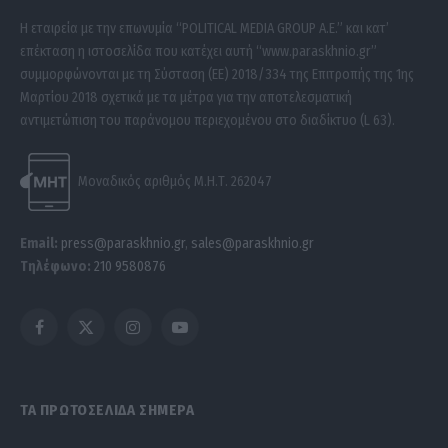
Η εταιρεία με την επωνυμία “POLITICAL MEDIA GROUP A.E.” και κατ’
επέκταση η ιστοσελίδα που κατέχει αυτή “www.paraskhnio.gr”
συμμορφώνονται με τη Σύσταση (ΕΕ) 2018/334 της Επιτροπής της 1ης
Μαρτίου 2018 σχετικά με τα μέτρα για την αποτελεσματική
αντιμετώπιση του παράνομου περιεχομένου στο διαδίκτυο (L 63).
Μοναδικός αριθμός Μ.Η.Τ. 262047
Email:
press@paraskhnio.gr
,
sales@paraskhnio.gr
Τηλέφωνο:
210 9580876
Facebook
X
Instagram
YouTube
(Twitter)
ΤΑ ΠΡΩΤΟΣΕΛΙΔΑ ΣΗΜΕΡΑ