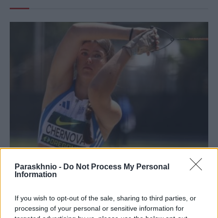
Paraskhnio -
Do Not Process My Personal
ΑΘΛΗΤΙΣΜΌΣ
Information
Έβδομη η Τσερνόβα, το κυνήγησαν οι Τζούβελη,
Λιτσαρδόπουλος
If you wish to opt-out of the sale, sharing to third parties, or
ΑΝΑΡΤΗΘΗΚΕ ΑΠΟ
processing of your personal or sensitive information for
ΕΛΕΑΝΑ ΖΑΜΠΑΡΑ
10 ΑΥΓΟΎΣΤΟΥ 2026