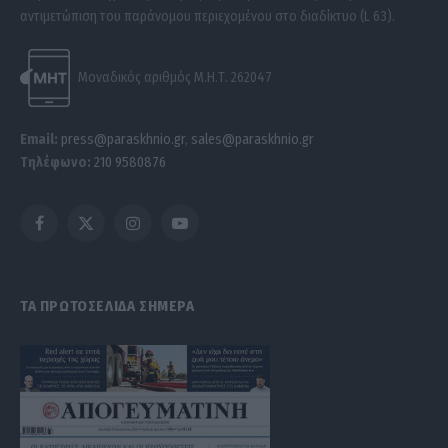
αντιμετώπιση του παράνομου περιεχομένου στο διαδίκτυο (L 63).
Μοναδικός αριθμός Μ.Η.Τ. 262047
Email:
press@paraskhnio.gr
,
sales@paraskhnio.gr
Τηλέφωνο:
210 9580876
Facebook
X
Instagram
YouTube
(Twitter)
ΤΑ ΠΡΩΤΟΣΕΛΙΔΑ ΣΗΜΕΡΑ