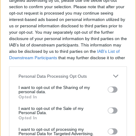
targeted advertising by us, please use the below opt-out
section to confirm your selection. Please note that after your
opt-out request is processed you may continue seeing
interest-based ads based on personal information utilized by
us or personal information disclosed to third parties prior to
your opt-out. You may separately opt-out of the further
disclosure of your personal information by third parties on the
IAB’s list of downstream participants. This information may
also be disclosed by us to third parties on the
IAB’s List of
Downstream Participants
that may further disclose it to other
third parties.
Please note that this website/app uses one or more Google
Personal Data Processing Opt Outs
services and may gather and store information including but
ΑΘΛΗΤΙΣΜΌΣ
not limited to your visit or usage behaviour. You may click to
I want to opt-out of the Sharing of my
personal data.
grant or deny consent to Google and its third-party tags to
Καρέτσας: Ονειρικό ντεμπούτο με την Ντόρτμουντ –
Opted In
use your data for below specified purposes in below Google
Γκολάρα στο Emirates κόντρα στην Άρσεναλ του Τζόλη
consent section.
I want to opt-out of the Sale of my
(Video)
Personal Data.
Opted In
ΑΝΑΡΤΗΘΗΚΕ ΑΠΟ
DKATSAMADOU
9 ΑΥΓΟΎΣΤΟΥ 2026
I want to opt-out of processing my
Personal Data for Targeted Advertising.