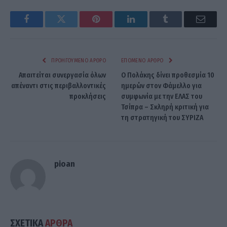
Facebook
Twitter
Pinterest
LinkedIn
Tumblr
Email
ΠΡΟΗΓΟΎΜΕΝΟ ΆΡΘΡΟ
ΕΠΌΜΕΝΟ ΆΡΘΡΟ
Απαιτείται συνεργασία όλων
Ο Πολάκης δίνει προθεσμία 10
απέναντι στις περιβαλλοντικές
ημερών στον Φάμελλο για
προκλήσεις
συμφωνία με την ΕΛΑΣ του
Τσίπρα – Σκληρή κριτική για
τη στρατηγική του ΣΥΡΙΖΑ
pioan
ΣΧΕΤΙΚΑ
ΑΡΘΡΑ