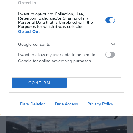
Opted In
I want to opt-out of Collection, Use,
Retention, Sale, and/or Sharing of my
Personal Data that Is Unrelated with the
Purposes for which it was collected.
Opted Out
Google consents
I want to allow my user data to be sent to
Google for online advertising purposes.
ΑΘΛΗΤΙΣΜΌΣ
Ο Τεττέη επέστρεψε στις προπονήσεις του
CONFIRM
Παναθηναϊκού
ΑΝΑΡΤΗΘΗΚΕ ΑΠΟ
ΕΛΕΑΝΑ ΖΑΜΠΑΡΑ
9 ΑΥΓΟΎΣΤΟΥ 2026
Data Deletion
Data Access
Privacy Policy