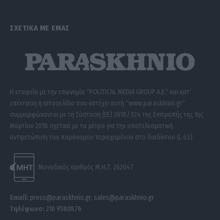
ΣΧΕΤΙΚΑ ΜΕ ΕΜΑΣ
Η εταιρεία με την επωνυμία “POLITICAL MEDIA GROUP A.E.” και κατ’
επέκταση η ιστοσελίδα που κατέχει αυτή “www.paraskhnio.gr”
συμμορφώνονται με τη Σύσταση (ΕΕ) 2018/334 της Επιτροπής της 1ης
Μαρτίου 2018 σχετικά με τα μέτρα για την αποτελεσματική
αντιμετώπιση του παράνομου περιεχομένου στο διαδίκτυο (L 63).
Μοναδικός αριθμός Μ.Η.Τ. 262047
Email:
press@paraskhnio.gr
,
sales@paraskhnio.gr
Τηλέφωνο:
210 9580876