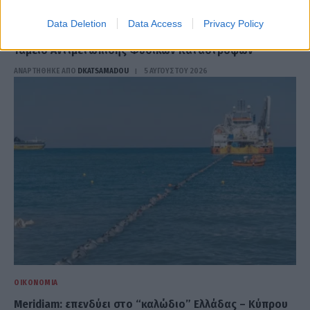
ΠΟΛΙΤΙΚΉ
Data Deletion
Data Access
Privacy Policy
Μπελέρης προς Κομισιόν: Πρόταση για νέο Ευρωπαϊκό
Ταμείο Αντιμετώπισης Φυσικών Καταστροφών
ΑΝΑΡΤΗΘΗΚΕ ΑΠΟ
DKATSAMADOU
5 ΑΥΓΟΎΣΤΟΥ 2026
ΟΙΚΟΝΟΜΊΑ
Meridiam: επενδύει στο “καλώδιο” Ελλάδας – Κύπρου