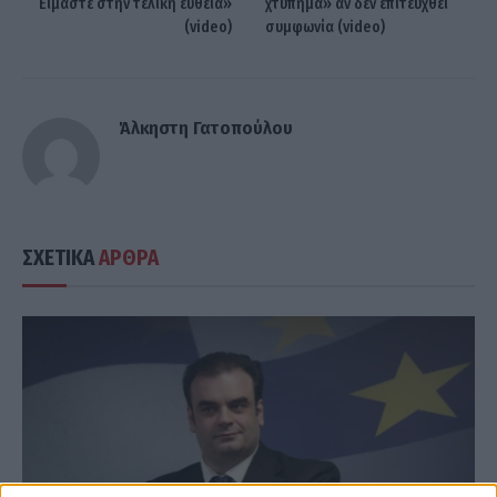
Είμαστε στην τελική ευθεία»
χτύπημα» αν δεν επιτευχθεί
(video)
συμφωνία (video)
Άλκηστη Γατοπούλου
ΣΧΕΤΙΚΑ
ΑΡΘΡΑ