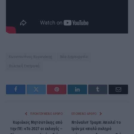
Κωνσταντίνος Κυρανάκης
Νέα Δημοκρατία
Πολιτική Επιτροπή
Facebook
Twitter
Pinterest
LinkedIn
Tumblr
Email
ΠΡΟΗΓΟΎΜΕΝΟ ΆΡΘΡΟ
ΕΠΌΜΕΝΟ ΆΡΘΡΟ
Κυριάκος Μητσοτάκης από
Ντόναλντ Τραμπ: Απειλεί το
την ΠΕ: «Το 2027 οι εκλογές –
Ιράν με «πολύ σκληρό