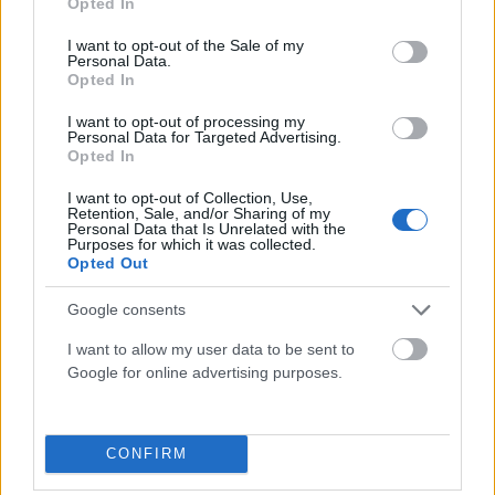
Opted In
use your data for below specified purposes in below Google
consent section.
I want to opt-out of the Sale of my
Personal Data.
Opted In
ΠΟΛΙΤΙΚΉ
Το μεγάλο γαλλικό «ναι» στο καλώδιο Ελλάδας –
I want to opt-out of processing my
Personal Data for Targeted Advertising.
Κύπρου
Opted In
ΑΝΑΡΤΗΘΗΚΕ ΑΠΟ
NEWSROOM
6 ΑΥΓΟΎΣΤΟΥ 2026
I want to opt-out of Collection, Use,
Retention, Sale, and/or Sharing of my
Personal Data that Is Unrelated with the
Purposes for which it was collected.
Opted Out
Google consents
I want to allow my user data to be sent to
Google for online advertising purposes.
CONFIRM