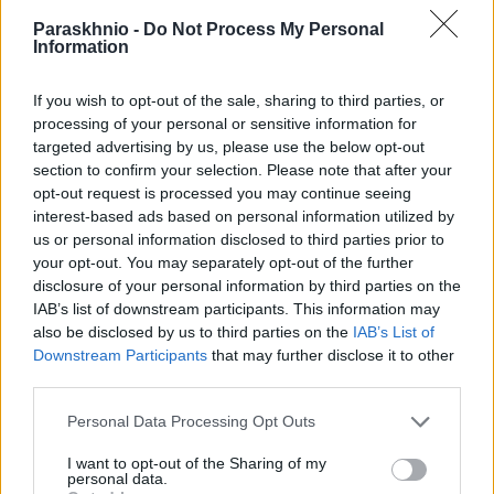
Paraskhnio -
Do Not Process My Personal
Information
If you wish to opt-out of the sale, sharing to third parties, or
processing of your personal or sensitive information for
targeted advertising by us, please use the below opt-out
ΠΟΛΙΤΙΚΉ
section to confirm your selection. Please note that after your
Νέο σχέδιο για την ενεργειακή θωράκιση της χώρας: Η
opt-out request is processed you may continue seeing
Ελλάδα ζητά επέκταση της ρήτρας διαφυγής
interest-based ads based on personal information utilized by
us or personal information disclosed to third parties prior to
ΑΝΑΡΤΗΘΗΚΕ ΑΠΟ
NEWSROOM
6 ΑΥΓΟΎΣΤΟΥ 2026
your opt-out. You may separately opt-out of the further
disclosure of your personal information by third parties on the
IAB’s list of downstream participants. This information may
also be disclosed by us to third parties on the
IAB’s List of
Downstream Participants
that may further disclose it to other
third parties.
Please note that this website/app uses one or more Google
Personal Data Processing Opt Outs
services and may gather and store information including but
not limited to your visit or usage behaviour. You may click to
I want to opt-out of the Sharing of my
personal data.
grant or deny consent to Google and its third-party tags to