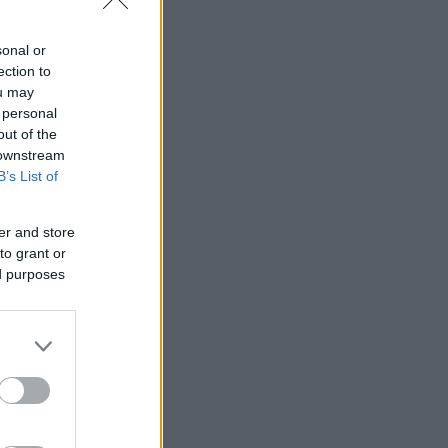
sonal or
ection to
ou may
 personal
out of the
 downstream
B’s List of
er and store
to grant or
ed purposes