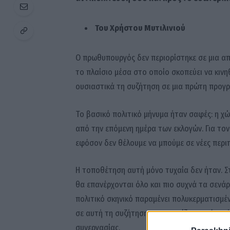
Του Χρήστου Μυτιλινιού
Ο πρωθυπουργός δεν περιορίστηκε σε μια απ
το πλαίσιο μέσα στο οποίο σκοπεύει να κινη
ουσιαστικά τη συζήτηση σε μια πρώτη προγρ
Το βασικό πολιτικό μήνυμα ήταν σαφές: η χώ
από την επόμενη ημέρα των εκλογών. Για τον 
εφόσον δεν θέλουμε να μπούμε σε νέες περιπ
Η τοποθέτηση αυτή μόνο τυχαία δεν ήταν. Σ
θα επανέρχονται όλο και πιο συχνά τα σενάρ
πολιτικό σκηνικό παραμένει πολυκερματισμέ
σε αυτή τη συζήτηση, υποστηρίζοντας ότι σ
συνεργασίας.