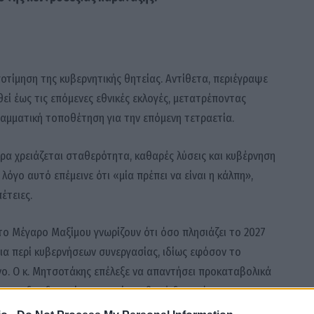
οτίμηση της κυβερνητικής θητείας. Αντίθετα, περιέγραψε
θεί έως τις επόμενες εθνικές εκλογές, μετατρέποντας
αμματική τοποθέτηση για την επόμενη τετραετία.
ρα χρειάζεται σταθερότητα, καθαρές λύσεις και κυβέρνηση
λόγο αυτό επέμεινε ότι «μία πρέπει να είναι η κάλπη»,
έτειες.
το Μέγαρο Μαξίμου γνωρίζουν ότι όσο πλησιάζει το 2027
ια περί κυβερνήσεων συνεργασίας, ιδίως εφόσον το
νο. Ο κ. Μητσοτάκης επέλεξε να απαντήσει προκαταβολικά
ήμερα δεν διαφαίνεται καμία σοβαρή δυνατότητα