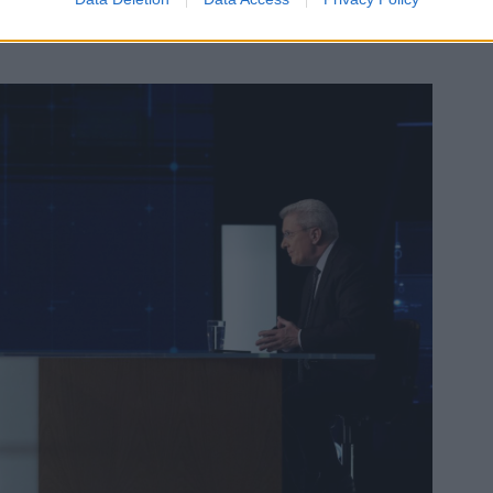
ητική ανάγνωση, αδυνατεί να διαμορφώσει αξιόπιστη