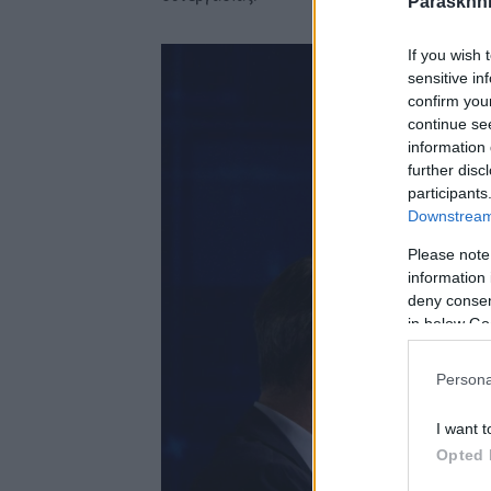
Paraskhni
If you wish 
sensitive in
confirm you
continue se
information 
further disc
participants
Downstream 
Please note
information 
deny consent
in below Go
Persona
I want t
Opted 