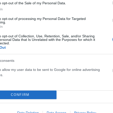
o opt-out of the Sale of my Personal Data.
In
to opt-out of processing my Personal Data for Targeted
ing.
In
o opt-out of Collection, Use, Retention, Sale, and/or Sharing
υ προς το ΠΑΣΟΚ και προσωπικά προς τον Νίκο Ανδρουλάκη.
ersonal Data that Is Unrelated with the Purposes for which it
lected.
ι καν στοιχειώδης συνεννόηση στα κορυφαία θεσμικά
Out
αι οι Ανεξάρτητες Αρχές, αφήνοντας να εννοηθεί ότι η
σήμερα ουσιαστικά ανύπαρκτη.
consents
o allow my user data to be sent to Google for online advertising
 για το επίπεδο της πολιτικής αντιπαράθεσης,
s.
θαρίσει πως οι εκλογές θα γίνουν στο τέλος της
δεν συμμετέχουν ουσιαστικά σε κρίσιμες θεσμικές
CONFIRM
έφερε το δίλημμα της πολιτικής σταθερότητας απέναντι
Data Deletion
Data Access
Privacy Policy