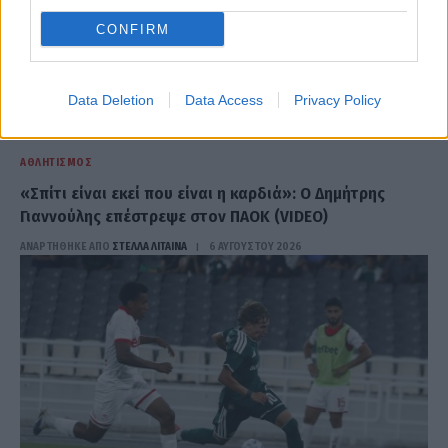
CONFIRM
Data Deletion
Data Access
Privacy Policy
ΑΘΛΗΤΙΣΜΌΣ
«Σπίτι είναι εκεί που είναι η καρδιά»: Ο Δημήτρης
Γιαννούλης επέστρεψε στον ΠΑΟΚ (VIDEO)
ΑΝΑΡΤΗΘΗΚΕ ΑΠΟ
ΣΤΈΛΛΑ ΛΊΤΑΙΝΑ
6 ΑΥΓΟΎΣΤΟΥ 2026