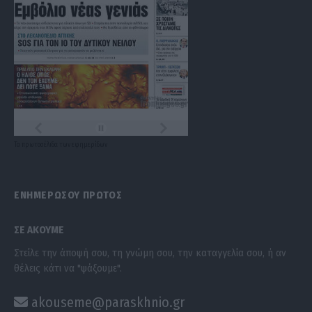
Τα
πρωτοσέλιδα
των
εφημερίδων
ΕΝΗΜΕΡΩΣΟΥ ΠΡΩΤΟΣ
ΣΕ ΑΚΟΥΜΕ
Στείλε την άποψή σου, τη γνώμη σου, την καταγγελία σου, ή αν
θέλεις κάτι να "ψάξουμε".
akouseme@paraskhnio.gr