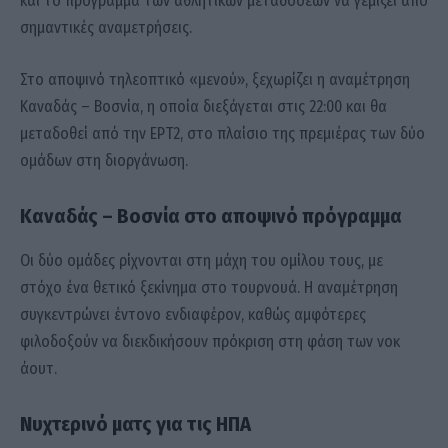
και το πρόγραμμα των αθλητικών μεταδόσεων να γεμίζει από
σημαντικές αναμετρήσεις.
Στο αποψινό τηλεοπτικό «μενού», ξεχωρίζει η αναμέτρηση
Καναδάς – Βοσνία, η οποία διεξάγεται στις 22:00 και θα
μεταδοθεί από την ΕΡΤ2, στο πλαίσιο της πρεμιέρας των δύο
ομάδων στη διοργάνωση.
Καναδάς – Βοσνία στο αποψινό πρόγραμμα
Οι δύο ομάδες ρίχνονται στη μάχη του ομίλου τους, με
στόχο ένα θετικό ξεκίνημα στο τουρνουά. Η αναμέτρηση
συγκεντρώνει έντονο ενδιαφέρον, καθώς αμφότερες
φιλοδοξούν να διεκδικήσουν πρόκριση στη φάση των νοκ
άουτ.
Νυχτερινό ματς για τις ΗΠΑ