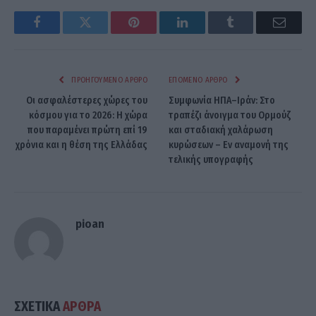
Facebook
Twitter
Pinterest
LinkedIn
Tumblr
Email
ΠΡΟΗΓΟΎΜΕΝΟ ΆΡΘΡΟ
ΕΠΌΜΕΝΟ ΆΡΘΡΟ
Οι ασφαλέστερες χώρες του
Συμφωνία ΗΠΑ–Ιράν: Στο
κόσμου για το 2026: Η χώρα
τραπέζι άνοιγμα του Ορμούζ
που παραμένει πρώτη επί 19
και σταδιακή χαλάρωση
χρόνια και η θέση της Ελλάδας
κυρώσεων – Εν αναμονή της
τελικής υπογραφής
pioan
ΣΧΕΤΙΚΑ
ΑΡΘΡΑ