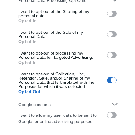
Personal Data Processing Opt Outs
services and may gather and store information including but
not limited to your visit or usage behaviour. You may click to
I want to opt-out of the Sharing of my
personal data.
grant or deny consent to Google and its third-party tags to
Opted In
use your data for below specified purposes in below Google
consent section.
I want to opt-out of the Sale of my
Personal Data.
Opted In
I want to opt-out of processing my
Personal Data for Targeted Advertising.
Opted In
ΑΘΛΗΤΙΣΜΌΣ
I want to opt-out of Collection, Use,
Στα άκρα η κόντρα UEFA – FIFA: Παραμένει στο τραπέζι
Retention, Sale, and/or Sharing of my
το μποϊκοτάζ του Μουντιάλ
Personal Data that Is Unrelated with the
Purposes for which it was collected.
Opted Out
ΑΝΑΡΤΗΘΗΚΕ ΑΠΟ
ΆΛΚΗΣΤΗ ΓΑΤΟΠΟΎΛΟΥ
6 ΑΥΓΟΎΣΤΟΥ 2026
Google consents
I want to allow my user data to be sent to
Google for online advertising purposes.