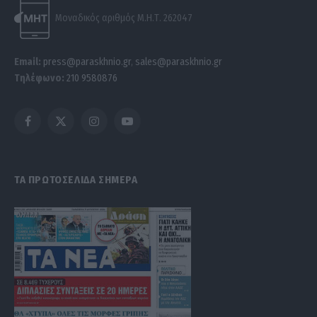
Μοναδικός αριθμός Μ.Η.Τ. 262047
Email:
press@paraskhnio.gr
,
sales@paraskhnio.gr
Τηλέφωνο:
210 9580876
Facebook
X
Instagram
YouTube
(Twitter)
ΤΑ ΠΡΩΤΟΣΕΛΙΔΑ ΣΗΜΕΡΑ