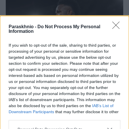
Paraskhnio -
Do Not Process My Personal
Information
If you wish to opt-out of the sale, sharing to third parties, or
processing of your personal or sensitive information for
targeted advertising by us, please use the below opt-out
section to confirm your selection. Please note that after your
opt-out request is processed you may continue seeing
interest-based ads based on personal information utilized by
ΑΘΛΗΤΙΣΜΌΣ
us or personal information disclosed to third parties prior to
your opt-out. You may separately opt-out of the further
Ρεάλ «έδεσε» τον Βινίσιους μέχρι το 2032 με μυθικό
disclosure of your personal information by third parties on the
συμβόλαιο
IAB’s list of downstream participants. This information may
ΑΝΑΡΤΗΘΗΚΕ ΑΠΟ
ΣΤΈΛΛΑ ΛΊΤΑΙΝΑ
7 ΑΥΓΟΎΣΤΟΥ 2026
also be disclosed by us to third parties on the
IAB’s List of
Downstream Participants
that may further disclose it to other
third parties.
Please note that this website/app uses one or more Google