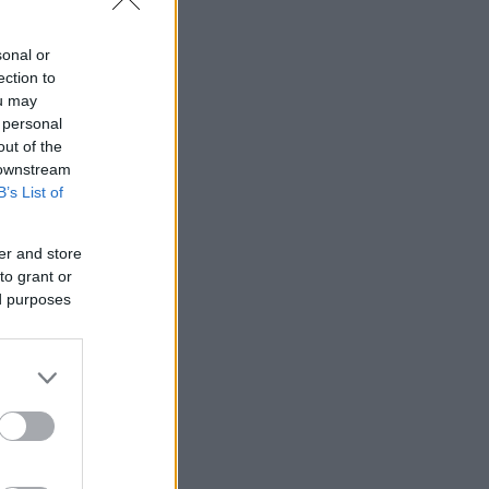
sonal or
ection to
ou may
 personal
out of the
 downstream
B’s List of
er and store
to grant or
ed purposes