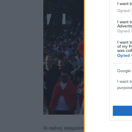
I want t
Opted 
I want 
Advertis
Opted 
I want t
of my P
was col
Opted 
Google 
I want t
purpose
Οι εικόνες συγκρούσεων ανάμεσα σε διαδηλωτ