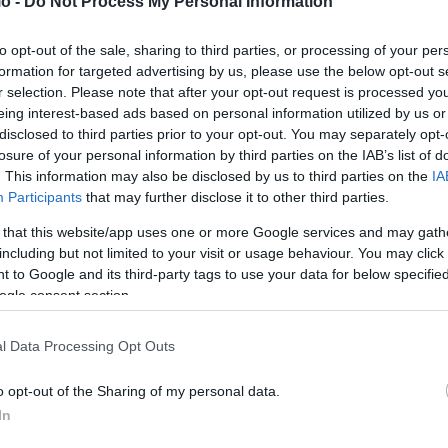
o -
Do Not Process My Personal Information
to opt-out of the sale, sharing to third parties, or processing of your per
formation for targeted advertising by us, please use the below opt-out s
σημαίες στα χέρια, οι διαδηλωτές φώναζαν συνθήματα κατά
r selection. Please note that after your opt-out request is processed y
ά δεκάδες ζευγάρια παπουτσιών έξω από το κυβερνητικό
eing interest-based ads based on personal information utilized by us or
disclosed to third parties prior to your opt-out. You may separately opt-
 φυγή νέων Αλβανών προς τη Δυτική Ευρώπη.
losure of your personal information by third parties on the IAB’s list of
. This information may also be disclosed by us to third parties on the
IA
Participants
that may further disclose it to other third parties.
 that this website/app uses one or more Google services and may gath
υ στην περιοχή Βιόσα–Νάρτα, κοντά στην Αυλώνα, όταν
including but not limited to your visit or usage behaviour. You may click 
ντέδρασαν στην έναρξη εργασιών για την κατασκευή
 to Google and its third-party tags to use your data for below specifi
ogle consent section.
ς που φιλοξενούν αποικίες φλαμίνγκο και άλλα
l Data Processing Opt Outs
o opt-out of the Sharing of my personal data.
In