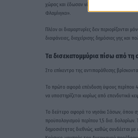
χώρας και έδωσαν νέα δυναμική στο κίνημα
Φλαμίνγκο».
Πλέον οι διαμαρτυρίες δεν περιορίζονται μό
διαφάνειας, διαχείρισης δημόσιας γης και πολ
Τα δισεκατομμύρια πίσω από τη
Στο επίκεντρο της αντιπαράθεσης βρίσκονται
Το πρώτο αφορά επένδυση ύψους περίπου 4,5
να υποστηρίζεται κυρίως από επενδυτικά κε
Το δεύτερο αφορά το νησάκι Σάσων, όπου σ
προϋπολογισμού περίπου 1,5 δισ. δολαρίων. 
δημοσιότητας διεθνώς, καθώς συνδέεται με 
Κούσνερ, γαμπρός του Αμερικανού προέδρου 