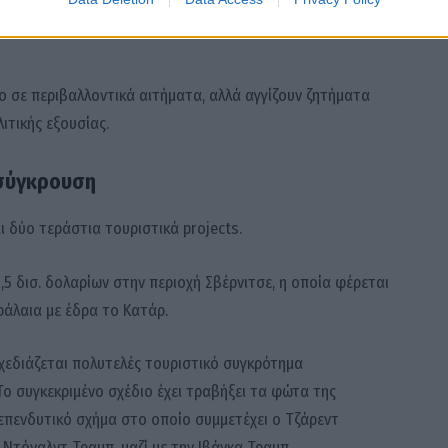
, το οποίο απέκτησε το συμβολικό όνομα «Επανάσταση των
νο σε περιβαλλοντικά αιτήματα, αλλά αγγίζουν ζητήματα
ιτικής εξουσίας.
 σύγκρουση
 δύο τεράστια τουριστικά projects.
 δισ. δολαρίων στην περιοχή Σβέρνιτσε, η οποία φέρεται
φάλαια με έδρα το Κατάρ.
χεδιάζεται πολυτελές τουριστικό συγκρότημα
Το συγκεκριμένο σχέδιο έχει τραβήξει τα φώτα της
επενδυτικό σχήμα στο οποίο συμμετέχει ο Τζάρεντ
Ντόναλντ Τραμπ, μαζί με την Ιβάνκα Τραμπ.