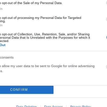
o opt-out of the Sale of my Personal Data.
In
to opt-out of processing my Personal Data for Targeted
ing.
In
o opt-out of Collection, Use, Retention, Sale, and/or Sharing
ersonal Data that Is Unrelated with the Purposes for which it
lected.
Out
consents
o allow my user data to be sent to Google for online advertising
s.
CONFIRM
ές και ιδιωτικές δυνάμεις ασφαλείας έκαναν τον γύρο της
Data Deletion
Data Access
Privacy Policy