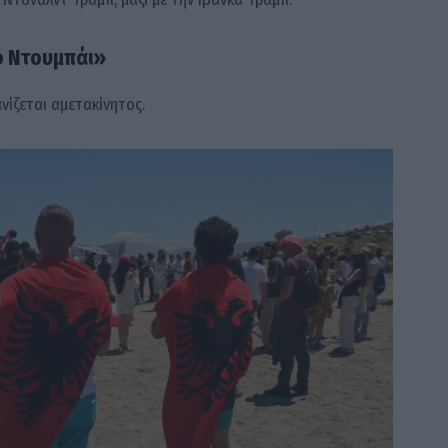
ό Ντουμπάι»
νίζεται αμετακίνητος.