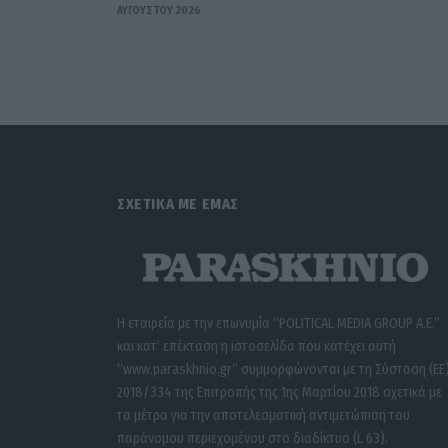
ΑΥΓΟΎΣΤΟΥ 2026
ΣΧΕΤΙΚΑ ΜΕ ΕΜΑΣ
Η εταιρεία με την επωνυμία “POLITICAL MEDIA GROUP A.E.”
και κατ’ επέκταση η ιστοσελίδα που κατέχει αυτή
“www.paraskhnio.gr” συμμορφώνονται με τη Σύσταση (ΕΕ
2018/334 της Επιτροπής της 1ης Μαρτίου 2018 σχετικά με
τα μέτρα για την αποτελεσματική αντιμετώπιση του
παράνομου περιεχομένου στο διαδίκτυο (L 63).