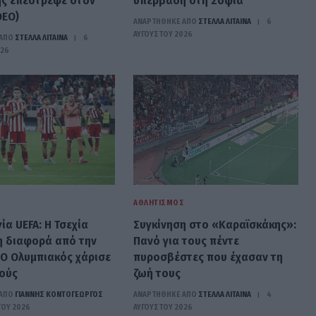
ης επέστρεψε στον
υπέρβαση στη Σόφια
DEO)
ΑΝΑΡΤΗΘΗΚΕ ΑΠΟ
ΣΤΈΛΛΑ ΛΊΤΑΙΝΑ
6
ΑΥΓΟΎΣΤΟΥ 2026
ΑΠΟ
ΣΤΈΛΛΑ ΛΊΤΑΙΝΑ
6
026
Σ
ΑΘΛΗΤΙΣΜΌΣ
α UEFA: H Τσεχία
Συγκίνηση στο «Καραϊσκάκης»:
η διαφορά από την
Πανό για τους πέντε
 Ο Ολυμπιακός χάρισε
πυροσβέστες που έχασαν τη
ούς
ζωή τους
ΑΠΟ
ΓΙΆΝΝΗΣ ΚΟΝΤΟΓΕΏΡΓΟΣ
ΑΝΑΡΤΗΘΗΚΕ ΑΠΟ
ΣΤΈΛΛΑ ΛΊΤΑΙΝΑ
4
ΤΟΥ 2026
ΑΥΓΟΎΣΤΟΥ 2026