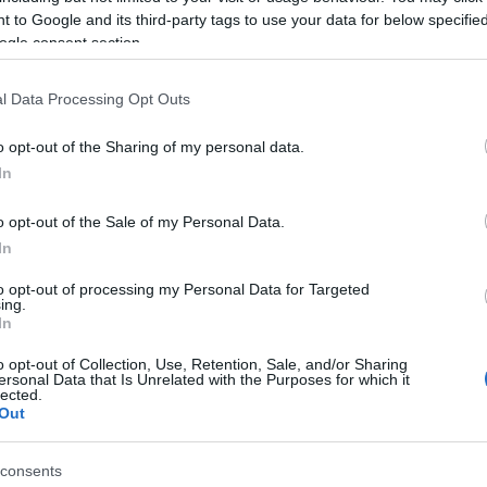
 to Google and its third-party tags to use your data for below specifi
ιλντίζ 45′), Κοκτσού (Ακγκουν 62′), Γκιουλέρ,
ogle consent section.
l Data Processing Opt Outs
o opt-out of the Sharing of my personal data.
In
o opt-out of the Sale of my Personal Data.
Facebook
Twitter
Pinterest
LinkedIn
Tumblr
Email
In
to opt-out of processing my Personal Data for Targeted
ΡΟ
ΕΠΌΜΕΝΟ ΆΡΘΡΟ
ing.
In
το
Πόλεμος… χωρίς μπλόκο στο πετρέλαιο: Πώς
ια
αλλάζει ο χάρτης στις ροές «μαύρου χρυσού»
o opt-out of Collection, Use, Retention, Sale, and/or Sharing
ersonal Data that Is Unrelated with the Purposes for which it
στη Μέση Ανατολή
lected.
Out
consents