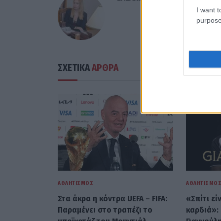
I want t
purpose
ΣΧΕΤΙΚΑ
ΑΡΘΡΑ
ΑΘΛΗΤΙΣΜΌΣ
ΑΘΛΗΤΙΣΜΌ
Στα άκρα η κόντρα UEFA – FIFA:
«Σπίτι εί
Παραμένει στο τραπέζι το
καρδιά»: