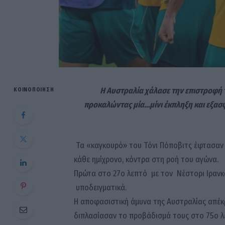
Η Αυστραλία χάλασε την επιστροφή 
ΚΟΙΝΟΠΟΊΗΣΗ
προκαλώντας μία…μίνι έκπληξη και εξασφ
Τα «καγκουρό» του Τόνι Πόποβιτς έφτασαν σ
κάθε ημίχρονο, κόντρα στη ροή του αγώνα.
Πρώτα στο 27ο λεπτό με τον Νέστορι Ιρανκ
υποδειγματικά.
Η αποφασιστική άμυνα της Αυστραλίας απέκρο
διπλασίασαν το προβάδισμά τους στο 75ο λ