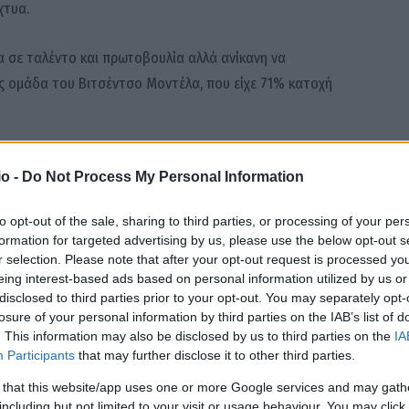
χτυα.
 σε ταλέντο και πρωτοβουλία αλλά ανίκανη να
ης ομάδα του Βιτσέντσο Μοντέλα, που είχε 71% κατοχή
τερη στον όμιλο πίσω από τις ΗΠΑ μετά τη νίκη τους με
o -
Do Not Process My Personal Information
to opt-out of the sale, sharing to third parties, or processing of your per
υέλα)
formation for targeted advertising by us, please use the below opt-out s
r selection. Please note that after your opt-out request is processed y
eing interest-based ads based on personal information utilized by us or
disclosed to third parties prior to your opt-out. You may separately opt-
losure of your personal information by third parties on the IAB’s list of
. This information may also be disclosed by us to third parties on the
IA
Participants
that may further disclose it to other third parties.
 Σούταρ, Μπουργκές, Ιταλιάνο (Γκέρια 74′), Ο’Νιλ, Όκον-
Ιρανκούντα (Βελούπιλεϊ61′) , Μέτκαλφ, Τουρέ (Γένγκι 74′)
 that this website/app uses one or more Google services and may gath
including but not limited to your visit or usage behaviour. You may click 
γλου, Μπαρντακτσί, Ντεμιράλ, Τσέλικ (Μουρντούρ 80′),