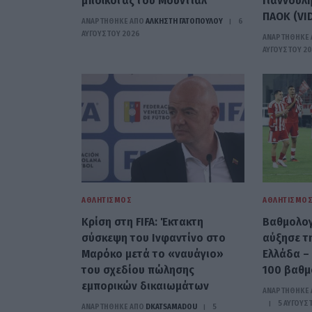
μποϊκοτάζ του Μουντιάλ
Γιαννούλ
ΠΑΟΚ (VI
ΑΝΑΡΤΗΘΗΚΕ ΑΠΟ
ΆΛΚΗΣΤΗ ΓΑΤΟΠΟΎΛΟΥ
6
ΑΥΓΟΎΣΤΟΥ 2026
ΑΝΑΡΤΗΘΗΚΕ 
ΑΥΓΟΎΣΤΟΥ 2
ΑΘΛΗΤΙΣΜΌΣ
ΑΘΛΗΤΙΣΜΌ
Κρίση στη FIFA: Έκτακτη
Βαθμολογί
σύσκεψη του Ινφαντίνο στο
αύξησε τ
Μαρόκο μετά το «ναυάγιο»
Ελλάδα –
του σχεδίου πώλησης
100 βαθμ
εμπορικών δικαιωμάτων
ΑΝΑΡΤΗΘΗΚΕ 
5 ΑΥΓΟΎΣ
ΑΝΑΡΤΗΘΗΚΕ ΑΠΟ
DKATSAMADOU
5