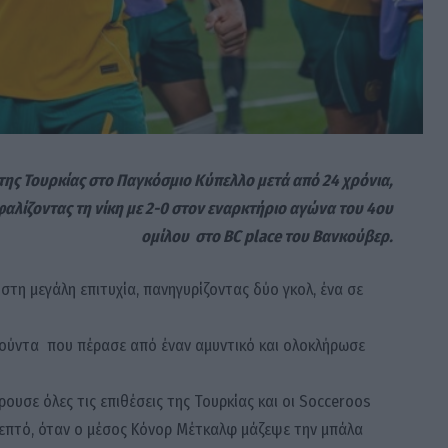
της Τουρκίας στo Παγκόσμιο Κύπελλο μετά από 24 χρόνια,
αλίζοντας τη νίκη με 2-0 στον εναρκτήριο αγώνα του 4ου
ομίλου στο BC place του Βανκούβερ.
τη μεγάλη επιτυχία, πανηγυρίζοντας δύο γκολ, ένα σε
ούντα που πέρασε από έναν αμυντικό και ολοκλήρωσε
υσε όλες τις επιθέσεις της Τουρκίας και οι Socceroos
επτό, όταν ο μέσος Κόνορ Μέτκαλφ μάζεψε την μπάλα