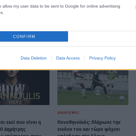
o allow my user data to be sent to Google for online advertising
s.
CONFIRM
Data Deletion
Data Access
Privacy Policy
Σ
ΑΘΛΗΤΙΣΜΌΣ
ναι εκεί που είναι η
Παναθηναϊκός: Πλήρωσε την
 Ο Δημήτρης
εικόνα του και τώρα ψάχνει