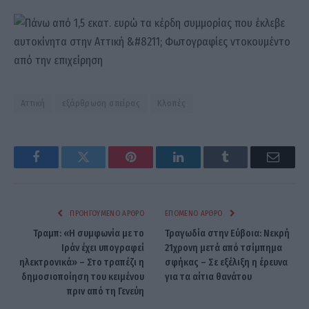
Αττική
εξάρθρωση σπείρας
Κλοπές
Facebook
Twitter
Pinterest
LinkedIn
Tumblr
Email
ΠΡΟΗΓΟΎΜΕΝΟ ΆΡΘΡΟ
ΕΠΌΜΕΝΟ ΆΡΘΡΟ
Τραμπ: «Η συμφωνία με το
Τραγωδία στην Εύβοια: Νεκρή
Ιράν έχει υπογραφεί
21χρονη μετά από τσίμπημα
ηλεκτρονικά» – Στο τραπέζι η
σφήκας – Σε εξέλιξη η έρευνα
δημοσιοποίηση του κειμένου
για τα αίτια θανάτου
πριν από τη Γενεύη