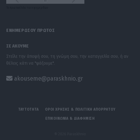
Τα
πρωτοσέλιδα
των
εφημερίδων
ΕΝΗΜΕΡΩΣΟΥ ΠΡΩΤΟΣ
ΣΕ ΑΚΟΥΜΕ
Στείλε την άποψή σου, τη γνώμη σου, την καταγγελία σου, ή αν
θέλεις κάτι να "ψάξουμε".
akouseme@paraskhnio.gr
ΤΑΥΤΟΤΗΤΑ
ΟΡΟΙ ΧΡΗΣΗΣ & ΠΟΛΙΤΙΚΗ ΑΠΟΡΡΗΤΟΥ
ΕΠΙΚΟΙΝΩΝΙΑ & ΔΙΑΦΗΜΙΣΗ
© 2026 Paraskhnio