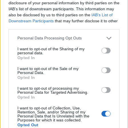
disclosure of your personal information by third parties on the
IAB’s list of downstream participants. This information may
also be disclosed by us to third parties on the
IAB’s List of
Downstream Participants
that may further disclose it to other
ΕΛΛΆΔΑ
third parties.
«Πολιορκούν» την Ελλάδα οι Βαλκάνιοι τουρίστες:
Please note that this website/app uses one or more Google
Personal Data Processing Opt Outs
Χιλιόμετρα οι ουρές στους Ευζώνους – Η μεγάλη
services and may gather and store information including but
κάθοδος του Αυγούστου (Video)
not limited to your visit or usage behaviour. You may click to
I want to opt-out of the Sharing of my
personal data.
grant or deny consent to Google and its third-party tags to
ΑΝΑΡΤΗΘΗΚΕ ΑΠΟ
DKATSAMADOU
8 ΑΥΓΟΎΣΤΟΥ 2026
Opted In
use your data for below specified purposes in below Google
consent section.
I want to opt-out of the Sale of my
Personal Data.
Opted In
I want to opt-out of processing my
Personal Data for Targeted Advertising.
Opted In
I want to opt-out of Collection, Use,
Retention, Sale, and/or Sharing of my
Personal Data that Is Unrelated with the
Purposes for which it was collected.
Opted Out