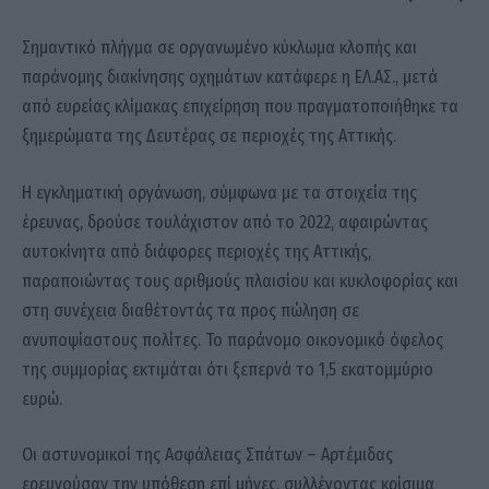
Σημαντικό πλήγμα σε οργανωμένο κύκλωμα κλοπής και
παράνομης διακίνησης οχημάτων κατάφερε η ΕΛ.ΑΣ., μετά
από ευρείας κλίμακας επιχείρηση που πραγματοποιήθηκε τα
ξημερώματα της Δευτέρας σε περιοχές της Αττικής.
Η εγκληματική οργάνωση, σύμφωνα με τα στοιχεία της
έρευνας, δρούσε τουλάχιστον από το 2022, αφαιρώντας
αυτοκίνητα από διάφορες περιοχές της Αττικής,
παραποιώντας τους αριθμούς πλαισίου και κυκλοφορίας και
στη συνέχεια διαθέτοντάς τα προς πώληση σε
ανυποψίαστους πολίτες. Το παράνομο οικονομικό όφελος
της συμμορίας εκτιμάται ότι ξεπερνά το 1,5 εκατομμύριο
ευρώ.
Οι αστυνομικοί της Ασφάλειας Σπάτων – Αρτέμιδας
ερευνούσαν την υπόθεση επί μήνες, συλλέγοντας κρίσιμα