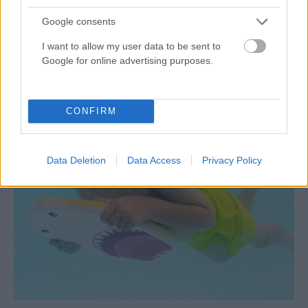
Google consents
ΕΛΛΆΔΑ
I want to allow my user data to be sent to
Μαζική έξοδος αδειούχων: Γεμάτα πλοία, ΚΤΕΛ και
Google for online advertising purposes.
δρόμοι – Κορυφώνεται το δεύτερο κύμα του
Αυγούστου (Video)
ΑΝΑΡΤΗΘΗΚΕ ΑΠΟ
DKATSAMADOU
8 ΑΥΓΟΎΣΤΟΥ 2026
CONFIRM
Data Deletion
Data Access
Privacy Policy