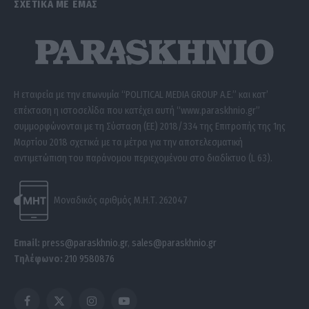
ΣΧΕΤΙΚΑ ΜΕ ΕΜΑΣ
Η εταιρεία με την επωνυμία “POLITICAL MEDIA GROUP A.E.” και κατ’
επέκταση η ιστοσελίδα που κατέχει αυτή “www.paraskhnio.gr”
συμμορφώνονται με τη Σύσταση (ΕΕ) 2018/334 της Επιτροπής της 1ης
Μαρτίου 2018 σχετικά με τα μέτρα για την αποτελεσματική
αντιμετώπιση του παράνομου περιεχομένου στο διαδίκτυο (L 63).
Μοναδικός αριθμός Μ.Η.Τ. 262047
Email:
press@paraskhnio.gr
,
sales@paraskhnio.gr
Τηλέφωνο:
210 9580876
Facebook
X
Instagram
YouTube