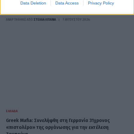
Data Deletion
Data Access
Privacy Policy
Μυστράς: Ελεύθερος με αναστολή ο 55χρονος που είχε
τον νεκρό πατέρα του σε καταψύκτη
ΑΝΑΡΤΗΘΗΚΕ ΑΠΟ
ΣΤΈΛΛΑ ΛΊΤΑΙΝΑ
7 ΑΥΓΟΎΣΤΟΥ 2026
ΕΛΛΆΔΑ
Greek Mafia: Συνελήφθη στη Γερμανία 31χρονος
«πιστολέρο» της οργάνωσης για την εκτέλεση