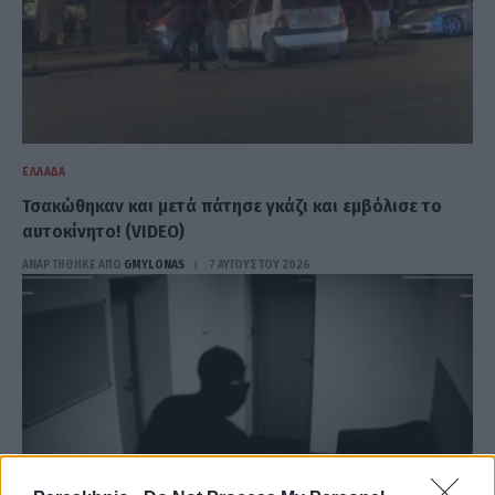
ΕΛΛΆΔΑ
Τσακώθηκαν και μετά πάτησε γκάζι και εμβόλισε το
αυτοκίνητο! (VIDEO)
ΑΝΑΡΤΗΘΗΚΕ ΑΠΟ
GMYLONAS
7 ΑΥΓΟΎΣΤΟΥ 2026