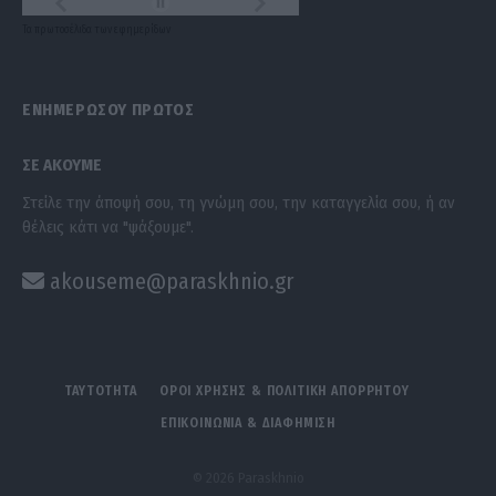
Τα
πρωτοσέλιδα
των
εφημερίδων
ΕΝΗΜΕΡΩΣΟΥ ΠΡΩΤΟΣ
ΣΕ ΑΚΟΥΜΕ
Στείλε την άποψή σου, τη γνώμη σου, την καταγγελία σου, ή αν
θέλεις κάτι να "ψάξουμε".
akouseme@paraskhnio.gr
ΤΑΥΤΟΤΗΤΑ
ΟΡΟΙ ΧΡΗΣΗΣ & ΠΟΛΙΤΙΚΗ ΑΠΟΡΡΗΤΟΥ
ΕΠΙΚΟΙΝΩΝΙΑ & ΔΙΑΦΗΜΙΣΗ
© 2026 Paraskhnio