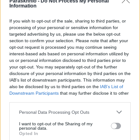
Paraskhnio -
Do Not Process My Personal
Information
If you wish to opt-out of the sale, sharing to third parties, or
processing of your personal or sensitive information for
ΕΛΛΆΔΑ
targeted advertising by us, please use the below opt-out
Πώς να προστατέψετε το σπίτι σας από τους κλέφτες
section to confirm your selection. Please note that after your
όταν λείπετε για διακοπές (VIDEO)
opt-out request is processed you may continue seeing
interest-based ads based on personal information utilized by
ΑΝΑΡΤΗΘΗΚΕ ΑΠΟ
GMYLONAS
7 ΑΥΓΟΎΣΤΟΥ 2026
us or personal information disclosed to third parties prior to
your opt-out. You may separately opt-out of the further
disclosure of your personal information by third parties on the
IAB’s list of downstream participants. This information may
also be disclosed by us to third parties on the
IAB’s List of
Downstream Participants
that may further disclose it to other
third parties.
Please note that this website/app uses one or more Google
Personal Data Processing Opt Outs
services and may gather and store information including but
not limited to your visit or usage behaviour. You may click to
I want to opt-out of the Sharing of my
personal data.
grant or deny consent to Google and its third-party tags to
Opted In
use your data for below specified purposes in below Google