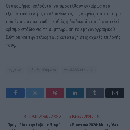
Οι υποψήφιοι καλούνται να προσέλθουν εγκαίρως στα
εξεταστικά κέντρα, ακολουθώντας τις οδηγίες και τα μέτρα
που έχουν ανακοινωθεί, καθώς η διαδικασία αυτή αποτελεί
κρίσιμο στάδιο για τη συμπλήρωση του μηχανογραφικού
δελτίου και την τελική τους κατάταξη στις σχολές επιλογής
τους.
αγγλικά
Ειδικά μαθήματα
πανελλαδικές 2026
Facebook
Twitter
Pinterest
LinkedIn
Tumblr
Email
ΠΡΟΗΓΟΎΜΕΝΟ ΆΡΘΡΟ
ΕΠΌΜΕΝΟ ΆΡΘΡΟ
Τραγωδία στην Εύβοια: Νεκρή
«Μουντιάλ 2026: Με μεγάλες