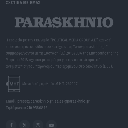
ΣΧΕΤΙΚΑ ΜΕ ΕΜΑΣ
Η εταιρεία με την επωνυμία “POLITICAL MEDIA GROUP A.E.” και κατ’
επέκταση η ιστοσελίδα που κατέχει αυτή “www.paraskhnio.gr”
συμμορφώνονται με τη Σύσταση (ΕΕ) 2018/334 της Επιτροπής της 1ης
Μαρτίου 2018 σχετικά με τα μέτρα για την αποτελεσματική
αντιμετώπιση του παράνομου περιεχομένου στο διαδίκτυο (L 63).
Μοναδικός αριθμός Μ.Η.Τ. 262047
Email:
press@paraskhnio.gr
,
sales@paraskhnio.gr
Τηλέφωνο:
210 9580876
Facebook
X
Instagram
YouTube