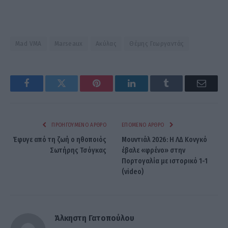
Mad VMA
Marseaux
Ακύλας
Θέμης Γεωργαντάς
Facebook
Twitter
Pinterest
LinkedIn
Tumblr
Email
ΠΡΟΗΓΟΎΜΕΝΟ ΆΡΘΡΟ
ΕΠΌΜΕΝΟ ΆΡΘΡΟ
Έφυγε από τη ζωή ο ηθοποιός
Μουντιάλ 2026: Η ΛΔ Κονγκό
Σωτήρης Τσόγκας
έβαλε «φρένο» στην
Πορτογαλία με ιστορικό 1-1
(video)
Άλκηστη Γατοπούλου