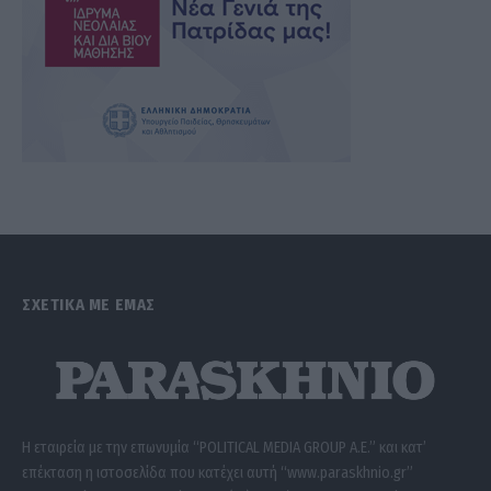
ΣΧΕΤΙΚΑ ΜΕ ΕΜΑΣ
Η εταιρεία με την επωνυμία “POLITICAL MEDIA GROUP A.E.” και κατ’
επέκταση η ιστοσελίδα που κατέχει αυτή “www.paraskhnio.gr”