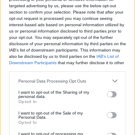
targeted advertising by us, please use the below opt-out
Οι διακοπές της Άννας Βίσση στην Κεφαλονιά και η
section to confirm your selection. Please note that after your
μπάντα που την έκανε να σηκωθεί… (video)
opt-out request is processed you may continue seeing
interest-based ads based on personal information utilized by
ΑΝΑΡΤΗΘΗΚΕ ΑΠΟ
ΕΛΕΑΝΑ ΖΑΜΠΑΡΑ
8 ΑΥΓΟΎΣΤΟΥ 2026
us or personal information disclosed to third parties prior to
your opt-out. You may separately opt-out of the further
disclosure of your personal information by third parties on the
IAB’s list of downstream participants. This information may
also be disclosed by us to third parties on the
IAB’s List of
Downstream Participants
that may further disclose it to other
third parties.
Please note that this website/app uses one or more Google
Personal Data Processing Opt Outs
services and may gather and store information including but
not limited to your visit or usage behaviour. You may click to
I want to opt-out of the Sharing of my
personal data.
grant or deny consent to Google and its third-party tags to
Opted In
use your data for below specified purposes in below Google
consent section.
I want to opt-out of the Sale of my
Personal Data.
LIFESTYLE
Opted In
Τον αναγνωρίζετε; Ποιός γνωστός Έλληνας ηθοποιός
με μακριά μαλλιά είναι το αγόρι στη φωτογραφία;
I want to opt-out of processing my