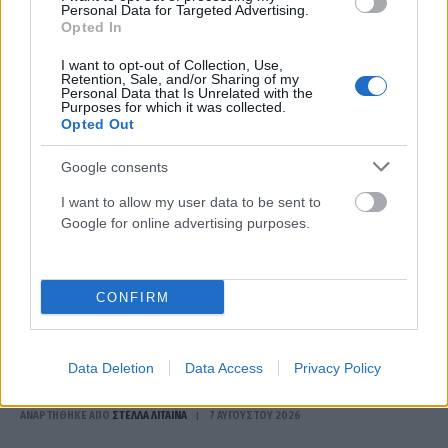
Personal Data for Targeted Advertising.
ΑΝΑΡΤΗΘΗΚΕ ΑΠΟ
ΣΤΈΛΛΑ ΛΊΤΑΙΝΑ
7 ΑΥΓΟΎΣΤΟΥ 2026
Opted In
I want to opt-out of Collection, Use,
Retention, Sale, and/or Sharing of my
Personal Data that Is Unrelated with the
Purposes for which it was collected.
Opted Out
Google consents
I want to allow my user data to be sent to
Google for online advertising purposes.
CONFIRM
LIFESTYLE
Ιουλία Καλλιμάνη: Η στιγμή που χάνει την υπομονή της
Data Deletion
Data Access
Privacy Policy
με θαμώνα – «Εσένα σου αρέσει;» (VIDEO)
ΑΝΑΡΤΗΘΗΚΕ ΑΠΟ
ΣΤΈΛΛΑ ΛΊΤΑΙΝΑ
7 ΑΥΓΟΎΣΤΟΥ 2026