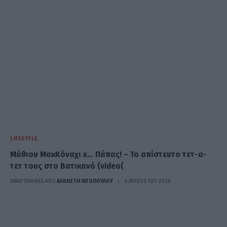
LIFESTYLE
Μάθιου ΜακΚόναχι x… Πάπας! – Το απίστευτο τετ-α-
τετ τους στο Βατικανό (video(
ΑΝΑΡΤΗΘΗΚΕ ΑΠΟ
ΆΛΚΗΣΤΗ ΓΑΤΟΠΟΎΛΟΥ
6 ΑΥΓΟΎΣΤΟΥ 2026