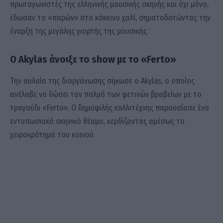
πρωταγωνιστές της ελληνικής μουσικής σκηνής και όχι μόνο,
έδωσαν το «παρών» στο κόκκινο χαλί, σηματοδοτώντας την
έναρξη της μεγάλης γιορτής της μουσικής.
Ο Akylas άνοιξε το show με το «Ferto»
Την αυλαία της διοργάνωσης σήκωσε ο Akylas, ο οποίος
ανέλαβε να δώσει τον παλμό των φετινών βραβείων με το
τραγούδι «Ferto». Ο δημοφιλής καλλιτέχνης παρουσίασε ένα
εντυπωσιακό σκηνικό θέαμα, κερδίζοντας αμέσως το
χειροκρότημα του κοινού.