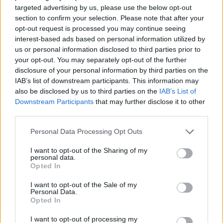
12. Η Ισλαμική Δημοκρατία του Ιράν και οι Ηνωμένες Πολιτείες
targeted advertising by us, please use the below opt-out
συμφωνούν ότι θα συσταθεί μηχανισμός εφαρμογής για την
section to confirm your selection. Please note that after your
opt-out request is processed you may continue seeing
επίβλεψη της επιτυχούς εφαρμογής και της μελλοντικής
interest-based ads based on personal information utilized by
δέσμευσης σε σχέση με την Τελική Συμφωνία.
us or personal information disclosed to third parties prior to
your opt-out. You may separately opt-out of the further
13. Μετά την υπογραφή του παρόντος Μνημονίου
disclosure of your personal information by third parties on the
IAB’s list of downstream participants. This information may
Συνεργασίας και μετά την παραλαβή διαβεβαιώσεων σχετικά
also be disclosed by us to third parties on the
IAB’s List of
με την έναρξη εφαρμογής των Άρθρων 4, 5, 10 και 11 του
Downstream Participants
that may further disclose it to other
παρόντος Μνημονίου Συνεργασίας και τη συνέχιση της
third parties.
εφαρμογής αυτών των βημάτων, η Ισλαμική Δημοκρατία του
Please note that this website/app uses one or more Google
Personal Data Processing Opt Outs
Ιράν και οι Ηνωμένες Πολιτείες θα ξεκινήσουν
services and may gather and store information including but
διαπραγματεύσεις για μια Τελική Συμφωνία αποκλειστικά
not limited to your visit or usage behaviour. You may click to
I want to opt-out of the Sharing of my
personal data.
grant or deny consent to Google and its third-party tags to
όσον αφορά τα υπόλοιπα Άρθρα.
Opted In
use your data for below specified purposes in below Google
consent section.
I want to opt-out of the Sale of my
14. Η τελική συμφωνία θα εγκριθεί μέσω δεσμευτικής
Personal Data.
Opted In
απόφασης του Συμβουλίου Ασφαλείας του ΟΗΕ.
I want to opt-out of processing my