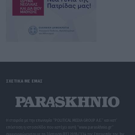
ΣΧΕΤΙΚΑ ΜΕ ΕΜΑΣ
Η εταιρεία με την επωνυμία “POLITICAL MEDIA GROUP A.E.” και κατ’
επέκταση η ιστοσελίδα που κατέχει αυτή “www.paraskhnio.gr”
συμμορφώνονται με τη Σύσταση (ΕΕ) 2018/334 της Επιτροπής της 1ης