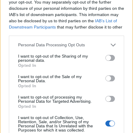
your opt-out. You may separately opt-out of the further
disclosure of your personal information by third parties on the
IAB’s list of downstream participants. This information may
also be disclosed by us to third parties on the
IAB’s List of
Downstream Participants
that may further disclose it to other
third parties.
Please note that this website/app uses one or more Google
Personal Data Processing Opt Outs
services and may gather and store information including but
not limited to your visit or usage behaviour. You may click to
I want to opt-out of the Sharing of my
ΠΑΡΆΞΕΝΑ
personal data.
grant or deny consent to Google and its third-party tags to
Single era τέλος; 4 ζώδια που θα έχουν ερωτικές
Opted In
use your data for below specified purposes in below Google
εξελίξεις μέχρι τον Σεπτέμβριο
consent section.
I want to opt-out of the Sale of my
Personal Data.
ΑΝΑΡΤΗΘΗΚΕ ΑΠΟ
ΣΤΈΛΛΑ ΛΊΤΑΙΝΑ
7 ΑΥΓΟΎΣΤΟΥ 2026
Opted In
I want to opt-out of processing my
Personal Data for Targeted Advertising.
Opted In
I want to opt-out of Collection, Use,
Retention, Sale, and/or Sharing of my
Personal Data that Is Unrelated with the
Purposes for which it was collected.