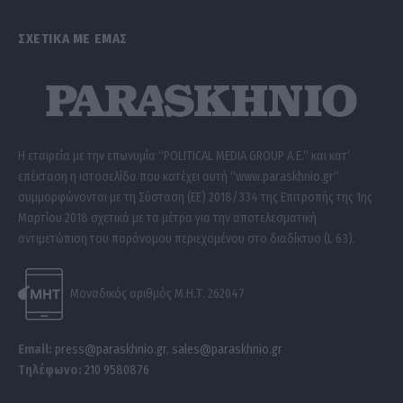
ΣΧΕΤΙΚΑ ΜΕ ΕΜΑΣ
Η εταιρεία με την επωνυμία “POLITICAL MEDIA GROUP A.E.” και κατ’
επέκταση η ιστοσελίδα που κατέχει αυτή “www.paraskhnio.gr”
συμμορφώνονται με τη Σύσταση (ΕΕ) 2018/334 της Επιτροπής της 1ης
Μαρτίου 2018 σχετικά με τα μέτρα για την αποτελεσματική
αντιμετώπιση του παράνομου περιεχομένου στο διαδίκτυο (L 63).
Μοναδικός αριθμός Μ.Η.Τ. 262047
Email:
press@paraskhnio.gr
,
sales@paraskhnio.gr
Τηλέφωνο:
210 9580876