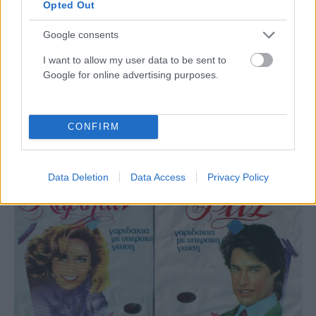
Opted Out
Google consents
I want to allow my user data to be sent to
Google for online advertising purposes.
ΠΑΡΆΞΕΝΑ
Άνθρωπος στον Άρη; Η φωτογραφία της NASA που έχει
CONFIRM
τρελάνει το διαδίκτυο
ΑΝΑΡΤΗΘΗΚΕ ΑΠΟ
ΆΛΚΗΣΤΗ ΓΑΤΟΠΟΎΛΟΥ
6 ΑΥΓΟΎΣΤΟΥ 2026
Data Deletion
Data Access
Privacy Policy