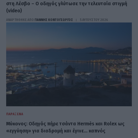
στη Λέσβο – Ο oδηγός γλύτωσε την τελευταία στιγμή
(video)
ΑΝΑΡΤΗΘΗΚΕ ΑΠΟ
ΓΙΆΝΝΗΣ ΚΟΝΤΟΓΕΏΡΓΟΣ
5 ΑΥΓΟΎΣΤΟΥ 2026
ΠΑΡΆΞΕΝΑ
Μύκονος: Οδηγός πήρε τσάντα Hermès και Rolex ως
«εγγύηση» για διαδρομή και έγινε… καπνός