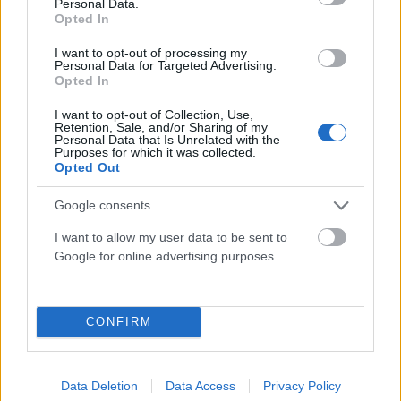
Βοιωτία: Απατεώνας έπεισε ηλικιωμένες ότι τις
Personal Data.
Opted In
«βλέπει» ο δορυφόρος της εφορίας – Πως έκαναν
φτερά 400.000 ευρώ (Video)
I want to opt-out of processing my
Personal Data for Targeted Advertising.
ΑΝΑΡΤΗΘΗΚΕ ΑΠΟ
DKATSAMADOU
9 ΑΥΓΟΎΣΤΟΥ 2026
Opted In
I want to opt-out of Collection, Use,
Retention, Sale, and/or Sharing of my
Personal Data that Is Unrelated with the
Purposes for which it was collected.
Opted Out
Google consents
I want to allow my user data to be sent to
Google for online advertising purposes.
CONFIRM
ΔΙΕΘΝΉ
Νετανιάχου «κόβει» το σχέδιο Τραμπ για τη Γάζα:
Data Deletion
Data Access
Privacy Policy
«Καμία αποχώρηση πριν από τον πραγματικό