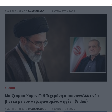
αφοπλισμό της Χαμάς»
ΑΝΑΡΤΗΘΗΚΕ ΑΠΟ
DKATSAMADOU
9 ΑΥΓΟΎΣΤΟΥ 2026
ΔΙΕΘΝΉ
Μοτζτάμπα Χαμενεΐ: Η Τεχεράνη προαναγγέλλει νέο
βίντεο με τον «εξαφανισμένο» ηγέτη (Video)
ΑΝΑΡΤΗΘΗΚΕ ΑΠΟ
DKATSAMADOU
9 ΑΥΓΟΎΣΤΟΥ 2026