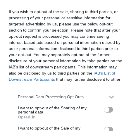
ΑΘΛΗΤΙΣΜΌΣ
Καρέτσας: Ονειρικό ντεμπούτο με την Ντόρτμουντ –
If you wish to opt-out of the sale, sharing to third parties, or
processing of your personal or sensitive information for
Γκολάρα στο Emirates κόντρα στην Άρσεναλ του Τζόλη
targeted advertising by us, please use the below opt-out
(Video)
section to confirm your selection. Please note that after your
ΑΝΑΡΤΗΘΗΚΕ ΑΠΟ
DKATSAMADOU
9 ΑΥΓΟΎΣΤΟΥ 2026
opt-out request is processed you may continue seeing
interest-based ads based on personal information utilized by
us or personal information disclosed to third parties prior to
your opt-out. You may separately opt-out of the further
disclosure of your personal information by third parties on the
IAB’s list of downstream participants. This information may
also be disclosed by us to third parties on the
IAB’s List of
Downstream Participants
that may further disclose it to other
third parties.
Please note that this website/app uses one or more Google
Personal Data Processing Opt Outs
services and may gather and store information including but
not limited to your visit or usage behaviour. You may click to
I want to opt-out of the Sharing of my
personal data.
grant or deny consent to Google and its third-party tags to
Opted In
use your data for below specified purposes in below Google
ΑΣΤΥΝΟΜΙΚΆ
consent section.
I want to opt-out of the Sale of my