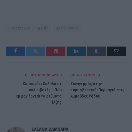
Θεσσαλονίκη
φωτιά
Ωραιόκαστρο
Facebook
Twitter
Pinterest
LinkedIn
Tumblr
Email
ΠΡΟΗΓΟΎΜΕΝΟ ΆΡΘΡΟ
ΕΠΌΜΕΝΟ ΆΡΘΡΟ
Καμπανάκι Κολυδά σε
Συναγερμός στην
κολυμβητές – Που
πυροσβεστική: Πυρκαγιά στις
εμφανίζονται τα ρεύματα
Αμμούδες Ρόδου
έλξης
ΕΛΕΑΝΑ ΖΑΜΠΑΡΑ