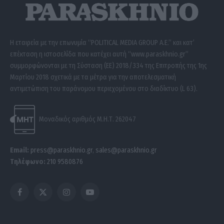
Η εταιρεία με την επωνυμία “POLITICAL MEDIA GROUP A.E.” και κατ’
επέκταση η ιστοσελίδα που κατέχει αυτή “www.paraskhnio.gr”
συμμορφώνονται με τη Σύσταση (ΕΕ) 2018/334 της Επιτροπής της 1ης
Μαρτίου 2018 σχετικά με τα μέτρα για την αποτελεσματική
αντιμετώπιση του παράνομου περιεχομένου στο διαδίκτυο (L 63).
Μοναδικός αριθμός Μ.Η.Τ. 262047
Email:
press@paraskhnio.gr
,
sales@paraskhnio.gr
Τηλέφωνο:
210 9580876
Facebook
X
Instagram
YouTube
(Twitter)