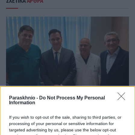
ΣΧΕΤΙΚΑ
ΑΡΘΡΑ
Paraskhnio -
Do Not Process My Personal
Information
ΠΟΛΙΤΙΚΉ
Αυτοψία και δεσμεύσεις Άδωνι Γεωργιάδη στο
If you wish to opt-out of the sale, sharing to third parties, or
νοσοκομείο της Ρόδου
processing of your personal or sensitive information for
targeted advertising by us, please use the below opt-out
ΑΝΑΡΤΗΘΗΚΕ ΑΠΟ
GMYLONAS
7 ΑΥΓΟΎΣΤΟΥ 2026