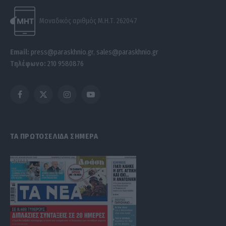
Μοναδικός αριθμός Μ.Η.Τ. 262047
Email:
press@paraskhnio.gr
,
sales@paraskhnio.gr
Τηλέφωνο:
210 9580876
Facebook
X
Instagram
YouTube
(Twitter)
ΤΑ ΠΡΩΤΟΣΕΛΙΔΑ ΣΗΜΕΡΑ