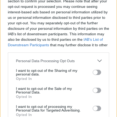
section to confirm your selection. Please note that after your
opt-out request is processed you may continue seeing
interest-based ads based on personal information utilized by
us or personal information disclosed to third parties prior to
your opt-out. You may separately opt-out of the further
disclosure of your personal information by third parties on the
IAB’s list of downstream participants. This information may
also be disclosed by us to third parties on the
IAB’s List of
Downstream Participants
that may further disclose it to other
third parties.
Please note that this website/app uses one or more Google
Personal Data Processing Opt Outs
services and may gather and store information including but
not limited to your visit or usage behaviour. You may click to
I want to opt-out of the Sharing of my
personal data.
grant or deny consent to Google and its third-party tags to
ΠΟΛΙΤΙΚΉ
Opted In
use your data for below specified purposes in below Google
Σταύρος Καλαφάτης: Έχουμε δημιουργήσει 20.000
consent section.
I want to opt-out of the Sale of my
νέες θέσεις εργασίας υψηλής εξειδίκευσης σε 7 χρόνια
Personal Data.
(VIDEO)
Opted In
ΑΝΑΡΤΗΘΗΚΕ ΑΠΟ
GMYLONAS
7 ΑΥΓΟΎΣΤΟΥ 2026
I want to opt-out of processing my
Personal Data for Targeted Advertising.
Opted In