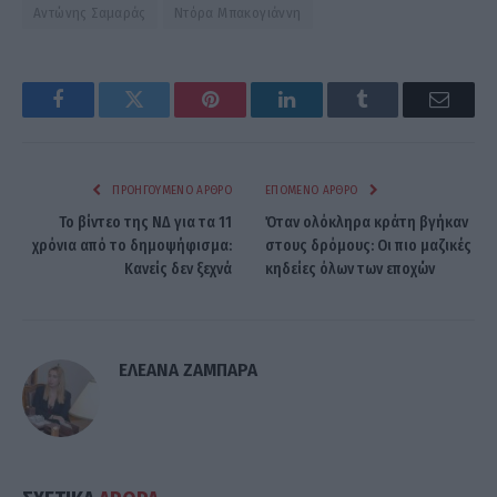
Αντώνης Σαμαράς
Ντόρα Μπακογιάννη
Facebook
Twitter
Pinterest
LinkedIn
Tumblr
Email
ΠΡΟΗΓΟΎΜΕΝΟ ΆΡΘΡΟ
ΕΠΌΜΕΝΟ ΆΡΘΡΟ
Το βίντεο της ΝΔ για τα 11
Όταν ολόκληρα κράτη βγήκαν
χρόνια από το δημοψήφισμα:
στους δρόμους: Οι πιο μαζικές
Κανείς δεν ξεχνά
κηδείες όλων των εποχών
ΕΛΕΑΝΑ ΖΑΜΠΑΡΑ