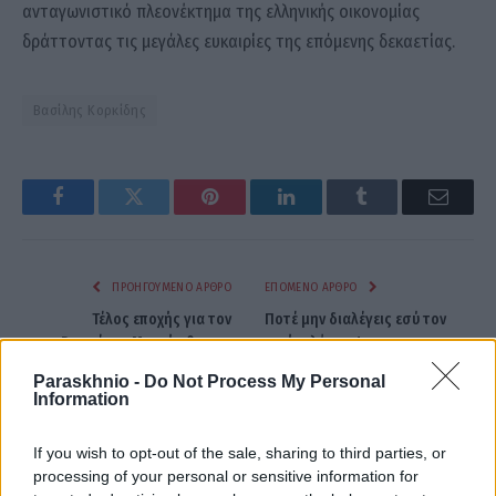
ανταγωνιστικό πλεονέκτημα της ελληνικής οικονομίας
δράττοντας τις μεγάλες ευκαιρίες της επόμενης δεκαετίας.
Βασίλης Κορκίδης
Facebook
Twitter
Pinterest
LinkedIn
Tumblr
Email
ΠΡΟΗΓΟΎΜΕΝΟ ΆΡΘΡΟ
ΕΠΌΜΕΝΟ ΆΡΘΡΟ
Τέλος εποχής για τον
Ποτέ μην διαλέγεις εσύ τον
Ρομπέρτο Μαρτίνεθ στην
αντίπαλό σου!
Πορτογαλία – Αποχωρεί μετά
Paraskhnio -
Do Not Process My Personal
τον αποκλεισμό από το
Information
Μουντιάλ
If you wish to opt-out of the sale, sharing to third parties, or
processing of your personal or sensitive information for