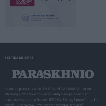
ΣΧΕΤΙΚΑ ΜΕ ΕΜΑΣ
Η εταιρεία με την επωνυμία “POLITICAL MEDIA GROUP A.E.” και κατ’
επέκταση η ιστοσελίδα που κατέχει αυτή “www.paraskhnio.gr”
συμμορφώνονται με τη Σύσταση (ΕΕ) 2018/334 της Επιτροπής της 1ης
Μαρτίου 2018 σχετικά με τα μέτρα για την αποτελεσματική