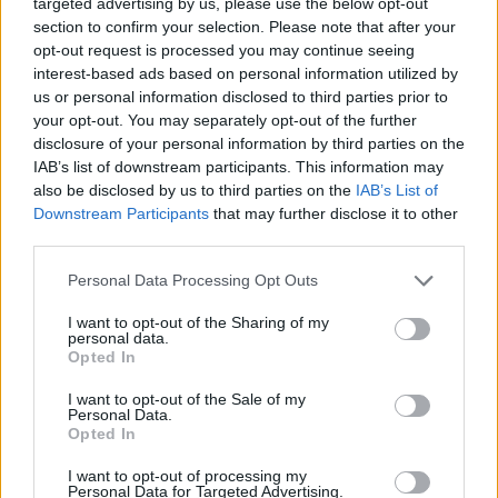
targeted advertising by us, please use the below opt-out
newsroom
section to confirm your selection. Please note that after your
opt-out request is processed you may continue seeing
interest-based ads based on personal information utilized by
us or personal information disclosed to third parties prior to
your opt-out. You may separately opt-out of the further
disclosure of your personal information by third parties on the
ΣΧΕΤΙΚΑ
ΑΡΘΡΑ
IAB’s list of downstream participants. This information may
also be disclosed by us to third parties on the
IAB’s List of
Downstream Participants
that may further disclose it to other
third parties.
Please note that this website/app uses one or more Google
Personal Data Processing Opt Outs
services and may gather and store information including but
not limited to your visit or usage behaviour. You may click to
I want to opt-out of the Sharing of my
personal data.
grant or deny consent to Google and its third-party tags to
Opted In
use your data for below specified purposes in below Google
consent section.
I want to opt-out of the Sale of my
Personal Data.
Opted In
I want to opt-out of processing my
Personal Data for Targeted Advertising.