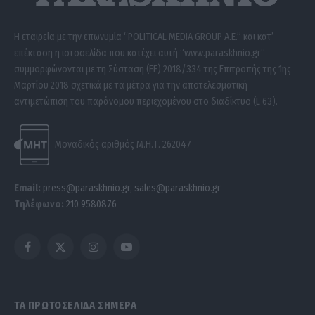
Η εταιρεία με την επωνυμία “POLITICAL MEDIA GROUP A.E.” και κατ’
επέκταση η ιστοσελίδα που κατέχει αυτή “www.paraskhnio.gr”
συμμορφώνονται με τη Σύσταση (ΕΕ) 2018/334 της Επιτροπής της 1ης
Μαρτίου 2018 σχετικά με τα μέτρα για την αποτελεσματική
αντιμετώπιση του παράνομου περιεχομένου στο διαδίκτυο (L 63).
Μοναδικός αριθμός Μ.Η.Τ. 262047
Email:
press@paraskhnio.gr
,
sales@paraskhnio.gr
Τηλέφωνο:
210 9580876
Facebook
X
Instagram
YouTube
(Twitter)
ΤΑ ΠΡΩΤΟΣΕΛΙΔΑ ΣΗΜΕΡΑ