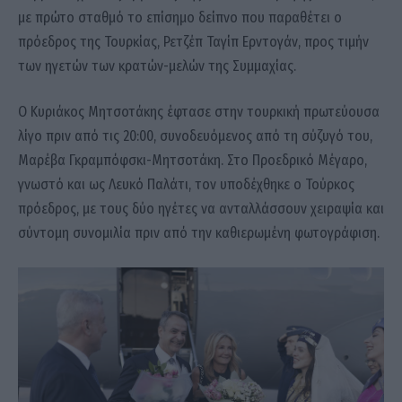
με πρώτο σταθμό το επίσημο δείπνο που παραθέτει ο
πρόεδρος της Τουρκίας, Ρετζέπ Ταγίπ Ερντογάν, προς τιμήν
των ηγετών των κρατών-μελών της Συμμαχίας.
Ο Κυριάκος Μητσοτάκης έφτασε στην τουρκική πρωτεύουσα
λίγο πριν από τις 20:00, συνοδευόμενος από τη σύζυγό του,
Μαρέβα Γκραμπόφσκι-Μητσοτάκη. Στο Προεδρικό Μέγαρο,
γνωστό και ως Λευκό Παλάτι, τον υποδέχθηκε ο Τούρκος
πρόεδρος, με τους δύο ηγέτες να ανταλλάσσουν χειραψία και
σύντομη συνομιλία πριν από την καθιερωμένη φωτογράφιση.