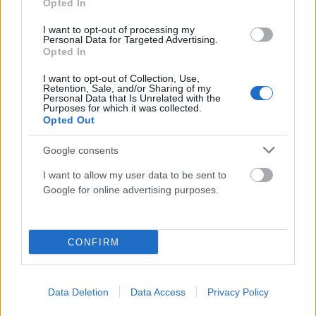
Opted In
ΔΙΕΘΝΉ
I want to opt-out of processing my
Personal Data for Targeted Advertising.
Τι σηματοδοτεί η συμφωνία που υπέγραψαν Σαουδική
Opted In
Αραβία, Πακιστάν και Τουρκία
I want to opt-out of Collection, Use,
ΑΝΑΡΤΗΘΗΚΕ ΑΠΟ
GMYLONAS
7 ΑΥΓΟΎΣΤΟΥ 2026
Retention, Sale, and/or Sharing of my
Personal Data that Is Unrelated with the
Purposes for which it was collected.
Opted Out
Google consents
I want to allow my user data to be sent to
Google for online advertising purposes.
CONFIRM
Data Deletion
Data Access
Privacy Policy
ΕΛΛΆΔΑ