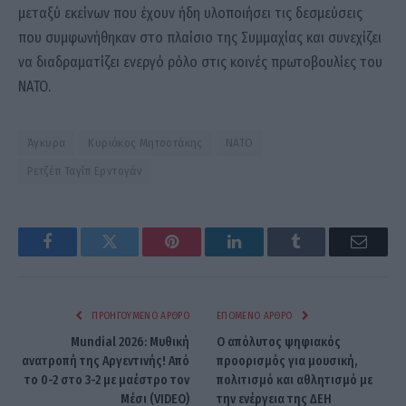
μεταξύ εκείνων που έχουν ήδη υλοποιήσει τις δεσμεύσεις
που συμφωνήθηκαν στο πλαίσιο της Συμμαχίας και συνεχίζει
να διαδραματίζει ενεργό ρόλο στις κοινές πρωτοβουλίες του
ΝΑΤΟ.
Άγκυρα
Κυριάκος Μητσοτάκης
ΝΑΤΟ
Ρετζέπ Ταγίπ Ερντογάν
Facebook
Twitter
Pinterest
LinkedIn
Tumblr
Email
ΠΡΟΗΓΟΎΜΕΝΟ ΆΡΘΡΟ
ΕΠΌΜΕΝΟ ΆΡΘΡΟ
Mundial 2026: Μυθική
Ο απόλυτος ψηφιακός
ανατροπή της Αργεντινής! Από
προορισμός για μουσική,
το 0-2 στο 3-2 με μαέστρο τον
πολιτισμό και αθλητισμό με
Μέσι (VIDEO)
την ενέργεια της ΔΕΗ