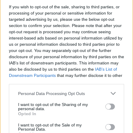
If you wish to opt-out of the sale, sharing to third parties, or
processing of your personal or sensitive information for
targeted advertising by us, please use the below opt-out
section to confirm your selection. Please note that after your
opt-out request is processed you may continue seeing
ΕΛΛΆΔΑ
interest-based ads based on personal information utilized by
Έρχεται καύσωνας και απειλητικά μποφόρ (VIDEO)
us or personal information disclosed to third parties prior to
your opt-out. You may separately opt-out of the further
ΑΝΑΡΤΗΘΗΚΕ ΑΠΟ
GMYLONAS
7 ΑΥΓΟΎΣΤΟΥ 2026
disclosure of your personal information by third parties on the
IAB’s list of downstream participants. This information may
also be disclosed by us to third parties on the
IAB’s List of
Downstream Participants
that may further disclose it to other
third parties.
Please note that this website/app uses one or more Google
Personal Data Processing Opt Outs
services and may gather and store information including but
not limited to your visit or usage behaviour. You may click to
I want to opt-out of the Sharing of my
personal data.
grant or deny consent to Google and its third-party tags to
Opted In
use your data for below specified purposes in below Google
consent section.
I want to opt-out of the Sale of my
Personal Data.