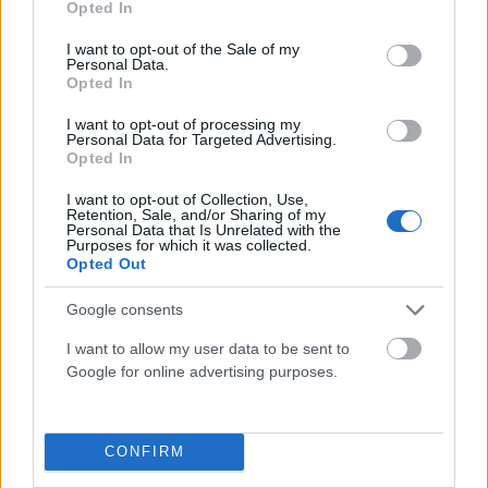
Opted In
Έντονη αντιπαράθεση
Ρεπουμπλικανοί
use your data for below specified purposes in below Google
Χατζηβασιλείου –
«μπλοκάρουν» την πώληση F-
consent section.
I want to opt-out of the Sale of my
Personal Data.
Νταβούτογλου για το
35 στην Τουρκία
Opted In
Κυπριακό: «Πρόκειται για
εισβολή από το 1974» (Video)
I want to opt-out of processing my
Personal Data for Targeted Advertising.
Opted In
I want to opt-out of Collection, Use,
dkatsamadou
Retention, Sale, and/or Sharing of my
Personal Data that Is Unrelated with the
Purposes for which it was collected.
Opted Out
Google consents
ΣΧΕΤΙΚΑ
ΑΡΘΡΑ
I want to allow my user data to be sent to
Google for online advertising purposes.
CONFIRM