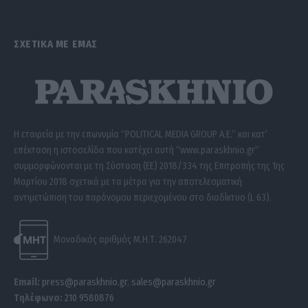
ΣΧΕΤΙΚΑ ΜΕ ΕΜΑΣ
Η εταιρεία με την επωνυμία “POLITICAL MEDIA GROUP A.E.” και κατ’
επέκταση η ιστοσελίδα που κατέχει αυτή “www.paraskhnio.gr”
συμμορφώνονται με τη Σύσταση (ΕΕ) 2018/334 της Επιτροπής της 1ης
Μαρτίου 2018 σχετικά με τα μέτρα για την αποτελεσματική
αντιμετώπιση του παράνομου περιεχομένου στο διαδίκτυο (L 63).
Μοναδικός αριθμός Μ.Η.Τ. 262047
Email:
press@paraskhnio.gr
,
sales@paraskhnio.gr
Τηλέφωνο:
210 9580876