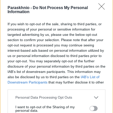
Paraskhnio -
Do Not Process My Personal
Information
Παράλληλα, η απόφαση επαναφέρει στο ευρωπαϊκό
If you wish to opt-out of the sale, sharing to third parties, or
προσκήνιο το Κυπριακό, υπογραμμίζοντας ότι η αναζήτηση
processing of your personal or sensitive information for
δικαιοσύνης και η αναγνώριση των θυμάτων αποτελούν
targeted advertising by us, please use the below opt-out
αναπόσπαστο μέρος της ιστορικής μνήμης και της
section to confirm your selection. Please note that after your
opt-out request is processed you may continue seeing
υπεράσπισης των ανθρωπίνων δικαιωμάτων.
interest-based ads based on personal information utilized by
us or personal information disclosed to third parties prior to
your opt-out. You may separately opt-out of the further
γυναίκες
Ευρωκοινοβούλιο
θύματα
Κύπρος
disclosure of your personal information by third parties on the
σεξουαλική κακοποίηση
τουρκική εισβολή
IAB’s list of downstream participants. This information may
also be disclosed by us to third parties on the
IAB’s List of
Downstream Participants
that may further disclose it to other
third parties.
Facebook
Twitter
Pinterest
LinkedIn
Tumblr
Email
Please note that this website/app uses one or more Google
Personal Data Processing Opt Outs
services and may gather and store information including but
not limited to your visit or usage behaviour. You may click to
I want to opt-out of the Sharing of my
personal data.
ΠΡΟΗΓΟΎΜΕΝΟ ΆΡΘΡΟ
ΕΠΌΜΕΝΟ ΆΡΘΡΟ
grant or deny consent to Google and its third-party tags to