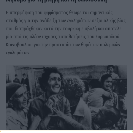
Η υπερψήφιση του ψηφίσματος θεωρείται σημαντικός
σταθμός για την ανάδειξη των εγκλημάτων σεξουαλικής βίας
που διαπράχθηκαν κατά την τουρκική εισβολή και αποτελεί
μία από τις πλέον ισχυρές τοποθετήσεις του Ευρωπαϊκού
Κοινοβουλίου για την προστασία των θυμάτων πολεμικών
εγκλημάτων.