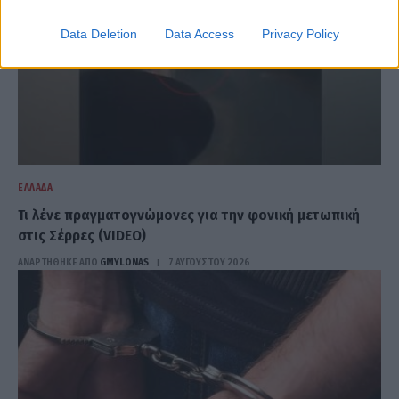
Data Deletion
Data Access
Privacy Policy
ΕΛΛΆΔΑ
Τι λένε πραγματογνώμονες για την φονική μετωπική
στις Σέρρες (VIDEO)
ΑΝΑΡΤΗΘΗΚΕ ΑΠΟ
GMYLONAS
7 ΑΥΓΟΎΣΤΟΥ 2026