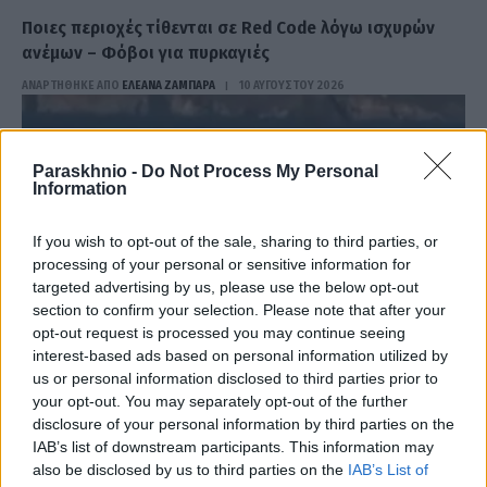
Ποιες περιοχές τίθενται σε Red Code λόγω ισχυρών
ανέμων – Φόβοι για πυρκαγιές
ΑΝΑΡΤΗΘΗΚΕ ΑΠΟ
ΕΛΕΑΝΑ ΖΑΜΠΑΡΑ
10 ΑΥΓΟΎΣΤΟΥ 2026
Paraskhnio -
Do Not Process My Personal
Information
If you wish to opt-out of the sale, sharing to third parties, or
processing of your personal or sensitive information for
targeted advertising by us, please use the below opt-out
section to confirm your selection. Please note that after your
opt-out request is processed you may continue seeing
interest-based ads based on personal information utilized by
us or personal information disclosed to third parties prior to
your opt-out. You may separately opt-out of the further
ΕΛΛΆΔΑ
disclosure of your personal information by third parties on the
IAB’s list of downstream participants. This information may
Εισαγγελική παρέμβαση για το ελικόπτερο στο
also be disclosed by us to third parties on the
IAB’s List of
Σαρακήνικο στη Μήλο – Θα δώσει εξηγήσεις ο