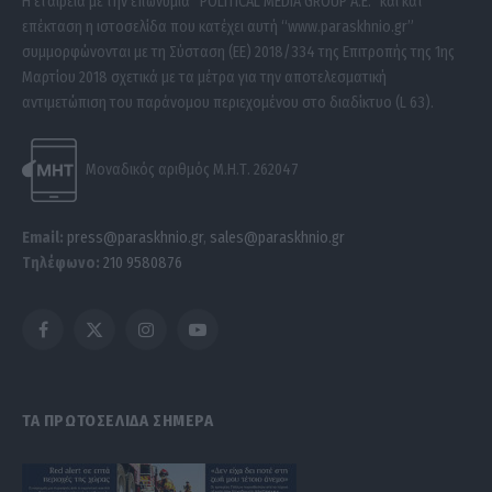
Η εταιρεία με την επωνυμία “POLITICAL MEDIA GROUP A.E.” και κατ’
επέκταση η ιστοσελίδα που κατέχει αυτή “www.paraskhnio.gr”
συμμορφώνονται με τη Σύσταση (ΕΕ) 2018/334 της Επιτροπής της 1ης
Μαρτίου 2018 σχετικά με τα μέτρα για την αποτελεσματική
αντιμετώπιση του παράνομου περιεχομένου στο διαδίκτυο (L 63).
Μοναδικός αριθμός Μ.Η.Τ. 262047
Email:
press@paraskhnio.gr
,
sales@paraskhnio.gr
Τηλέφωνο:
210 9580876
Facebook
X
Instagram
YouTube
(Twitter)
ΤΑ ΠΡΩΤΟΣΕΛΙΔΑ ΣΗΜΕΡΑ