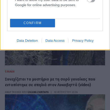
Google for online advertising purposes.
CONFIRM
Data Deletion
Data Access
Privacy Policy
ΕΛΛΆΔΑ
Συνεχίζεται το μυστήριο με τη σορό γυναίκας που
εντοπίστηκε σε σπηλιά στον Λυκαβηττό (video)
ΑΝΑΡΤΗΘΗΚΕ ΑΠΟ
ΕΛΕΑΝΑ ΖΑΜΠΑΡΑ
10 ΑΥΓΟΎΣΤΟΥ 2026