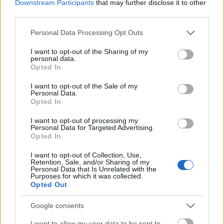
Downstream Participants
that may further disclose it to other
χειριστής (video)
third parties.
ΑΝΑΡΤΗΘΗΚΕ ΑΠΟ
ΕΛΕΑΝΑ ΖΑΜΠΑΡΑ
10 ΑΥΓΟΎΣΤΟΥ 2026
Please note that this website/app uses one or more Google
Personal Data Processing Opt Outs
services and may gather and store information including but
not limited to your visit or usage behaviour. You may click to
I want to opt-out of the Sharing of my
personal data.
grant or deny consent to Google and its third-party tags to
Opted In
use your data for below specified purposes in below Google
consent section.
I want to opt-out of the Sale of my
Personal Data.
Opted In
I want to opt-out of processing my
Personal Data for Targeted Advertising.
Opted In
I want to opt-out of Collection, Use,
Retention, Sale, and/or Sharing of my
Personal Data that Is Unrelated with the
ΔΙΕΘΝΉ
Purposes for which it was collected.
Opted Out
Αναχαιτίσεις πολιτικών αεροσκαφών κοντά σε γήπεδο
γκολφ του προέδρου των ΗΠΑ Τραμπ
Google consents
ΑΝΑΡΤΗΘΗΚΕ ΑΠΟ
ΕΛΕΑΝΑ ΖΑΜΠΑΡΑ
10 ΑΥΓΟΎΣΤΟΥ 2026
I want to allow my user data to be sent to