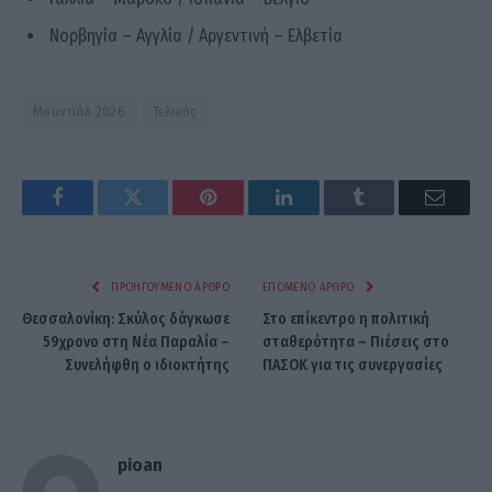
Νορβηγία – Αγγλία / Αργεντινή – Ελβετία
Μουντιάλ 2026
Τελικός
Facebook
Twitter
Pinterest
LinkedIn
Tumblr
Email
ΠΡΟΗΓΟΎΜΕΝΟ ΆΡΘΡΟ
ΕΠΌΜΕΝΟ ΆΡΘΡΟ
Θεσσαλονίκη: Σκύλος δάγκωσε
Στο επίκεντρο η πολιτική
59χρονο στη Νέα Παραλία –
σταθερότητα – Πιέσεις στο
Συνελήφθη ο ιδιοκτήτης
ΠΑΣΟΚ για τις συνεργασίες
pioan