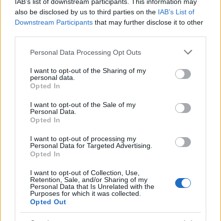
IAB’s list of downstream participants. This information may
also be disclosed by us to third parties on the
IAB’s List of
Downstream Participants
that may further disclose it to other
third parties.
ΕΛΛΆΔΑ
Please note that this website/app uses one or more Google
Marfin: Έφτασε στην Ελλάδα η 46χρονη κατηγορούμενη
Personal Data Processing Opt Outs
services and may gather and store information including but
– Αύριο οδηγείται στην Εισαγγελία
not limited to your visit or usage behaviour. You may click to
I want to opt-out of the Sharing of my
personal data.
ΑΝΑΡΤΗΘΗΚΕ ΑΠΟ
ΆΛΚΗΣΤΗ ΓΑΤΟΠΟΎΛΟΥ
6 ΑΥΓΟΎΣΤΟΥ 2026
grant or deny consent to Google and its third-party tags to
Opted In
use your data for below specified purposes in below Google
consent section.
I want to opt-out of the Sale of my
Personal Data.
Opted In
I want to opt-out of processing my
Personal Data for Targeted Advertising.
Opted In
I want to opt-out of Collection, Use,
Retention, Sale, and/or Sharing of my
Personal Data that Is Unrelated with the
Purposes for which it was collected.
Opted Out