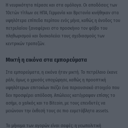
Η νευρικότητα πέρασε και στα ομόλογα. Οι αποδόσεις των
10ετών τίτλων σε ΗΠΑ, Γερμανία και Βρετανία κινήθηκαν στα
υψηλότερα επίπεδα περίπου ενός μήνα, καθώς η άνοδος του
πετρελαίου ξαναφέρνει στο προσκήνιο τον φόβο του
πληθωρισμού και δυσκολεύει τους σχεδιασμούς των
κεντρικών τραπεζών.
Μικτή η εικόνα στα εμπορεύματα
Στα εμπορεύματα, η εικόνα ήταν μικτή. Το πετρέλαιο έκανε
ράλι, όμως ο χρυσός υποχώρησε, καθώς η προοπτική
υψηλότερων επιτοκίων πιέζει ένα περιουσιακό στοιχείο που
δεν προσφέρει απόδοση. Απώλειες κατέγραψαν επίσης το
ασήμι, ο χαλκός και το Bitcoin, με τους επενδυτές να
μειώνουν την έκθεσή τους σε πιο ευμετάβλητα assets.
Το μήνυμα των αγορών είναι σαφές: η γεωπολιτική