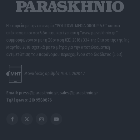
Η εταιρεία με την επωνυμία “POLITICAL MEDIA GROUP A.E.” και κατ’
επέκταση η ιστοσελίδα που κατέχει αυτή “www.paraskhnio.gr”
συμμορφώνονται με τη Σύσταση (ΕΕ) 2018/334 της Επιτροπής της 1ης
Μαρτίου 2018 σχετικά με τα μέτρα για την αποτελεσματική
αντιμετώπιση του παράνομου περιεχομένου στο διαδίκτυο (L 63).
Μοναδικός αριθμός Μ.Η.Τ. 262047
Email:
press@paraskhnio.gr
,
sales@paraskhnio.gr
Τηλέφωνο:
210 9580876
Facebook
X
Instagram
YouTube
(Twitter)