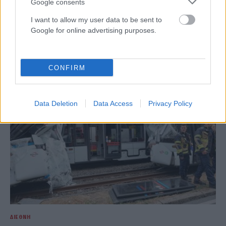
Google consents
ΕΛΛΆΔΑ
I want to allow my user data to be sent to
Κυψέλη: Το συγκινητικό αντίο της οικογένειας της Λίσα
Google for online advertising purposes.
– «Αφιέρωσε τη ζωή της στους ανθρώπους που είχαν
ανάγκη»
ΑΝΑΡΤΗΘΗΚΕ ΑΠΟ
ΆΛΚΗΣΤΗ ΓΑΤΟΠΟΎΛΟΥ
6 ΑΥΓΟΎΣΤΟΥ 2026
CONFIRM
Data Deletion
Data Access
Privacy Policy
ΔΙΕΘΝΉ