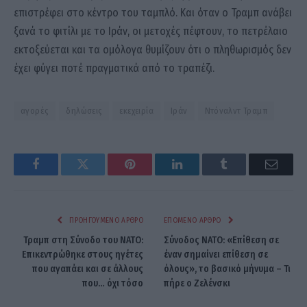
επιστρέφει στο κέντρο του ταμπλό. Και όταν ο Τραμπ ανάβει
ξανά το φιτίλι με το Ιράν, οι μετοχές πέφτουν, το πετρέλαιο
εκτοξεύεται και τα ομόλογα θυμίζουν ότι ο πληθωρισμός δεν
έχει φύγει ποτέ πραγματικά από το τραπέζι.
αγορές
δηλώσεις
εκεχειρία
Ιράν
Ντόναλντ Τραμπ
Facebook
Twitter
Pinterest
LinkedIn
Tumblr
Email
ΠΡΟΗΓΟΎΜΕΝΟ ΆΡΘΡΟ
ΕΠΌΜΕΝΟ ΆΡΘΡΟ
Τραμπ στη Σύνοδο του ΝΑΤΟ:
Σύνοδος ΝΑΤΟ: «Επίθεση σε
Επικεντρώθηκε στους ηγέτες
έναν σημαίνει επίθεση σε
που αγαπάει και σε άλλους
όλους», το βασικό μήνυμα – Τι
που… όχι τόσο
πήρε ο Ζελένσκι