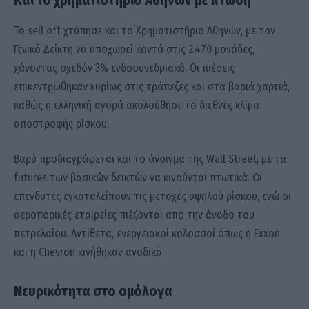
Και το χρηματιστήριο Αθηνών με πτώση
Το sell off χτύπησε και το Χρηματιστήριο Αθηνών, με τον
Γενικό Δείκτη να υποχωρεί κοντά στις 2.470 μονάδες,
χάνοντας σχεδόν 3% ενδοσυνεδριακά. Οι πιέσεις
επικεντρώθηκαν κυρίως στις τράπεζες και στα βαριά χαρτιά,
καθώς η ελληνική αγορά ακολούθησε το διεθνές κλίμα
αποστροφής ρίσκου.
Βαρύ προδιαγράφεται και το άνοιγμα της Wall Street, με τα
futures των βασικών δεικτών να κινούνται πτωτικά. Οι
επενδυτές εγκαταλείπουν τις μετοχές υψηλού ρίσκου, ενώ οι
αεροπορικές εταιρείες πιέζονται από την άνοδο του
πετρελαίου. Αντίθετα, ενεργειακοί κολοσσοί όπως η Exxon
και η Chevron κινήθηκαν ανοδικά.
Νευρικότητα στο ομόλογα